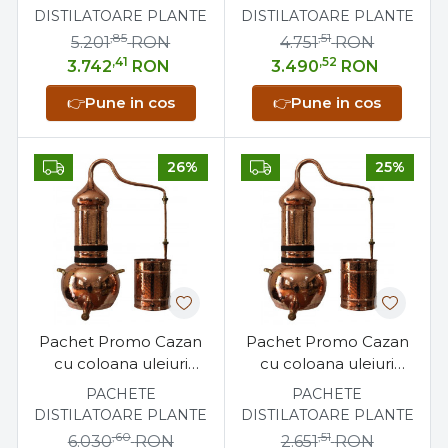
+ Sita cupru antilipire
Separator uleiuri
DISTILATOARE PLANTE
DISTILATOARE PLANTE
20 litri + Suport
esentiale
,85
,51
5.201
RON
4.751
RON
metalic 22 cm
,41
,52
3.742
RON
3.490
RON
👉
Pune in cos
👉
Pune in cos
26%
25%
Pachet Promo Cazan
Pachet Promo Cazan
cu coloana uleiuri
cu coloana uleiuri
esentiale 20 litri +
esentiale 5 litri +
PACHETE
PACHETE
Separator uleiuri
Separator uleiuri
DISTILATOARE PLANTE
DISTILATOARE PLANTE
esentiale
esentiale
,60
,51
6.030
RON
2.651
RON