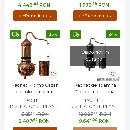
,85
,28
4.446
RON
1.973
RON
👉
Pune in cos
👉
Pune in cos
25%
24%
Disponibil in
curand !
Pachet Promo Cazan
Pachet de Toamna
cu coloana uleiuri
Cazan cu coloana
esentiale 10 litri +
uleiuri esentiale 120
PACHETE
PACHETE
Separator uleiuri
litri + Sita antilipire 120
DISTILATOARE PLANTE
DISTILATOARE PLANTE
esentiale
litri
,51
,60
3.251
RON
12.827
RON
,62
,20
2.407
RON
9.641
RON