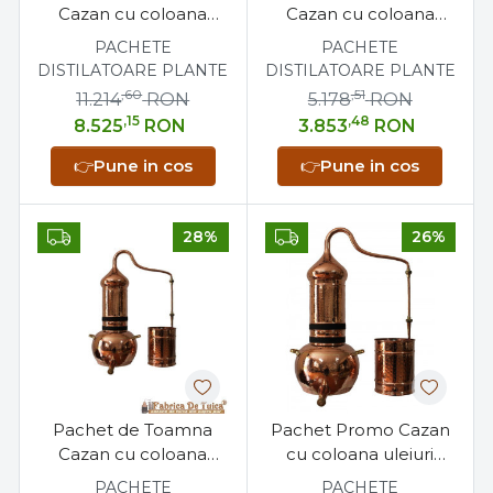
Cazan cu coloana
Cazan cu coloana
uleiuri esentiale 80 litri
uleiuri esentiale 35 litri
PACHETE
PACHETE
+ Sita antilipire 80 litri +
+ Suport metalic 22
DISTILATOARE PLANTE
DISTILATOARE PLANTE
Suport metalic 40 cm
cm
,60
,51
11.214
RON
5.178
RON
,15
,48
8.525
RON
3.853
RON
👉
Pune in cos
👉
Pune in cos
28%
26%
Pachet de Toamna
Pachet Promo Cazan
Cazan cu coloana
cu coloana uleiuri
uleiuri esentiale 20 litri
esentiale 35 litri +
PACHETE
PACHETE