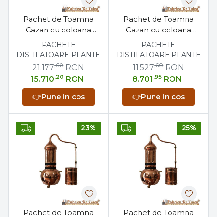
Pachet de Toamna
Pachet de Toamna
Cazan cu coloana
Cazan cu coloana
uleiuri esentiale 200
uleiuri esentiale 100
PACHETE
PACHETE
litri + Separator
litri + Sita antilipire 100
DISTILATOARE PLANTE
DISTILATOARE PLANTE
Profesional + Sita
litri
,60
,60
21.177
RON
11.527
RON
antilipire
,20
,95
15.710
RON
8.701
RON
👉
Pune in cos
👉
Pune in cos
23%
25%
Pachet de Toamna
Pachet de Toamna