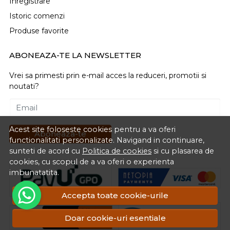
Inregistrare
Istoric comenzi
Produse favorite
ABONEAZA-TE LA NEWSLETTER
Vrei sa primesti prin e-mail acces la reduceri, promotii si
noutati?
Email
Acest site foloseste cookies pentru a va oferi
Aboneaza-te
functionalitati personalizate. Navigand in continuare,
sunteti de acord cu
Politica de cookies
si cu plasarea de
cookies, cu scopul de a va oferi o experienta
imbunatatita.
Accepta toate cookie-urile
Doar cookie-uri esentiale