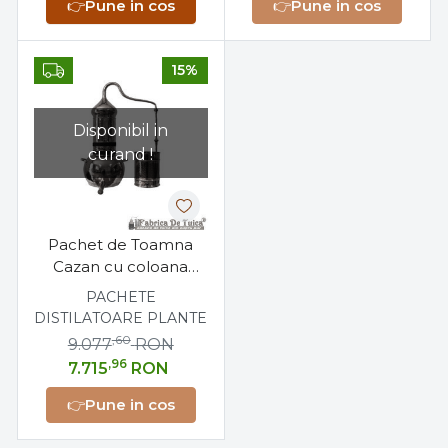
👉
Pune in cos
👉
Pune in cos
15%
Disponibil in
curand !
Pachet de Toamna
Cazan cu coloana
uleiuri esentiale 60 litri
PACHETE
+ Suport metalic 40
DISTILATOARE PLANTE
cm
,60
9.077
RON
,96
7.715
RON
👉
Pune in cos