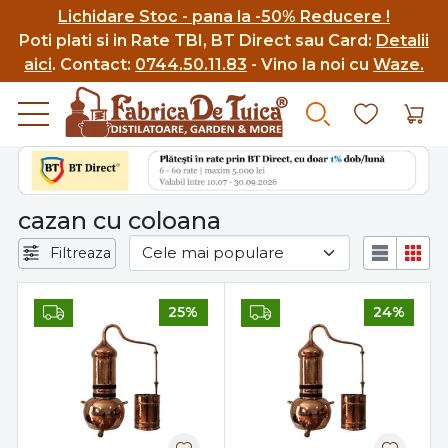
Lichidare Stoc - pana la -50% Reducere !
Poti p
lati si in Rate TBI, BT Direct sau Card:
Detalii
aici
.
Contact:
0744.50.11.83
- Vino la noi cu
Waze.
cazan cu coloana
Filtreaza
25%
24%