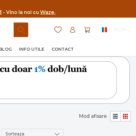
3
- Vino la noi cu
Waze.
RON
BLOG
INFO UTILE
CONTACT
Mod afisare
Sorteaza