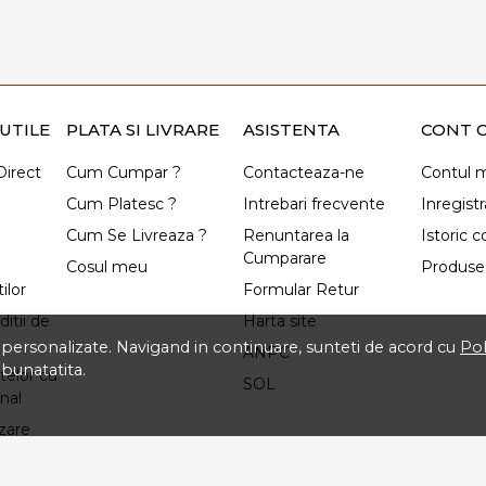
UTILE
PLATA SI LIVRARE
ASISTENTA
CONT C
irect
Cum Cumpar ?
Contacteaza-ne
Contul 
Cum Platesc ?
Intrebari frecvente
Inregistr
Cum Se Livreaza ?
Renuntarea la
Istoric 
Cumparare
Cosul meu
Produse 
ilor
Formular Retur
itii de
Harta site
ti personalizate. Navigand in continuare, sunteti de acord cu
Pol
ANPC
mbunatatita.
telor cu
SOL
nal
izare