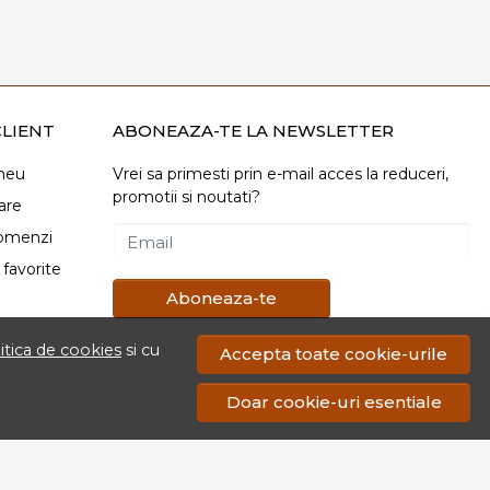
LIENT
ABONEAZA-TE LA NEWSLETTER
meu
Vrei sa primesti prin e-mail acces la reduceri,
promotii si noutati?
are
comenzi
Email
favorite
Aboneaza-te
itica de cookies
si cu
Accepta toate cookie-urile
Doar cookie-uri esentiale