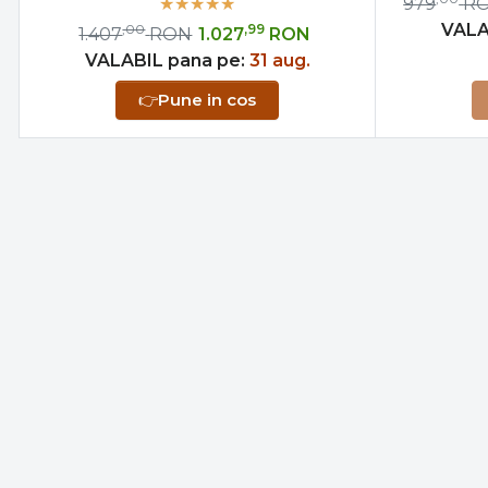
979
R
VALA
,00
,99
1.407
RON
1.027
RON
VALABIL pana pe:
31 aug.
👉
Pune in cos