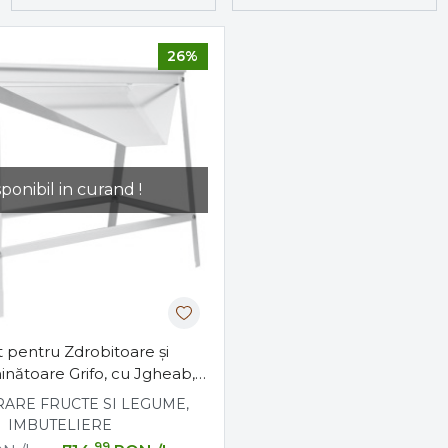
26%
sponibil in curand !
 pentru Zdrobitoare și
inătoare Grifo, cu Jgheab,
Emailat
ARE FRUCTE SI LEGUME,
IMBUTELIERE
,99