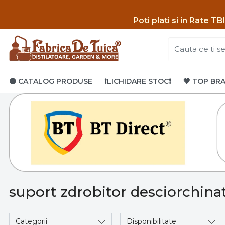
Poti p
lati si in Rate T
🟤 CATALOG PRODUSE
❗LICHIDARE STOC❗
🤎 TOP BR
suport zdrobitor desciorchina
Categorii
Disponibilitate