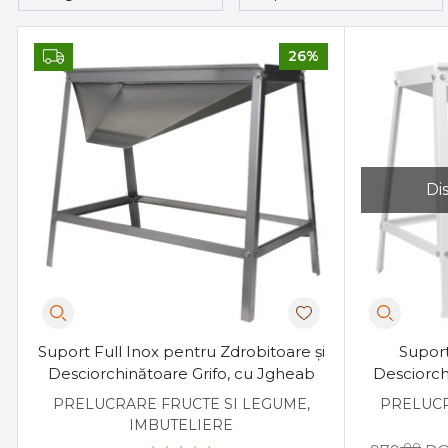
26%
Di
Suport Full Inox pentru Zdrobitoare și
Suport
Desciorchinătoare Grifo, cu Jgheab
Desciorch
PRELUCRARE FRUCTE SI LEGUME,
PRELUCR
IMBUTELIERE
,00