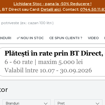
Lichidare Stoc - pana la -50% Reducere !
BI, BT Direct sau Card:
Detalii aici
.
Contact:
0744.50.11.8
ANDURI
✅ NOU IN STOC
CE SPUN CLIENTII ?
VIDEO
tor
Branduri
Pret