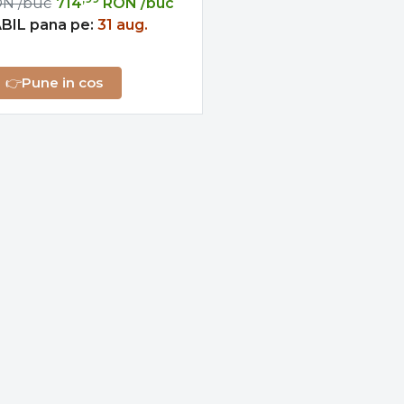
ON
/buc
714
RON
/buc
BIL pana pe:
31 aug.
👉
Pune in cos