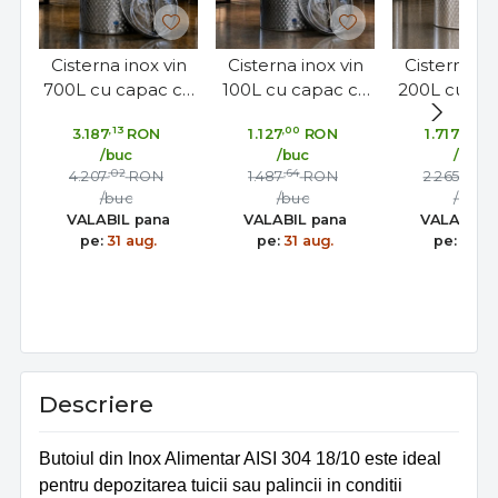
Cisterna inox vin
Cisterna inox vin
Cisterna in
700L cu capac cu
100L cu capac cu
200L cu ca
etansare
etansare
etansa
,13
,00
,00
3.187
RON
1.127
RON
1.717
R
gonflabila – AISI
gonflabila – AISI
gonflabila 
/buc
/buc
/buc
304, fund plan -
304, fund plan -
304, fund p
,02
,64
,00
4.207
RON
1.487
RON
2.265
R
Toscana Inox
Toscana Inox
Toscana 
/buc
/buc
/buc
VALABIL pana
VALABIL pana
VALABIL 
pe:
31 aug.
pe:
31 aug.
pe:
31 au
Descriere
Butoiul din Inox Alimentar AISI 304 18/10 este ideal
pentru depozitarea tuicii sau palincii in conditii