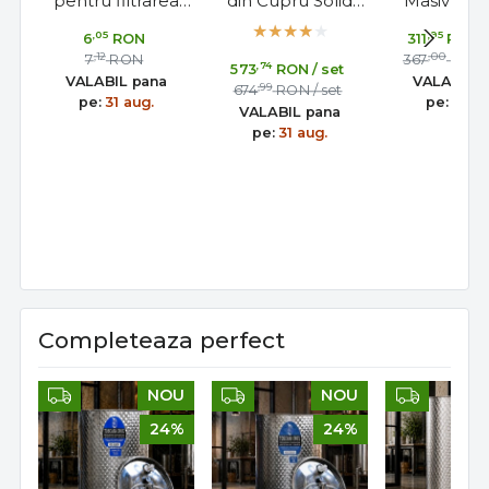
pentru filtrarea
din Cupru Solid
Masiv H 2
lichidelor
pentru Cocktailuri
pentru Pip
,05
,95
6
RON
311
RON
alimentare, vin,
si Sampanie
Cafea
,12
,00
7
RON
367
RON
,74
573
RON
/ set
sucuri #12
VALABIL pana
VALABIL 
,99
674
RON
/ set
pe:
31 aug.
pe:
31 au
VALABIL pana
pe:
31 aug.
Completeaza perfect
NOU
NOU
24%
24%