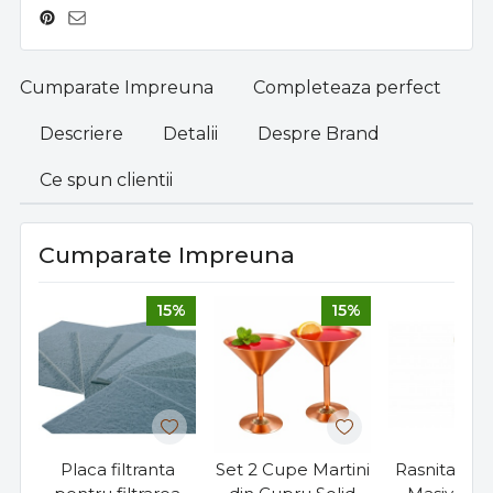
Cumparate Impreuna
Completeaza perfect
Descriere
Detalii
Despre Brand
Ce spun clientii
Cumparate Impreuna
15%
15%
Placa filtranta
Set 2 Cupe Martini
Rasnita din