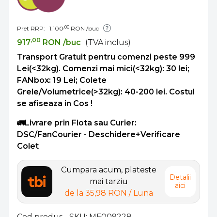
,00
Pret RRP:
1.100
RON
/buc
,00
917
RON
/buc
(TVA inclus)
Transport Gratuit pentru comenzi peste 999
Lei(<32kg). Comenzi mai mici(<32kg): 30 lei;
FANbox: 19 Lei; Colete
Grele/Volumetrice(>32kg): 40-200 lei. Costul
se afiseaza in Cos !
🚛Livrare prin Flota sau Curier:
DSC/FanCourier - Deschidere+Verificare
Colet
Cumpara acum, plateste
Detalii
mai tarziu
aici
de la
35,98 RON
/ Luna
Cod produs - SKU
MF009228