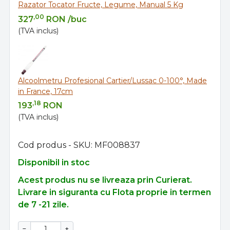
Razator Tocator Fructe, Legume, Manual 5 Kg
,00
327
RON
/buc
(TVA inclus)
Alcoolmetru Profesional Cartier/Lussac 0-100°, Made
in France, 17cm
,18
193
RON
(TVA inclus)
Cod produs - SKU
MF008837
Disponibil in stoc
Acest produs nu se livreaza prin Curierat.
Livrare in siguranta cu Flota proprie in termen
de 7 -21 zile.
−
+