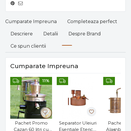
Cumparate Impreuna
Completeaza perfect
Descriere
Detalii
Despre Brand
Ce spun clientii
Cumparate Impreuna
11%
Pachet Promo
Separator Uleiuri
Pachet P
Cazan 60 litri cu
Esentiale Eterice,
Alambic 60 l