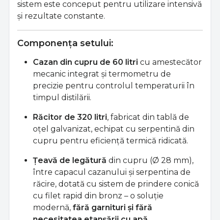
sistem este conceput pentru utilizare intensivă
și rezultate constante.
Componența setului:
Cazan din cupru de 60 litri
cu amestecător
mecanic integrat și termometru de
precizie pentru controlul temperaturii în
timpul distilării.
Răcitor de 320 litri
, fabricat din tablă de
oțel galvanizat, echipat cu serpentină din
cupru pentru eficiență termică ridicată.
Țeavă de legătură
din cupru (Ø 28 mm),
între capacul cazanului și serpentina de
răcire, dotată cu sistem de prindere conică
cu filet rapid din bronz – o soluție
modernă,
fără garnituri și fără
necesitatea etanșării cu apă
.