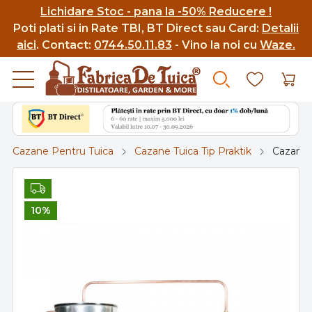
Lichidare Stoc - pana la -50% Reducere !
Poti p
lati si in Rate TBI, BT Direct sau Card:
Detalii
aici
.
Contact:
0744.50.11.83
- Vino la noi cu
Waze.
Cazane Pentru Tuica
Cazane Tuica Tip Praktik
Cazan T
10%