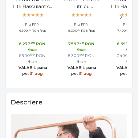
Litri Basculant cu
Litri cu
Litri Bascul
Amestecator
Amestecator,
Amesteca
Evacuare Laterala
Pret RRP:
Pret RRP:
Pret RRP:
Robinet
,00
,00
,00
6.900
RON
/buc
8.300
RON
/buc
7.400
RON
,00
,00
,00
6.277
RON
7.597
RON
6.697
R
/buc
/buc
/buc
,00
,00
,00
6.900
RON
8.300
RON
7.400
R
/buc
/buc
/buc
VALABIL pana
VALABIL pana
VALABIL 
pe:
31 aug.
pe:
31 aug.
pe:
31 au
Descriere