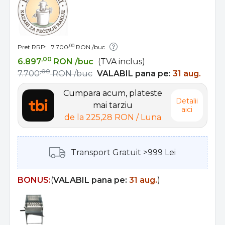
,00
Pret RRP:
7.700
RON
/buc
,00
6.897
RON
/buc
(TVA inclus)
,00
7.700
RON
/buc
VALABIL pana pe:
31 aug.
Cumpara acum, plateste
Detalii
mai tarziu
aici
de la
225,28 RON
/ Luna
Transport Gratuit >999 Lei
BONUS:
(
VALABIL pana pe:
31 aug.
)