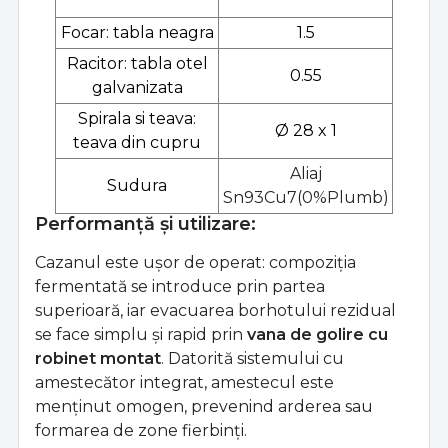
Focar: tabla neagra
1.5
Racitor: tabla otel
0.55
galvanizata
Spirala si teava:
Ø 28 x 1
teava din cupru
Aliaj
Sudura
Sn93Cu7(0%Plumb)
Performanță și utilizare:
Cazanul este ușor de operat: compoziția
fermentată se introduce prin partea
superioară, iar evacuarea borhotului rezidual
se face simplu și rapid prin
vana de golire cu
robinet montat
. Datorită sistemului cu
amestecător integrat, amestecul este
menținut omogen, prevenind arderea sau
formarea de zone fierbinți.