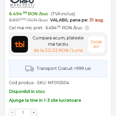
,99
6.494
RON
/buc
(TVA inclus)
,00
8.897
RON
/buc
VALABIL pana pe:
31 aug.
,99
Cel mai mic pret:
6.494
RON
/buc
Cumpara acum, plateste
Detalii
mai tarziu
aici
de la
212,33 RON
/ Luna
Transport Gratuit >999 Lei
Cod produs - SKU
MF010504
Disponibil in stoc
Ajunge la tine in 1-3 zile lucratoare
−
+