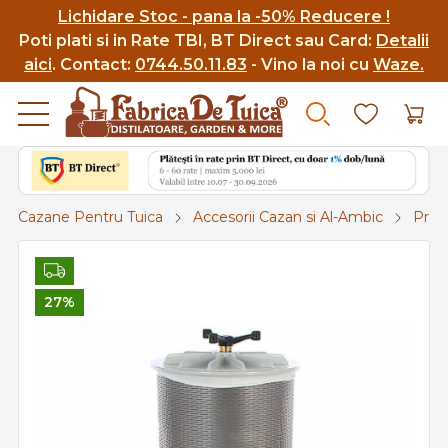
Lichidare Stoc - pana la -50% Reducere !
Poti p
lati si in Rate TBI, BT Direct sau Card:
Detalii
aici
.
Contact:
0744.50.11.83
- Vino la noi cu
Waze.
Cazane Pentru Tuica
Accesorii Cazan si Al-Ambic
Prel
27%