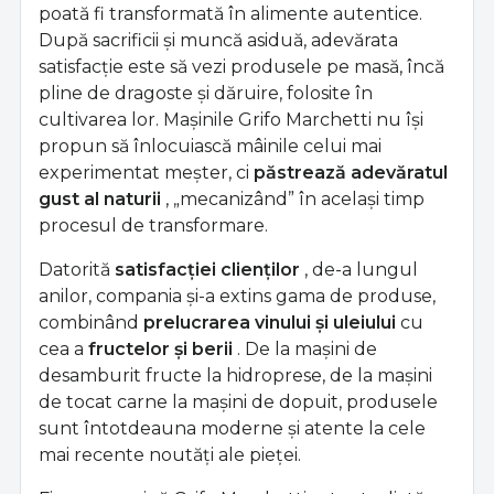
poată fi transformată în alimente autentice.
După sacrificii și muncă asiduă, adevărata
satisfacție este să vezi produsele pe masă, încă
pline de dragoste și dăruire, folosite în
cultivarea lor. Mașinile Grifo Marchetti nu își
propun să înlocuiască mâinile celui mai
experimentat meșter, ci
păstrează adevăratul
gust al naturii
, „mecanizând” în același timp
procesul de transformare.
Datorită
satisfacției clienților
, de-a lungul
anilor, compania și-a extins gama de produse,
combinând
prelucrarea vinului și uleiului
cu
cea a
fructelor și berii
. De la mașini de
desamburit fructe la hidroprese, de la mașini
de tocat carne la mașini de dopuit, produsele
sunt întotdeauna moderne și atente la cele
mai recente noutăți ale pieței.