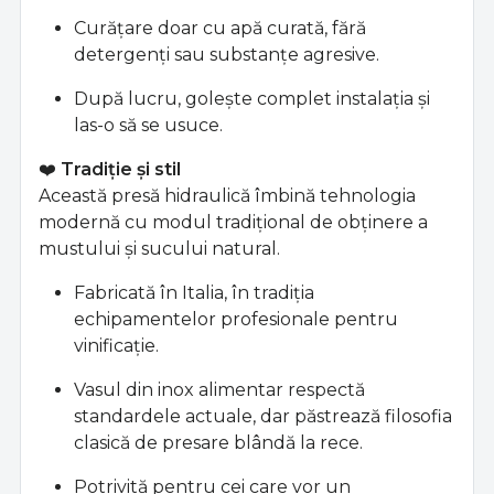
Curățare doar cu apă curată, fără
detergenți sau substanțe agresive.
După lucru, golește complet instalația și
las-o să se usuce.
❤️
Tradiție și stil
Această presă hidraulică îmbină tehnologia
modernă cu modul tradițional de obținere a
mustului și sucului natural.
Fabricată în Italia, în tradiția
echipamentelor profesionale pentru
vinificație.
Vasul din inox alimentar respectă
standardele actuale, dar păstrează filosofia
clasică de presare blândă la rece.
Potrivită pentru cei care vor un