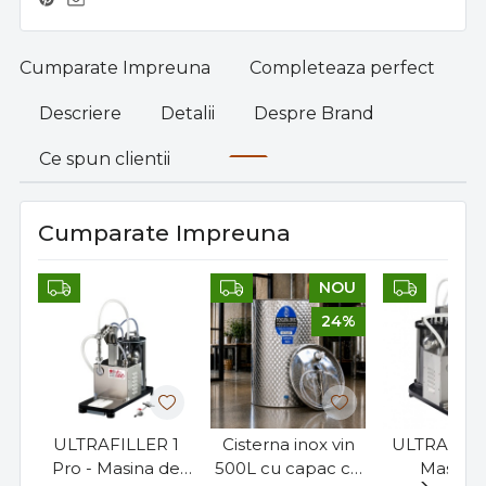
Cumparate Impreuna
Completeaza perfect
Descriere
Detalii
Despre Brand
Ce spun clientii
Cumparate Impreuna
NOU
24%
ULTRAFILLER 1
Cisterna inox vin
ULTRAFILLE
Pro - Masina de
500L cu capac cu
Masina 