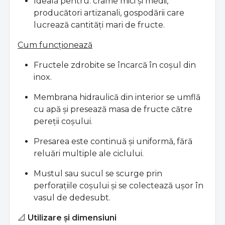
Ideală pentru: crame mici și medii,
producători artizanali, gospodării care
lucrează cantități mari de fructe.
Cum funcționează
Fructele zdrobite se încarcă în coșul din
inox.
Membrana hidraulică din interior se umflă
cu apă și presează masa de fructe către
pereții coșului.
Presarea este continuă și uniformă, fără
reluări multiple ale ciclului.
Mustul sau sucul se scurge prin
perforațiile coșului și se colectează ușor în
vasul de dedesubt.
📐
Utilizare și dimensiuni