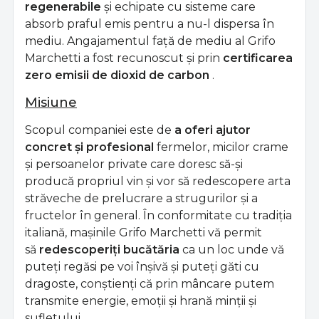
regenerabile
și echipate cu sisteme care
absorb praful emis pentru a nu-l dispersa în
mediu. Angajamentul față de mediu al Grifo
Marchetti a fost recunoscut și prin
certificarea
zero emisii de dioxid de carbon
.
Misiune
Scopul companiei este de
a oferi ajutor
concret și profesional
fermelor, micilor crame
și persoanelor private care doresc să-și
producă propriul vin și vor să redescopere arta
străveche de prelucrare a strugurilor și a
fructelor în general. În conformitate cu tradiția
italiană, mașinile Grifo Marchetti vă permit
să
redescoperiți bucătăria
ca un loc unde vă
puteți regăsi pe voi înșivă și puteți găti cu
dragoste, conștienți că prin mâncare putem
transmite energie, emoții și hrană minții și
sufletului.