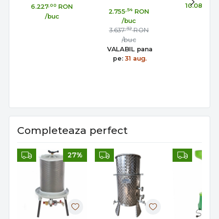
Umplere si
etansare
Imbuteliere 
,00
,00
10.087
6.227
RON
,54
2.755
RON
Imbuteliere Sticle
gonflabila – AISI
cu Vacuu
/buc
/buc
cu Vacuum, 2
304, fund plan -
Duze, 4
,32
3.637
RON
Duze
Toscana Inox
Sticle/o
/buc
VALABIL pana
pe:
31 aug.
Completeaza perfect
27%