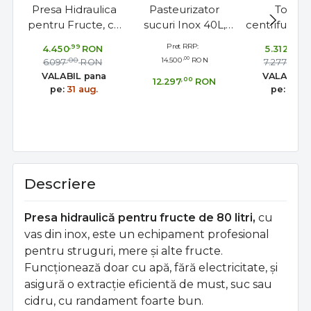
Presa Hidraulica
Pasteurizator
Tocato
pentru Fructe, cu
sucuri Inox 40L,
centrifugal e
vas din otel
bain-marie cu
de fructe
,99
Pret RRP:
,99
4.450
RON
5.312
R
inoxidabil – 40 L
serpentina,
Grifo
,00
,00
14.500
RON
,00
6.097
RON
7.277
R
Toscana Inox Italia
VALABIL pana
VALABIL 
,00
12.297
RON
pe:
31 aug.
pe:
31 au
Descriere
Presa hidraulică pentru fructe de 80 litri,
cu
vas din inox, este un echipament profesional
pentru struguri, mere și alte fructe.
Funcționează doar cu apă, fără electricitate, și
asigură o extracție eficientă de must, suc sau
cidru, cu randament foarte bun.