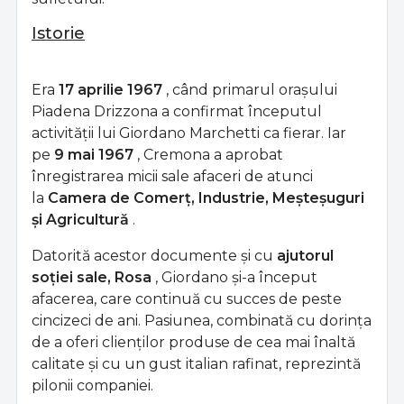
Istorie
Era
17 aprilie 1967
, când primarul orașului
Piadena Drizzona a confirmat începutul
activității lui Giordano Marchetti ca fierar. Iar
pe
9 mai 1967
, Cremona a aprobat
înregistrarea micii sale afaceri de atunci
la
Camera de Comerț, Industrie, Meșteșuguri
și Agricultură
.
Datorită acestor documente și cu
ajutorul
soției sale, Rosa
, Giordano și-a început
afacerea, care continuă cu succes de peste
cincizeci de ani. Pasiunea, combinată cu dorința
de a oferi clienților produse de cea mai înaltă
calitate și cu un gust italian rafinat, reprezintă
pilonii companiei.