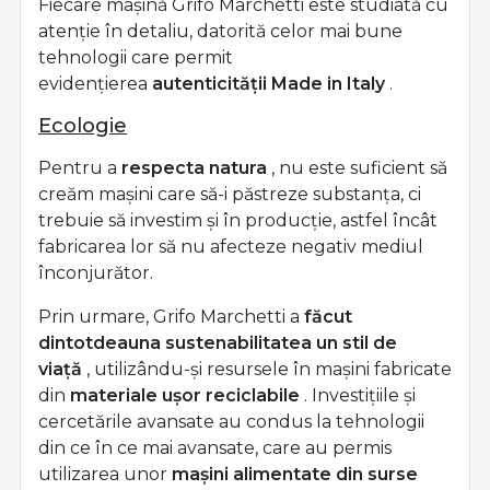
Fiecare mașină Grifo Marchetti este studiată cu
atenție în detaliu, datorită celor mai bune
tehnologii care permit
evidențierea
autenticității Made in Italy
.
Ecologie
Pentru a
respecta natura
, nu este suficient să
creăm mașini care să-i păstreze substanța, ci
trebuie să investim și în producție, astfel încât
fabricarea lor să nu afecteze negativ mediul
înconjurător.
Prin urmare, Grifo Marchetti a
făcut
dintotdeauna sustenabilitatea un stil de
viață
, utilizându-și resursele în mașini fabricate
din
materiale ușor reciclabile
. Investițiile și
cercetările avansate au condus la tehnologii
din ce în ce mai avansate, care au permis
utilizarea unor
mașini alimentate din surse