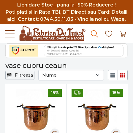
Lichidare Stoc - pana la -50% Reducere !
Poti p
lati si in Rate TBI, BT Direct sau Card:
Detalii
aici
.
Contact:
0744.50.11.83
- Vino la noi cu
Waze.
vase cupru ceaun
Filtreaza
15%
15%