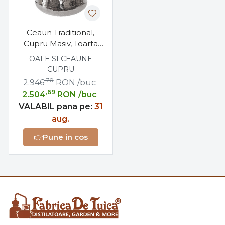
Ceaun Traditional,
Cupru Masiv, Toarta
Fier Forjat, 80 Litri
OALE SI CEAUNE
CUPRU
,70
2.946
RON
/buc
,69
2.504
RON
/buc
VALABIL pana pe:
31
aug.
👉
Pune in cos