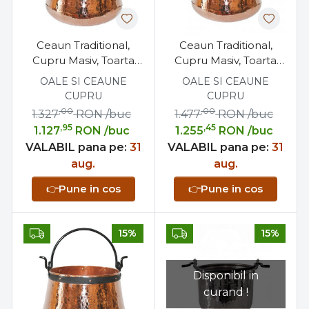
Ceaun Traditional,
Ceaun Traditional,
Cupru Masiv, Toarta
Cupru Masiv, Toarta
Fier Forjat, 15 Litri
Fier Forjat, 20 Litri
OALE SI CEAUNE
OALE SI CEAUNE
CUPRU
CUPRU
,00
,00
1.327
RON
/buc
1.477
RON
/buc
,95
,45
1.127
RON
/buc
1.255
RON
/buc
VALABIL pana pe:
31
VALABIL pana pe:
31
aug.
aug.
👉
Pune in cos
👉
Pune in cos
15%
15%
Disponibil in
curand !