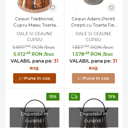
Ceaun Traditional,
Ceaun Adanc,Pereti
Cupru Masiv, Toarta
Drepti cu Toarta Fier
Fier Forjat, 200 Litri
Forjat, 40 Litri
OALE SI CEAUNE
OALE SI CEAUNE
CUPRU
CUPRU
,00
,00
5.897
RON
/buc
1.857
RON
/buc
,45
,45
5.012
RON
/buc
1.578
RON
/buc
VALABIL pana pe:
31
VALABIL pana pe:
31
aug.
aug.
👉
Pune in cos
👉
Pune in cos
15%
15%
Disponibil in
Disponibil in
curand !
curand !