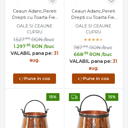
Ceaun Adanc,Pereti
Ceaun Adanc,Pereti
Drepti cu Toarta Fier
Drepti cu Toarta Fier
Forjat, 22,5 Litri
Forjat, 8 Litri
OALE SI CEAUNE
OALE SI CEAUNE
CUPRU
CUPRU
,00
1.527
RON
/buc
,95
1.297
RON
/buc
,00
787
RON
/buc
VALABIL pana pe:
31
,95
668
RON
/buc
aug.
VALABIL pana pe:
31
aug.
👉
Pune in cos
👉
Pune in cos
15%
15%