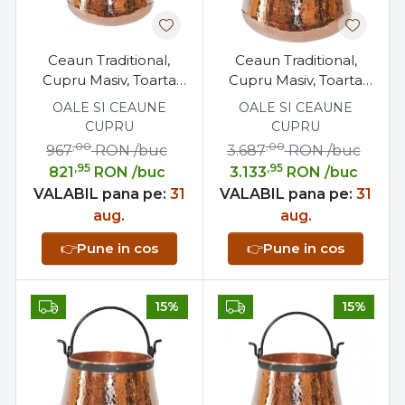
Ceaun Traditional,
Ceaun Traditional,
Cupru Masiv, Toarta
Cupru Masiv, Toarta
Fier Forjat, 10 Litri
Fier Forjat, 100 Litri
OALE SI CEAUNE
OALE SI CEAUNE
CUPRU
CUPRU
,00
,00
967
RON
/buc
3.687
RON
/buc
,95
,95
821
RON
/buc
3.133
RON
/buc
VALABIL pana pe:
31
VALABIL pana pe:
31
aug.
aug.
👉
Pune in cos
👉
Pune in cos
15%
15%