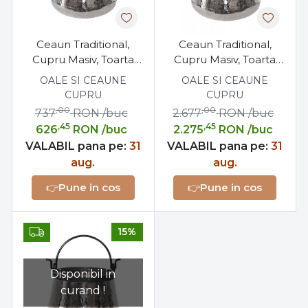
Ceaun Traditional,
Ceaun Traditional,
Cupru Masiv, Toarta
Cupru Masiv, Toarta
Fier Forjat, 5 Litri
Fier Forjat, 60 Litri
OALE SI CEAUNE
OALE SI CEAUNE
CUPRU
CUPRU
,00
,00
737
RON
/buc
2.677
RON
/buc
,45
,45
626
RON
/buc
2.275
RON
/buc
VALABIL pana pe:
31
VALABIL pana pe:
31
aug.
aug.
👉
Pune in cos
👉
Pune in cos
15%
Disponibil in
curand !