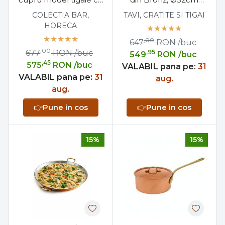
2 manere, fabricat
"Paella, Pizza, Clatite,
COLECTIA BAR,
TAVI, CRATITE SI TIGAI
manual in Grecia, cu
Omleta"
HORECA
mecanism Quartz
,00
647
RON
/buc
made in Germany,
,00
677
RON
/buc
,95
549
RON
/buc
ideal pentru bucatarie,
,45
575
RON
/buc
cafenea, pub sau
VALABIL pana pe:
31
VALABIL pana pe:
cabana.
31
aug.
aug.
👉
Pune in cos
👉
Pune in cos
15%
15%