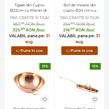
Tigaie din Cupru
Bol de mixare din
Ø22cm cu Maner din
cupru Ø24 cm cu
Bronz, Profesionala
toarta din bronz
TAVI, CRATITE SI TIGAI
TAVI, CRATITE SI TIGAI
pentru bucătărie
,33
,20
383
RON
/buc
254
RON
/buc
,83
,07
325
RON
/buc
216
RON
/buc
VALABIL pana pe:
31
VALABIL pana pe:
31
aug.
aug.
👉
Pune in cos
👉
Pune in cos
15%
15%
Bol de mixare din
Tigaie din Cupru