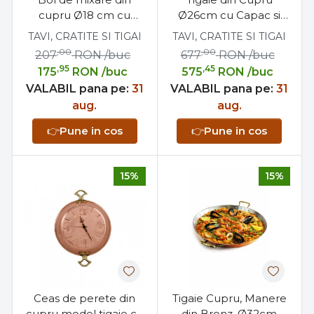
cupru Ø18 cm cu
Ø26cm cu Capac si
toarta din bronz
Maner din Bronz
TAVI, CRATITE SI TIGAI
TAVI, CRATITE SI TIGAI
pentru bucătărie
Profesionala
,00
,00
207
RON
/buc
677
RON
/buc
,95
,45
175
RON
/buc
575
RON
/buc
VALABIL pana pe:
31
VALABIL pana pe:
31
aug.
aug.
👉
Pune in cos
👉
Pune in cos
15%
15%
Ceas de perete din
Tigaie Cupru, Manere
cupru model tigaie cu
din Bronz, Ø32cm