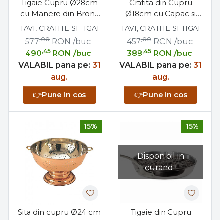
Tigaie Cupru Ø28cm
Cratita din Cupru
cu Manere din Bronz
Ø18cm cu Capac si
pentru Paella Pizza
Maner din Bronz
TAVI, CRATITE SI TIGAI
TAVI, CRATITE SI TIGAI
Clatite Omleta
,00
,00
577
RON
/buc
457
RON
/buc
,45
,45
490
RON
/buc
388
RON
/buc
VALABIL pana pe:
31
VALABIL pana pe:
31
aug.
aug.
👉
Pune in cos
👉
Pune in cos
15%
15%
Disponibil in
curand !
Sita din cupru Ø24 cm
Tigaie din Cupru