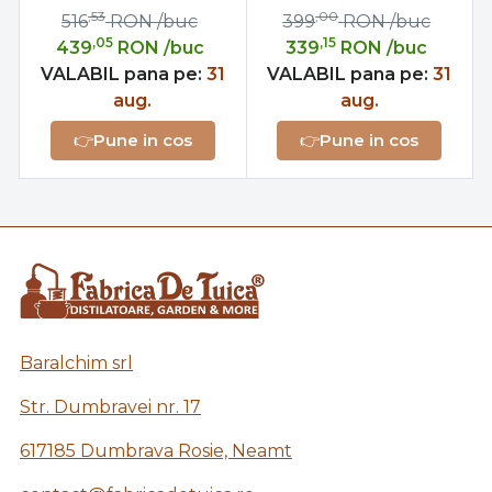
Clatite
,53
,00
516
RON
/buc
399
RON
/buc
,05
,15
439
RON
/buc
339
RON
/buc
VALABIL pana pe:
31
VALABIL pana pe:
31
aug.
aug.
👉
Pune in cos
👉
Pune in cos
Baralchim srl
Str. Dumbravei nr. 17
617185 Dumbrava Rosie, Neamt