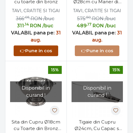
cu toarte din bronz
Ø28cm cu Maner din
Bronz Profesionala
TAVI, CRATITE SI TIGAI
TAVI, CRATITE SI TIGAI
,05
,50
366
RON
/buc
575
RON
/buc
,14
,17
311
RON
/buc
489
RON
/buc
VALABIL pana pe:
31
VALABIL pana pe:
31
aug.
aug.
👉
Pune in cos
👉
Pune in cos
15%
15%
Disponibil in
Disponibil in
curand !
curand !
Sita din Cupru Ø18cm
Tigaie din Cupru
cu Toarte din Bronz
Ø24cm, Cu Capac si