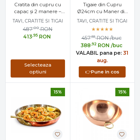
Cratita din cupru cu
Tigaie din Cupru
capac și 2 manere –
Ø24cm cu Maner din
AlmaCozinha, Ø18–32
Bronz Profesionala
TAVI, CRATITE SI TIGAI
TAVI, CRATITE SI TIGAI
cm
,00
487
RON
,95
413
RON
,55
457
RON
/buc
,92
388
RON
/buc
VALABIL pana pe:
31
aug.
Selecteaza
optiuni
👉
Pune in cos
15%
15%