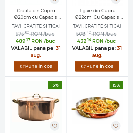
Cratita din Cupru
Tigaie din Cupru
Ø20cm cu Capac si
Ø22cm, Cu Capac si
Maner din Bronz
Maner Bronz,
TAVI, CRATITE SI TIGAI
TAVI, CRATITE SI TIGAI
Profesionala
,50
,40
575
RON
/buc
508
RON
/buc
,17
,14
489
RON
/buc
432
RON
/buc
VALABIL pana pe:
31
VALABIL pana pe:
31
aug.
aug.
👉
Pune in cos
👉
Pune in cos
15%
15%