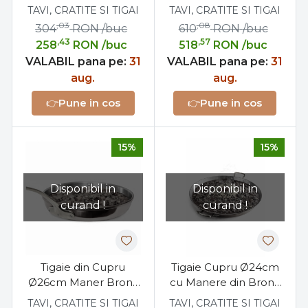
pentru Bucatele Alese
Maner Bronz
TAVI, CRATITE SI TIGAI
TAVI, CRATITE SI TIGAI
Profesionala
,03
,08
304
RON
/buc
610
RON
/buc
,43
,57
258
RON
/buc
518
RON
/buc
VALABIL pana pe:
31
VALABIL pana pe:
31
aug.
aug.
👉
Pune in cos
👉
Pune in cos
15%
15%
Disponibil in
Disponibil in
curand !
curand !
Tigaie din Cupru
Tigaie Cupru Ø24cm
Ø26cm Maner Bronz
cu Manere din Bronz
Profesionala
pentru Paella Pizza si
TAVI, CRATITE SI TIGAI
TAVI, CRATITE SI TIGAI