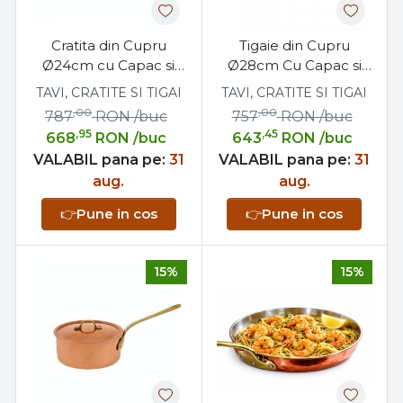
Cratita din Cupru
Tigaie din Cupru
Ø24cm cu Capac si
Ø28cm Cu Capac si
Maner din Bronz
Maner Bronz
TAVI, CRATITE SI TIGAI
TAVI, CRATITE SI TIGAI
Profesionala
Profesionala
,00
,00
787
RON
/buc
757
RON
/buc
,95
,45
668
RON
/buc
643
RON
/buc
VALABIL pana pe:
31
VALABIL pana pe:
31
aug.
aug.
👉
Pune in cos
👉
Pune in cos
15%
15%