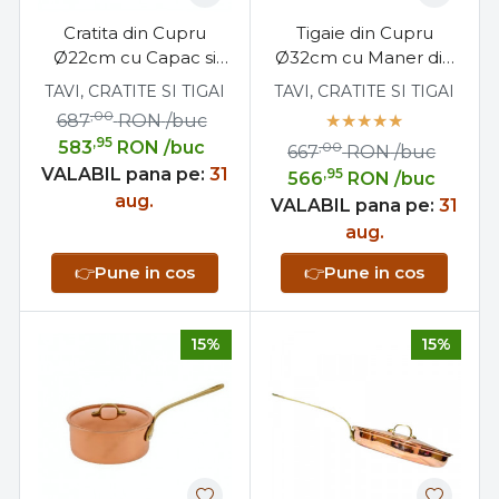
Cratita din Cupru
Tigaie din Cupru
Ø22cm cu Capac si
Ø32cm cu Maner din
Maner din Bronz
Bronz Profesionala
TAVI, CRATITE SI TIGAI
TAVI, CRATITE SI TIGAI
,00
687
RON
/buc
,95
583
RON
/buc
,00
667
RON
/buc
VALABIL pana pe:
31
,95
566
RON
/buc
aug.
VALABIL pana pe:
31
aug.
👉
Pune in cos
👉
Pune in cos
15%
15%