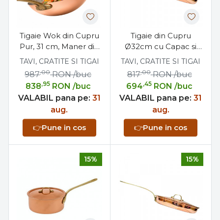
Tigaie Wok din Cupru
Tigaie din Cupru
Pur, 31 cm, Maner din
Ø32cm cu Capac si
Bronz Masiv,
Maner din Bronz
TAVI, CRATITE SI TIGAI
TAVI, CRATITE SI TIGAI
AlmaCozinha
Profesionala
,00
,00
987
RON
/buc
817
RON
/buc
,95
,45
838
RON
/buc
694
RON
/buc
VALABIL pana pe:
31
VALABIL pana pe:
31
aug.
aug.
👉
Pune in cos
👉
Pune in cos
15%
15%