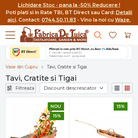
Lichidare Stoc - pana la -50% Reducere !
Poti p
lati si in Rate TBI, BT Direct sau Card:
Detalii
aici
.
Contact:
0744.50.11.83
- Vino la noi cu
Waze.
Vase din Cupru
Tavi, Cratite si Tigai
Tavi, Cratite si Tigai
Filtreaza
NOU
15%
15%