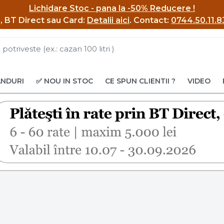
Lichidare Stoc - pana la -50% Reducere !
BI, BT Direct sau Card:
Detalii aici
.
Contact:
0744.50.11.8
ANDURI
✅ NOU IN STOC
CE SPUN CLIENTII ?
VIDEO