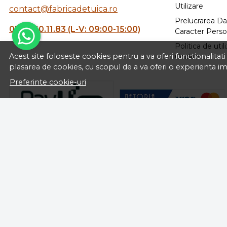
Utilizare
contact@fabricadetuica.ro
Prelucrarea Da
0744.50.11.83 (L-V: 09:00-15:00)
Caracter Perso
Politica de util
Acest site foloseste cookies pentru a va oferi functionalita
Cookie-uri
plasarea de cookies, cu scopul de a va oferi o experienta i
Preferinte cookie-uri