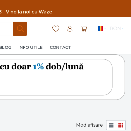
3
- Vino la noi cu
Waze.
RON
BLOG
INFO UTILE
CONTACT
Mod afisare