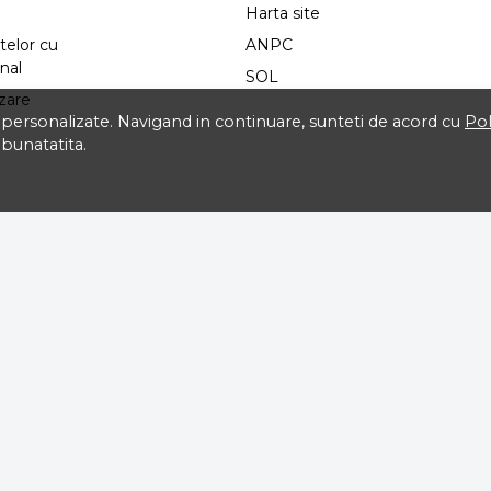
Harta site
telor cu
ANPC
nal
SOL
izare
ti personalizate. Navigand in continuare, sunteti de acord cu
Pol
mbunatatita.
RON