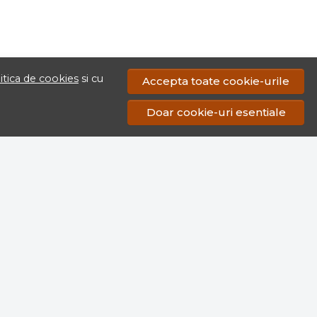
itica de cookies
si cu
Accepta toate cookie-urile
Doar cookie-uri esentiale
© Fabrica de Tuica ®- Cazane Tuica Profesionale si Vase
Bucatarie din Cupru Pur 2026