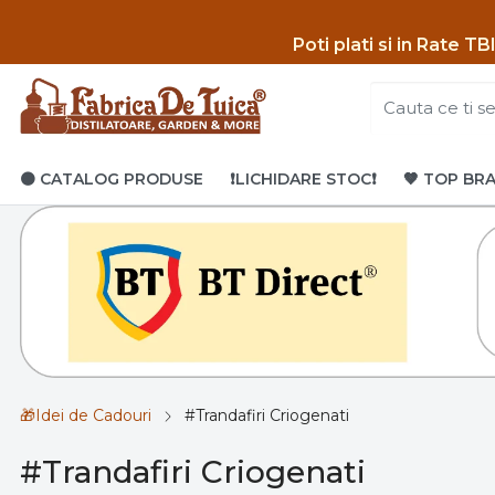
Poti p
lati si in Rate T
🟤 CATALOG PRODUSE
❗LICHIDARE STOC❗
🤎 TOP BR
🎁Idei de Cadouri
#Trandafiri Criogenati
#Trandafiri Criogenati