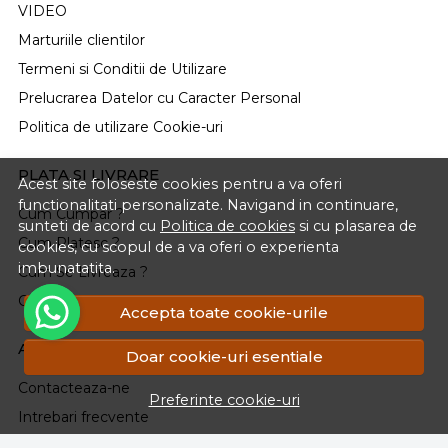
VIDEO
Marturiile clientilor
Termeni si Conditii de Utilizare
Prelucrarea Datelor cu Caracter Personal
Politica de utilizare Cookie-uri
PLATA SI LIVRARE
Acest site foloseste cookies pentru a va oferi
functionalitati personalizate. Navigand in continuare,
Cum Cumpar ?
sunteti de acord cu
Politica de cookies
si cu plasarea de
Cum Platesc ?
cookies, cu scopul de a va oferi o experienta
imbunatatita.
Cum Se Livreaza ?
Cosul meu
Accepta toate cookie-urile
ASISTENTA
Doar cookie-uri esentiale
Contacteaza-ne
Preferinte cookie-uri
Intrebari frecvente
Renuntarea la Cumparare