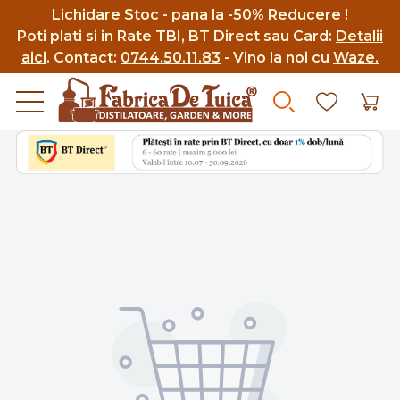
Lichidare Stoc - pana la -50% Reducere !
Poti p
lati si in Rate TBI, BT Direct sau Card:
Detalii
aici
.
Contact:
0744.50.11.83
- Vino la noi cu
Waze.