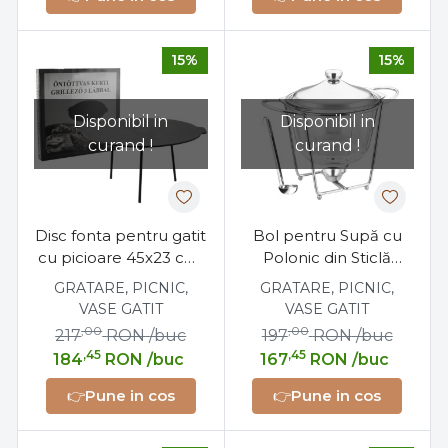
15%
15%
Disponibil in
Disponibil in
curand !
curand !
Disc fonta pentru gatit
Bol pentru Supă cu
cu picioare 45x23 cm,
Polonic din Sticlă
Perfect Home
Termorezistentă și
GRATARE, PICNIC,
GRATARE, PICNIC,
Suport – Capacitate 4
VASE GATIT
VASE GATIT
Litri
,00
,00
217
RON
/buc
197
RON
/buc
,45
,45
184
RON
/buc
167
RON
/buc
👉
Pune in cos
👉
Pune in cos