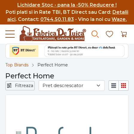
Lichidare Stoc - pana la -50% Reducere !
Poti p
lati si in Rate TBI, BT Direct sau Card:
Detalii
aici
.
Contact:
0744.50.11.83
- Vino la noi cu
Waze.
Top Brands
Perfect Home
Perfect Home
Filtreaza