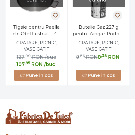
TIgaie pentru Paella
Butelie Gaz 227 g
din Oțel Lustruit – 40
pentru Aragaz Portabil
cm, Ideală pentru
– Ideală pentru
GRATARE, PICNIC,
GRATARE, PICNIC,
Gătit
Camping și Gătit în Aer
VASE GATIT
VASE GATIT
Liber
,00
,86
,38
127
RON
/buc
9
RON
8
RON
,95
107
RON
/buc
👉
Pune in cos
👉
Pune in cos