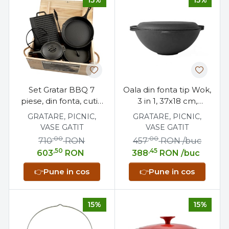
15%
15%
bucătăria ta, aducându-ți un mix ideal de
calitate, stil și accesibilitate.
Set Gratar BBQ 7
Oala din fonta tip Wok,
piese, din fonta, cutie
3 in 1, 37x18 cm,
de lemn
Perfect Home
GRATARE, PICNIC,
GRATARE, PICNIC,
VASE GATIT
VASE GATIT
,00
,00
710
RON
457
RON
/buc
,50
,45
603
RON
388
RON
/buc
👉
Pune in cos
👉
Pune in cos
15%
15%