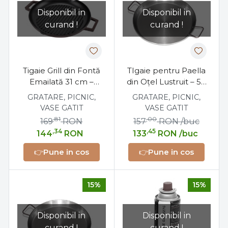
Disponibil in
Disponibil in
curand !
curand !
Tigaie Grill din Fontă
TIgaie pentru Paella
Emailată 31 cm –
din Oțel Lustruit – 50
Durabilitate și Gust
cm, Ideală pentru
GRATARE, PICNIC,
GRATARE, PICNIC,
Autentic
Gătit
VASE GATIT
VASE GATIT
,81
,00
169
RON
157
RON
/buc
,34
,45
144
RON
133
RON
/buc
👉
Pune in cos
👉
Pune in cos
15%
15%
Disponibil in
Disponibil in
curand !
curand !