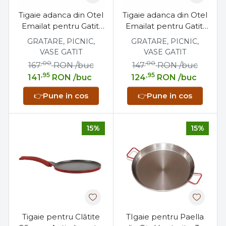
Tigaie adanca din Otel
Tigaie adanca din Otel
Emailat pentru Gatit,
Emailat pentru Gatit,
40 cm, 8.9L – Ideală
30 cm, 4.25 L – Ideală
GRATARE, PICNIC,
GRATARE, PICNIC,
pentru Preparatele
pentru Preparatele
VASE GATIT
VASE GATIT
Tradiționale și Paella
Tradiționale și Paella
,00
,00
167
RON
/buc
147
RON
/buc
,95
,95
141
RON
/buc
124
RON
/buc
👉
Pune in cos
👉
Pune in cos
15%
15%
Tigaie pentru Clătite
TIgaie pentru Paella