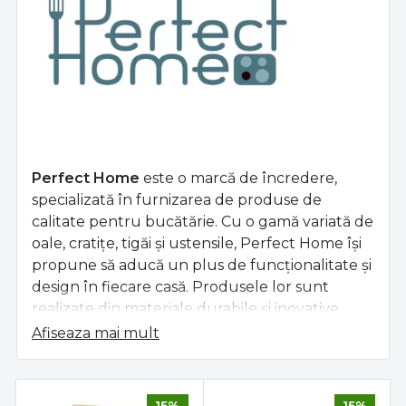
Perfect Home
este o marcă de încredere,
specializată în furnizarea de produse de
calitate pentru bucătărie. Cu o gamă variată de
oale, cratițe, tigăi și ustensile, Perfect Home își
propune să aducă un plus de funcționalitate și
design în fiecare casă. Produsele lor sunt
realizate din materiale durabile și inovative,
oferind performanță excelentă și confort în
Afiseaza mai mult
utilizare. Indiferent dacă ești un bucătar
amator sau un profesionist, Perfect Home are
soluții perfecte pentru fiecare nevoie din