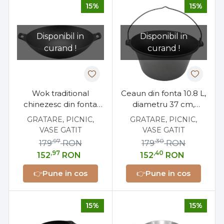
15%
15%
Disponibil in
Disponibil in
curand !
curand !
Wok traditional
Ceaun din fonta 10.8 L,
chinezesc din fonta
diametru 37 cm,
36,5 cm, pentru stir-fry
pentru tocane si gatit
GRATARE, PICNIC,
GRATARE, PICNIC,
si portii mari
lent
VASE GATIT
VASE GATIT
,97
,30
179
RON
179
RON
,97
,40
152
RON
152
RON
👉
Pune in cos
👉
Pune in cos
15%
15%