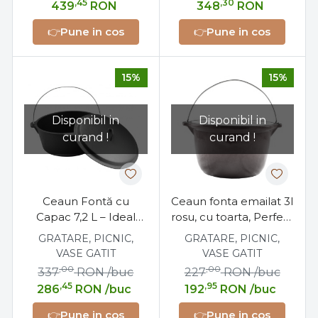
,45
,30
439
RON
348
RON
👉
Pune in cos
👉
Pune in cos
15%
15%
Disponibil in
Disponibil in
curand !
curand !
Ceaun Fontă cu
Ceaun fonta emailat 3l
Capac 7,2 L – Ideal
rosu, cu toarta, Perfect
pentru Gătit
Home
GRATARE, PICNIC,
GRATARE, PICNIC,
Tradițional
VASE GATIT
VASE GATIT
,00
,00
337
RON
/buc
227
RON
/buc
,45
,95
286
RON
/buc
192
RON
/buc
👉
Pune in cos
👉
Pune in cos