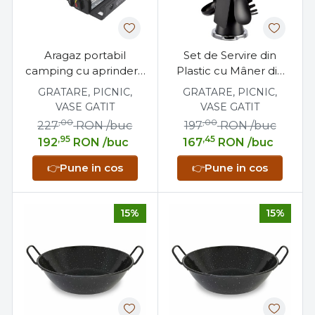
Aragaz portabil
Set de Servire din
camping cu aprindere
Plastic cu Mâner din
automată
Silicon, 6 Piese +
GRATARE, PICNIC,
GRATARE, PICNIC,
Suport
VASE GATIT
VASE GATIT
,00
,00
227
RON
/buc
197
RON
/buc
,95
,45
192
RON
/buc
167
RON
/buc
👉
Pune in cos
👉
Pune in cos
15%
15%