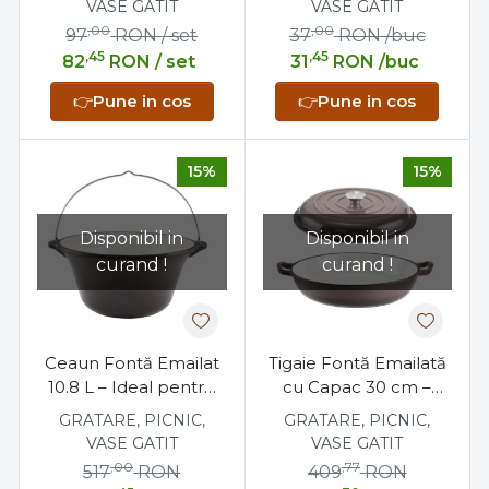
VASE GATIT
VASE GATIT
,00
,00
97
RON
/ set
37
RON
/buc
,45
,45
82
RON
/ set
31
RON
/buc
👉
Pune in cos
👉
Pune in cos
15%
15%
Disponibil in
Disponibil in
curand !
curand !
Ceaun Fontă Emailat
Tigaie Fontă Emailată
10.8 L – Ideal pentru
cu Capac 30 cm –
Gătit Tradițional
Gătire Uniformă și
GRATARE, PICNIC,
GRATARE, PICNIC,
Durabilitate
VASE GATIT
VASE GATIT
Superioară
,00
,77
517
RON
409
RON