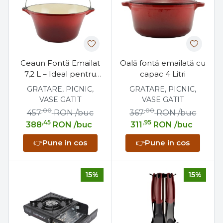
Ceaun Fontă Emailat
Oală fontă emailată cu
7,2 L – Ideal pentru
capac 4 Litri
Gătit Tradițional
GRATARE, PICNIC,
GRATARE, PICNIC,
VASE GATIT
VASE GATIT
,00
,00
457
RON
/buc
367
RON
/buc
,45
,95
388
RON
/buc
311
RON
/buc
👉
Pune in cos
👉
Pune in cos
15%
15%