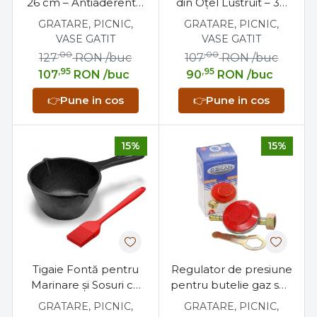
26 cm – Antiaderentă,
din Oțel Lustruit – 30
Gătire Uniformă și
cm, Ideală pentru
GRATARE, PICNIC,
GRATARE, PICNIC,
Ușor de Folosit
Gătit
VASE GATIT
VASE GATIT
,00
,00
127
RON
/buc
107
RON
/buc
,95
,95
107
RON
/buc
90
RON
/buc
👉
Pune in cos
👉
Pune in cos
15%
15%
Tigaie Fontă pentru
Regulator de presiune
Marinare și Sosuri cu
pentru butelie gaz sau
Pensulă Silicon, 0,5 L
GPL
GRATARE, PICNIC,
GRATARE, PICNIC,