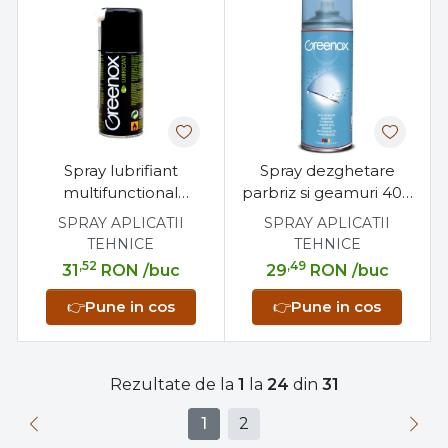
Spray lubrifiant
Spray dezghetare
multifunctional
parbriz si geamuri 400
Greenox 150 ml,
ml, efect hidrofob,
SPRAY APLICATII
SPRAY APLICATII
penetrant, hidrofug,
previne reinghetarea
TEHNICE
TEHNICE
dielectric, anti-
,52
,49
31
RON
/buc
29
RON
/buc
coroziune
👉
Pune in cos
👉
Pune in cos
Rezultate de la
1
la
24
din
31
1
2