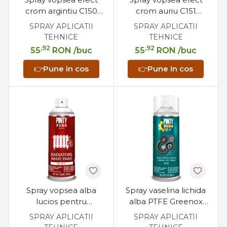
crom argintiu C150
crom auriu C151
Pintyplus 400 ml,
Pintyplus 400 ml,
SPRAY APLICATII
SPRAY APLICATII
decorativ, pentru
decorativ, pentru
TEHNICE
TEHNICE
metal si plastic
metal si plastic
,92
,92
55
RON
/buc
55
RON
/buc
👉
Pune in cos
👉
Pune in cos
Spray vopsea alba
Spray vaselina lichida
lucios pentru
alba PTFE Greenox
radiatoare Pintyplus
400 ml, temperaturi
SPRAY APLICATII
SPRAY APLICATII
400 ml, uscare rapida,
inalte, -35°C la 170°C,