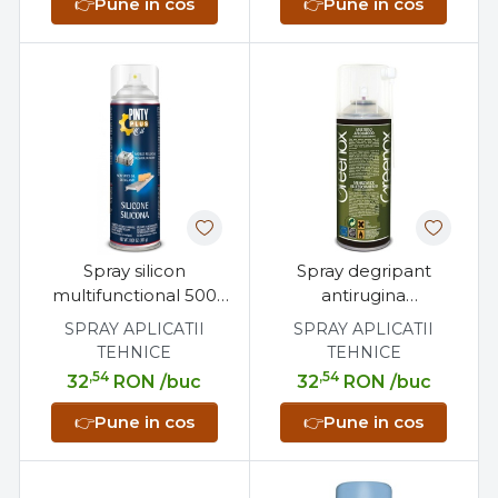
👉
Pune in cos
👉
Pune in cos
Spray silicon
Spray degripant
multifunctional 500
antirugina
ml, fara miros,
multifunctional 400
SPRAY APLICATII
SPRAY APLICATII
transparent, respinge
ml, lubrifiant, hidrofug,
TEHNICE
TEHNICE
umiditatea,
penetrant, dielectric
,54
,54
32
RON
/buc
32
RON
/buc
antiaderent
👉
Pune in cos
👉
Pune in cos