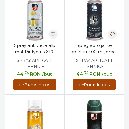
Spray anti pete alb
Spray auto jante
mat Pintyplus X101
argintiu 400 ml, email
400 ml, pentru pereti
acrilic, protectie si
SPRAY APLICATII
SPRAY APLICATII
si tavane
rezistenta la
TEHNICE
TEHNICE
combustibili
,74
,74
44
RON
/buc
44
RON
/buc
👉
Pune in cos
👉
Pune in cos