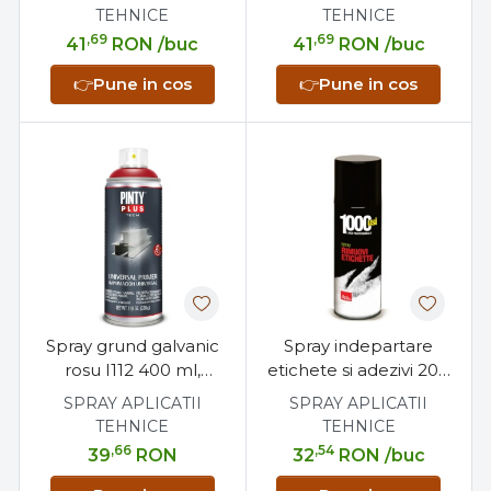
finisaj
epoxi si finisaj
TEHNICE
TEHNICE
,69
,69
41
RON
/buc
41
RON
/buc
👉
Pune in cos
👉
Pune in cos
Spray grund galvanic
Spray indepartare
rosu I112 400 ml,
etichete si adezivi 200
anticoroziv, aluminiu si
ml, pentru plastic,
SPRAY APLICATII
SPRAY APLICATII
zinc, 600°C
sticla si metal
TEHNICE
TEHNICE
,66
,54
39
RON
32
RON
/buc