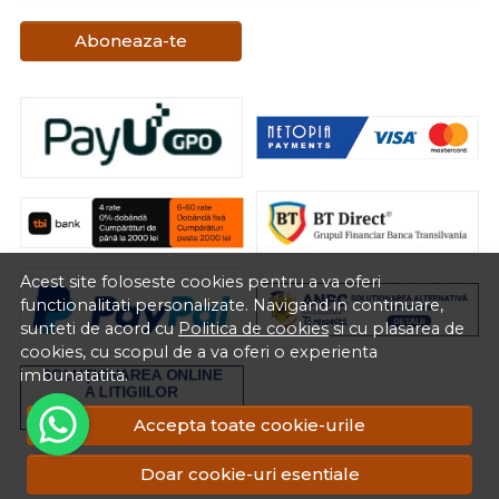
Aboneaza-te
Acest site foloseste cookies pentru a va oferi
functionalitati personalizate. Navigand in continuare,
sunteti de acord cu
Politica de cookies
si cu plasarea de
cookies, cu scopul de a va oferi o experienta
imbunatatita.
Accepta toate cookie-urile
RON
Doar cookie-uri esentiale