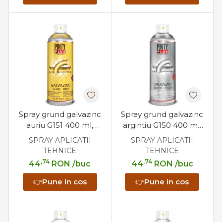
Spray grund galvazinc
Spray grund galvazinc
auriu G151 400 ml,
argintiu G150 400 ml,
galvanizant la rece,
galvanizant la rece,
SPRAY APLICATII
SPRAY APLICATII
anticoroziv, 600°C
anticoroziv, 600°C
TEHNICE
TEHNICE
,74
,74
44
RON
/buc
44
RON
/buc
👉
Pune in cos
👉
Pune in cos