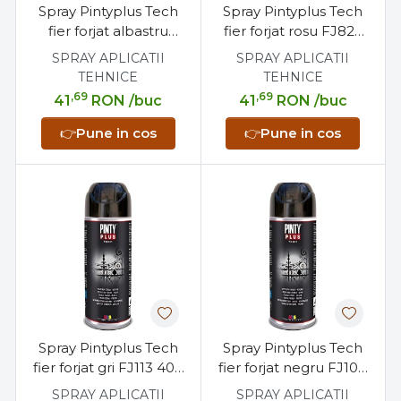
Spray Pintyplus Tech
Spray Pintyplus Tech
fier forjat albastru
fier forjat rosu FJ825
FJ826 400 ml, 2 in 1
400 ml, 2 in 1 grund
SPRAY APLICATII
SPRAY APLICATII
grund epoxi si finisaj
epoxi si finisaj
TEHNICE
TEHNICE
,69
,69
41
RON
/buc
41
RON
/buc
👉
Pune in cos
👉
Pune in cos
Spray Pintyplus Tech
Spray Pintyplus Tech
fier forjat gri FJ113 400
fier forjat negru FJ104
ml, 2 in 1 grund epoxi si
400 ml, 2 in 1 grund
SPRAY APLICATII
SPRAY APLICATII