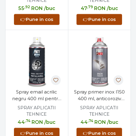
TEHNICE
TEHNICE
90°C
anticoroziv
,92
,79
55
RON
/buc
47
RON
/buc
👉
Pune in cos
👉
Pune in cos
Spray email acrilic
Spray primer inox I150
negru 400 ml pentru
400 ml, anticoroziv
jante auto
acrilic lucios cu
SPRAY APLICATII
SPRAY APLICATII
pigmenti 316L
TEHNICE
TEHNICE
,74
,74
44
RON
/buc
44
RON
/buc
👉
Pune in cos
👉
Pune in cos