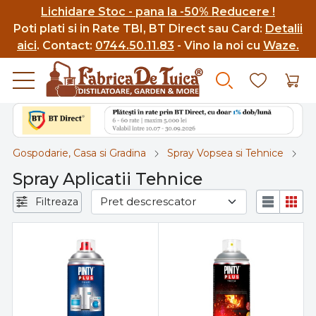
Lichidare Stoc - pana la -50% Reducere !
Poti p
lati si in Rate TBI, BT Direct sau Card:
Detalii
aici
.
Contact:
0744.50.11.83
- Vino la noi cu
Waze.
Gospodarie, Casa si Gradina
Spray Vopsea si Tehnice
Sp
Spray Aplicatii Tehnice
Filtreaza