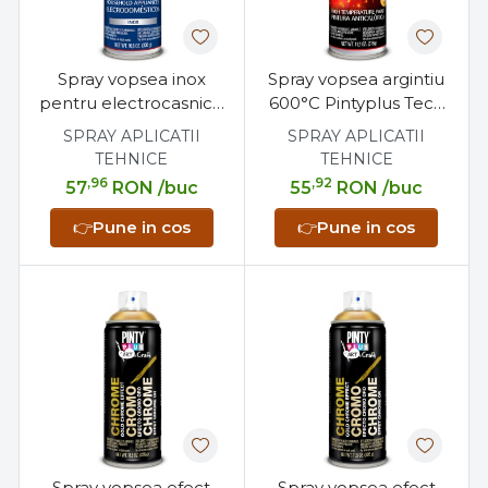
Spray vopsea inox
Spray vopsea argintiu
pentru electrocasnice
600°C Pintyplus Tech
400 ml, finisaj otel
400 ml, pentru
SPRAY APLICATII
SPRAY APLICATII
inoxidabil, uscare
temperaturi inalte
TEHNICE
TEHNICE
rapida
,96
,92
57
RON
/buc
55
RON
/buc
👉
Pune in cos
👉
Pune in cos
Spray vopsea efect
Spray vopsea efect