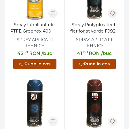
Spray lubrifiant ulei
Spray Pintyplus Tech
PTFE Greenox 400 ml,
fier forjat verde FJ925
anticoroziv, anti-rugina,
400 ml, 2 in 1 grund
SPRAY APLICATII
SPRAY APLICATII
lubrifiere de lunga
epoxi si finisaj
TEHNICE
TEHNICE
durata
,71
,69
42
RON
/buc
41
RON
/buc
👉
Pune in cos
👉
Pune in cos