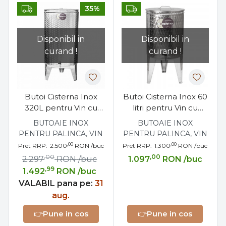
35%
Disponibil in
Disponibil in
curand !
curand !
Butoi Cisterna Inox
Butoi Cisterna Inox 60
320L pentru Vin cu
litri pentru Vin cu
Capac Flotant
Capac Flotant
BUTOAIE INOX
BUTOAIE INOX
Etansare Parafina
Etansare Parafina
PENTRU PALINCA, VIN
PENTRU PALINCA, VIN
,00
,00
Pret RRP:
2.500
RON
/buc
Pret RRP:
1.300
RON
/buc
,00
,00
2.297
RON
/buc
1.097
RON
/buc
,99
1.492
RON
/buc
VALABIL pana pe:
31
aug.
👉
Pune in cos
👉
Pune in cos