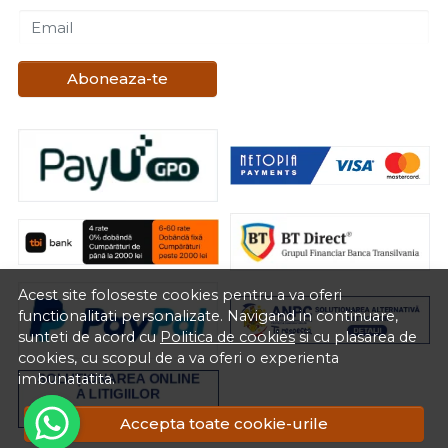
Email
Aboneaza-te
Acest site foloseste cookies pentru a va oferi
functionalitati personalizate. Navigand in continuare,
sunteti de acord cu
Politica de cookies
si cu plasarea de
cookies, cu scopul de a va oferi o experienta
imbunatatita.
Accepta toate cookie-urile