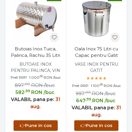
Butoias Inox Tuica,
Oala Inox 75 Litri cu
Palinca, Rachiu 35 Litri
Capac pentru Gatit
BUTOAIE INOX
VASE INOX PENTRU
PENTRU PALINCA, VIN
GATIT
,00
Pret RRP:
1.000
RON
/buc
,00
897
RON
/buc
,00
Pret RRP:
1.100
RON
/buc
,99
582
RON
/buc
,00
997
RON
/buc
VALABIL pana pe:
31
,99
647
RON
/buc
aug.
VALABIL pana pe:
31
aug.
👉
Pune in cos
👉
Pune in cos