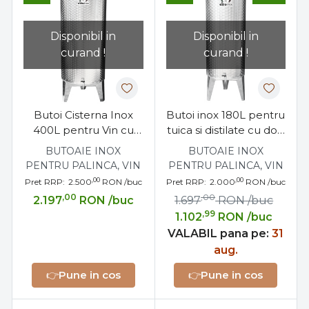
Disponibil in
Disponibil in
curand !
curand !
Butoi Cisterna Inox
Butoi inox 180L pentru
400L pentru Vin cu
tuica si distilate cu dop
Capac Flotant
filetat
BUTOAIE INOX
BUTOAIE INOX
Etansare Parafina
PENTRU PALINCA, VIN
PENTRU PALINCA, VIN
,00
,00
Pret RRP:
2.500
RON
/buc
Pret RRP:
2.000
RON
/buc
,00
,00
2.197
RON
/buc
1.697
RON
/buc
,99
1.102
RON
/buc
VALABIL pana pe:
31
aug.
👉
Pune in cos
👉
Pune in cos