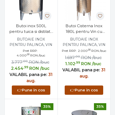
Butoi inox 500L
Butoi Cisterna Inox
pentru tuica si distilate
180L pentru Vin cu
cu dop filetat
Capac Flotant
BUTOAIE INOX
BUTOAIE INOX
Etansare Parafina
PENTRU PALINCA, VIN
PENTRU PALINCA, VIN
,00
Pret RRP:
Pret RRP:
2.000
RON
/buc
,00
4.000
RON
/buc
,00
1.697
RON
/buc
,00
3.777
RON
/buc
,99
1.102
RON
/buc
,99
2.454
RON
/buc
VALABIL pana pe:
31
VALABIL pana pe:
31
aug.
aug.
👉
Pune in cos
👉
Pune in cos
35%
35%