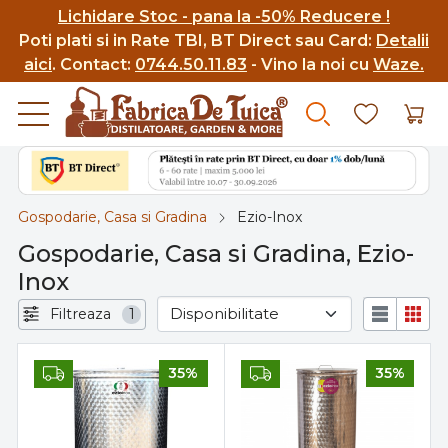
Lichidare Stoc - pana la -50% Reducere !
Poti p
lati si in Rate TBI, BT Direct sau Card:
Detalii
aici
.
Contact:
0744.50.11.83
- Vino la noi cu
Waze.
Gospodarie, Casa si Gradina
Ezio-Inox
Gospodarie, Casa si Gradina, Ezio-
Inox
Filtreaza
1
35%
35%