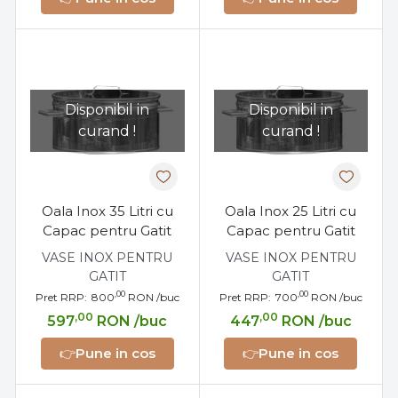
Disponibil in
Disponibil in
curand !
curand !
Oala Inox 35 Litri cu
Oala Inox 25 Litri cu
Capac pentru Gatit
Capac pentru Gatit
VASE INOX PENTRU
VASE INOX PENTRU
GATIT
GATIT
,00
,00
Pret RRP:
800
RON
/buc
Pret RRP:
700
RON
/buc
,00
,00
597
RON
/buc
447
RON
/buc
👉
Pune in cos
👉
Pune in cos