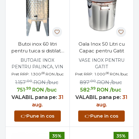
Butoi inox 60 litri
Oala Inox 50 Litri cu
pentru tuica si distilate
Capac pentru Gatit
cu dop filetat
BUTOAIE INOX
VASE INOX PENTRU
PENTRU PALINCA, VIN
GATIT
,00
,00
Pret RRP:
1.300
RON
/buc
Pret RRP:
1.000
RON
/buc
,00
,00
1.157
RON
/buc
897
RON
/buc
,99
,99
751
RON
/buc
582
RON
/buc
VALABIL pana pe:
31
VALABIL pana pe:
31
aug.
aug.
👉
Pune in cos
👉
Pune in cos
35%
35%