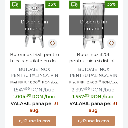
35%
35%
Disponibil in
Disponibil in
curand !
curand !
Butoi inox 145L pentru
Butoi inox 320L
tuica si distilate cu dop
pentru tuica si distilate
filetat
cu dop filetat
BUTOAIE INOX
BUTOAIE INOX
PENTRU PALINCA, VIN
PENTRU PALINCA, VIN
,00
,00
Pret RRP:
1.800
RON
/buc
Pret RRP:
2.400
RON
/buc
,00
,00
1.547
RON
/buc
2.397
RON
/buc
,99
,99
1.004
RON
/buc
1.557
RON
/buc
VALABIL pana pe:
31
VALABIL pana pe:
31
aug.
aug.
👉
Pune in cos
👉
Pune in cos