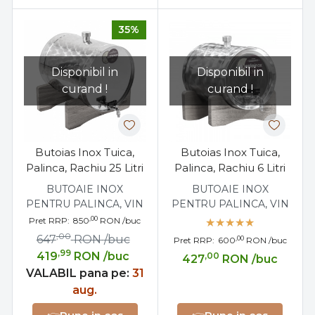
35%
Disponibil in
Disponibil in
curand !
curand !
Butoias Inox Tuica,
Butoias Inox Tuica,
Palinca, Rachiu 25 Litri
Palinca, Rachiu 6 Litri
BUTOAIE INOX
BUTOAIE INOX
PENTRU PALINCA, VIN
PENTRU PALINCA, VIN
,00
Pret RRP:
850
RON
/buc
,00
647
RON
/buc
,00
Pret RRP:
600
RON
/buc
,99
419
RON
/buc
,00
427
RON
/buc
VALABIL pana pe:
31
aug.