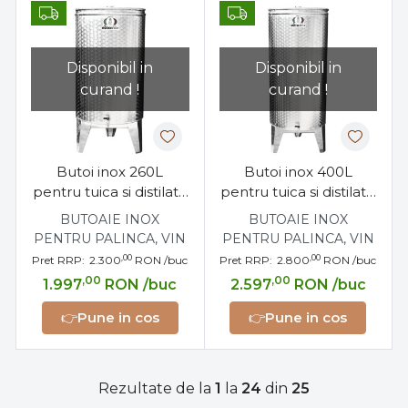
Disponibil in
Disponibil in
curand !
curand !
Butoi inox 260L
Butoi inox 400L
pentru tuica si distilate
pentru tuica si distilate
cu dop filetat
cu dop filetat
BUTOAIE INOX
BUTOAIE INOX
PENTRU PALINCA, VIN
PENTRU PALINCA, VIN
,00
,00
Pret RRP:
2.300
RON
/buc
Pret RRP:
2.800
RON
/buc
,00
,00
1.997
RON
/buc
2.597
RON
/buc
👉
Pune in cos
👉
Pune in cos
Rezultate de la
1
la
24
din
25