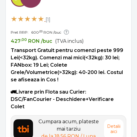
[1]
,00
Pret RRP:
600
RON
/buc
,00
427
RON
/buc
(TVA inclus)
Transport Gratuit pentru comenzi peste 999
Lei(<32kg). Comenzi mai mici(<32kg): 30 lei;
FANbox: 19 Lei; Colete
Grele/Volumetrice(>32kg): 40-200 lei. Costul
se afiseaza in Cos !
🚛Livrare prin Flota sau Curier:
DSC/FanCourier - Deschidere+Verificare
Colet
Cumpara acum, plateste
Detalii
mai tarziu
aici
de la
18,56 RON
/ Luna