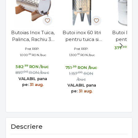
Butoias Inox Tuica,
Butoi inox 60 litri
Butoi Inox 3
Palinca, Rachiu 35
pentru tuica si
pentru Tu
Litri
distilate cu dop
Palinca, U
,00
377
RON
Pret RRP:
Pret RRP:
filetat
Lapte, se
,00
,00
1.000
RON
/buc
1.300
RON
/buc
Robinet si 
,99
582
RON
/buc
,99
751
RON
/buc
,00
897
RON
/buc
,00
1.157
RON
VALABIL pana
/buc
pe:
31 aug.
VALABIL pana
pe:
31 aug.
Descriere