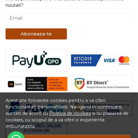
noutati?
Email
Aboneaza-te
Acest site foloseste cookies pentru a va oferi
functionalitati personalizate. Navigand in continuare,
sunteti de acord cu
Politica de cookies
si cu plasarea de
cookies, cu scopul de a va oferi o experienta
imbunatatita.