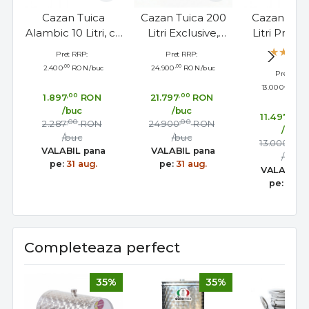
Cazan Tuica
Cazan Tuica 200
Cazan Tuic
Alambic 10 Litri, cu
Litri Exclusive,
Litri Profes
Termometru
Cupru 5mm,
Stabil 
Pret RRP:
Pret RRP:
Inclus
Amestecator
Amesteca
,00
,00
2.400
RON
/buc
24.900
RON
/buc
Pret RRP:
Electric
,00
13.000
RON
Motoreductor
,00
,00
1.897
RON
21.797
RON
/buc
/buc
,00
11.497
,00
,00
2.287
RON
24.900
RON
/buc
/buc
/buc
,00
13.000
VALABIL pana
VALABIL pana
/buc
pe:
31 aug.
pe:
31 aug.
VALABIL 
pe:
31 au
Completeaza perfect
35%
35%