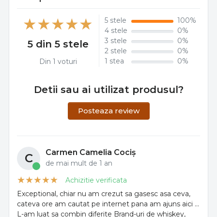
5 stele
100%
4 stele
0%
3 stele
0%
5 din 5 stele
2 stele
0%
1 stea
0%
Din 1 voturi
Detii sau ai utilizat produsul?
Posteaza review
Carmen Camelia Cociș
C
de mai mult de 1 an
Achizitie verificata
Exceptional, chiar nu am crezut sa gasesc asa ceva,
cateva ore am cautat pe internet pana am ajuns aici ...
L-am luat sa combin diferite Brand-uri de whiskey,