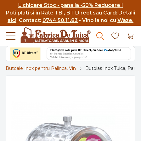
Lichidare Stoc - pana la -50% Reducere !
Poti p
lati si in Rate TBI, BT Direct sau Card:
Detalii
aici
.
Contact:
0744.50.11.83
- Vino la noi cu
Waze.
Butoaie Inox pentru Palinca, Vin
Butoias Inox Tuica, Palinca