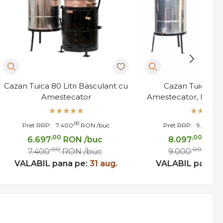
Cazan Tuica 80 Litri Basculant cu
Cazan Tuica 100 
Amestecator
Amestecator, Evacu
Robinet
,00
,00
Pret RRP:
7.400
RON
/buc
Pret RRP:
9.000
,00
,00
6.697
RON
/buc
8.097
RO
,00
,00
7.400
RON
/buc
9.000
RO
VALABIL pana pe:
31 aug.
VALABIL pana p