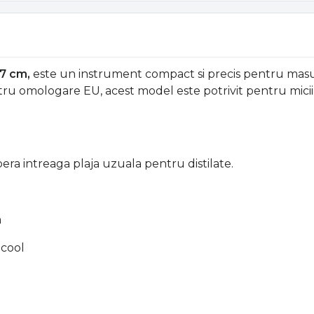
17 cm,
este un instrument compact si precis pentru masurare
entru omologare EU, acest model este potrivit pentru micii
ra intreaga plaja uzuala pentru distilate.
a
lcool