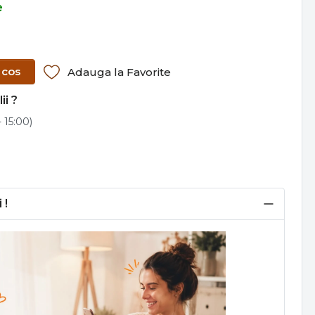
e
 cos
Adauga la Favorite
ii ?
 15:00)
 !