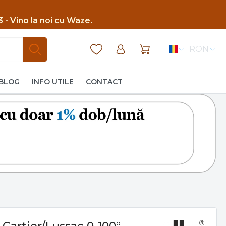
3
- Vino la noi cu
Waze.
RON
BLOG
INFO UTILE
CONTACT