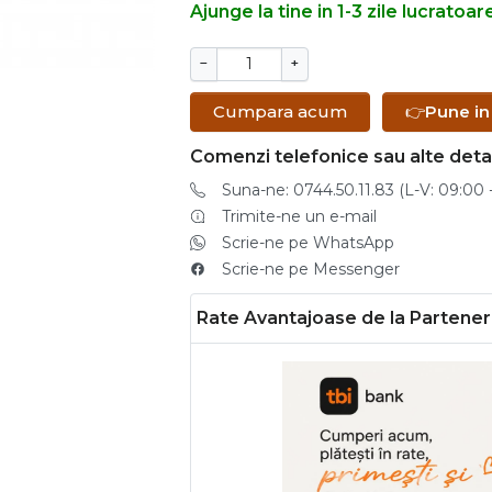
Ajunge la tine in 1-3 zile lucratoar
−
+
Cumpara acum
👉
Pune in
Comenzi telefonice sau alte detal
Suna-ne: 0744.50.11.83 (L-V: 09:00 -
Trimite-ne un e-mail
Scrie-ne pe WhatsApp
Scrie-ne pe Messenger
Rate Avantajoase de la Parteneri