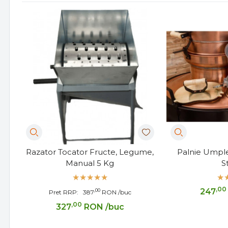
Razator Tocator Fructe, Legume,
Palnie Umpl
Manual 5 Kg
S
,00
247
,00
Pret RRP:
387
RON
/buc
,00
327
RON
/buc