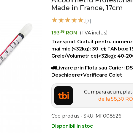
Alcoolmetru Profesional 
Made in France, 17cm
[7]
,18
193
RON
(TVA inclus)
Transport Gratuit pentru comenz
mai mici(<32kg): 30 lei; FANbox: 1
Grele/Volumetrice(>32kg): 40-200 
🚛Livrare prin Flota sau Curier: D
Deschidere+Verificare Colet
Cumpara acum, plate
de la
58,30 R
Cod produs - SKU
MF008526
Disponibil in stoc