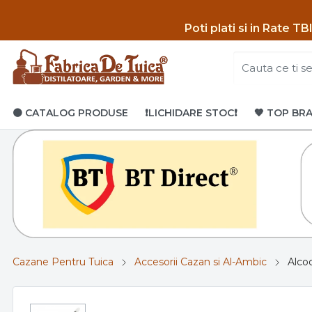
Poti p
lati si in Rate T
🟤 CATALOG PRODUSE
❗LICHIDARE STOC❗
🤎 TOP BR
Cazane Pentru Tuica
Accesorii Cazan si Al-Ambic
Alco