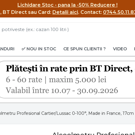
Lichidare Stoc - pana la -50% Reducere !
BI, BT Direct sau Card:
Detalii aici
.
Contact:
0744.50.11.8
ANDURI
✅ NOU IN STOC
CE SPUN CLIENTII ?
VIDEO
olmetru Profesional Cartier/Lussac 0-100°, Made in France, 17cm