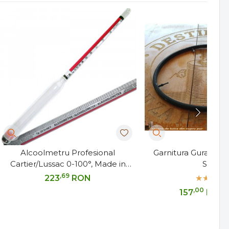
Alcoolmetru Profesional
Garnitura Gura Um
Cartier/Lussac 0-100°, Made in
Stabil
France, 29cm
,69
223
RON
,00
157
RON