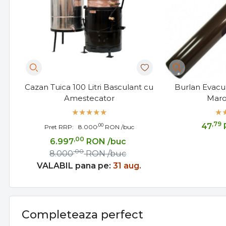
Cazan Tuica 100 Litri Basculant cu
Burlan Evacu
Amestecator
Mar
,79
47
,00
Pret RRP:
8.000
RON
/buc
,00
6.997
RON
/buc
,00
8.000
RON
/buc
VALABIL pana pe:
31 aug.
Completeaza perfect