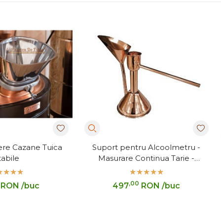
ere Cazane Tuica
Suport pentru Alcoolmetru -
tabile
Masurare Continua Tarie -
Universal
,00
RON
/buc
497
RON
/buc