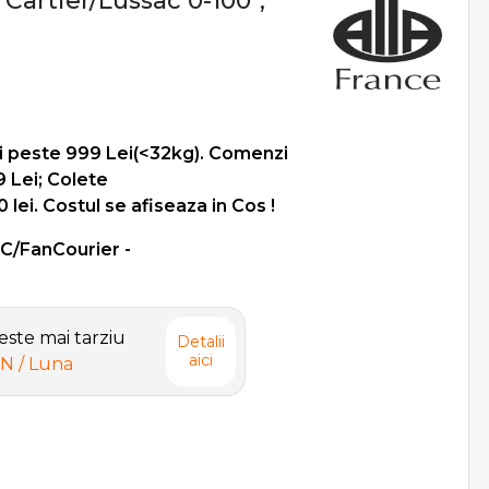
Cartier/Lussac 0-100°,
i peste 999 Lei(<32kg). Comenzi
9 Lei; Colete
lei. Costul se afiseaza in Cos !
SC/FanCourier -
ste mai tarziu
Detalii
aici
ON
/ Luna