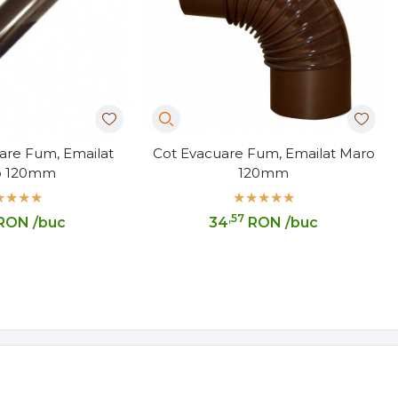
are Fum, Emailat
Cot Evacuare Fum, Emailat Maro
o 120mm
120mm
,57
RON
/buc
34
RON
/buc