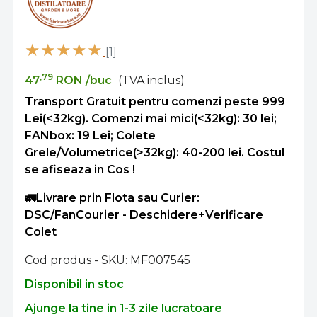
[1]
,79
47
RON
/buc
(TVA inclus)
Transport Gratuit pentru comenzi peste 999
Lei(<32kg). Comenzi mai mici(<32kg): 30 lei;
FANbox: 19 Lei; Colete
Grele/Volumetrice(>32kg): 40-200 lei. Costul
se afiseaza in Cos !
🚛Livrare prin Flota sau Curier:
DSC/FanCourier - Deschidere+Verificare
Colet
Cod produs - SKU
MF007545
Disponibil in stoc
Ajunge la tine in 1-3 zile lucratoare