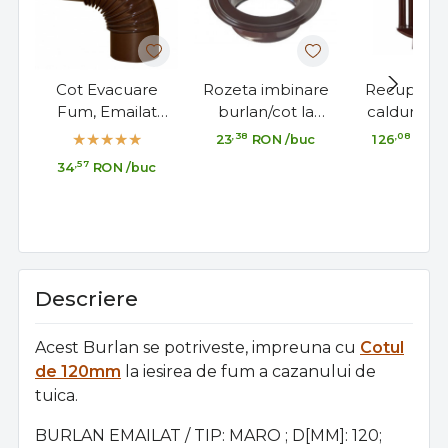
Cot Evacuare
Rozeta imbinare
Recuperat
Fum, Emailat
burlan/cot la
caldura em
Maro 120mm
perete
maro 120
,38
,08
23
RON
/buc
126
RON
120x500x
,57
34
RON
/buc
pentru so
semin
Descriere
Acest Burlan se potriveste, impreuna cu
Cotul
de 120mm
la iesirea de fum a cazanului de
tuica.
BURLAN EMAILAT / TIP: MARO ; D[MM]: 120;