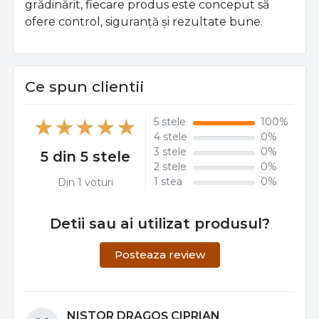
grădinărit, fiecare produs este conceput să
ofere control, siguranță și rezultate bune.
Ce spun clientii
5 stele
100%
4 stele
0%
3 stele
0%
5 din 5 stele
2 stele
0%
1 stea
0%
Din 1 voturi
Detii sau ai utilizat produsul?
Posteaza review
NISTOR DRAGOȘ CIPRIAN