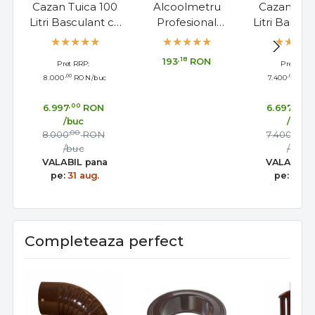
Cazan Tuica 100
Alcoolmetru
Cazan Tui
Litri Basculant cu
Profesional
Litri Bascul
Amestecator
Cartier/Lussac 0-
Amesteca
100°, Made in
,18
193
RON
Pret RRP:
Pret RRP:
France, 17cm
,00
,00
8.000
RON
/buc
7.400
RON
,00
,00
6.997
RON
6.697
R
/buc
/buc
,00
,00
8.000
RON
7.400
R
/buc
/buc
VALABIL pana
VALABIL 
pe:
31 aug.
pe:
31 au
Completeaza perfect