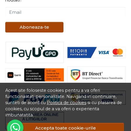
noutati?
Email
Aboneaza-te
Acest site foloseste cookies pentru a va oferi
functionalitati personalizate. Navigand in continuare,
sunteti de acord cu
Politica de cookies
si cu plasarea de
cookies, cu scopul de a va oferi o experienta
imbunatatita.
Accepta toate cookie-urile