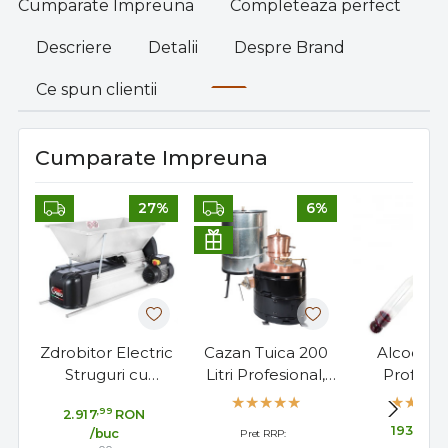
Cumparate Impreuna
Completeaza perfect
Descriere
Detalii
Despre Brand
Ce spun clientii
Cumparate Impreuna
27%
6%
Zdrobitor Electric
Cazan Tuica 200
Alcoolme
Struguri cu
Litri Profesional,
Profesio
Desciorchinator 1
Stabil cu
Cartier/Lus
,99
2.917
RON
CP, 1500 kg/h
Amestecator
100°, Mad
,18
193
R
/buc
Pret RRP:
France, 