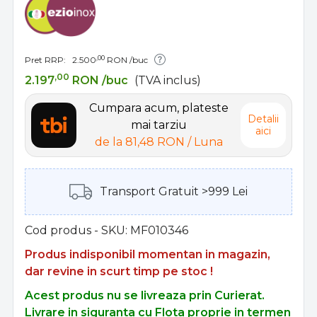
,00
Pret RRP:
2.500
RON
/buc
,00
2.197
RON
/buc
(TVA inclus)
Cumpara acum, plateste
Detalii
mai tarziu
aici
de la
81,48 RON
/ Luna
Transport Gratuit >999 Lei
Cod produs - SKU
MF010346
Produs indisponibil momentan in magazin,
dar revine in scurt timp pe stoc !
Acest produs nu se livreaza prin Curierat.
Livrare in siguranta cu Flota proprie in termen