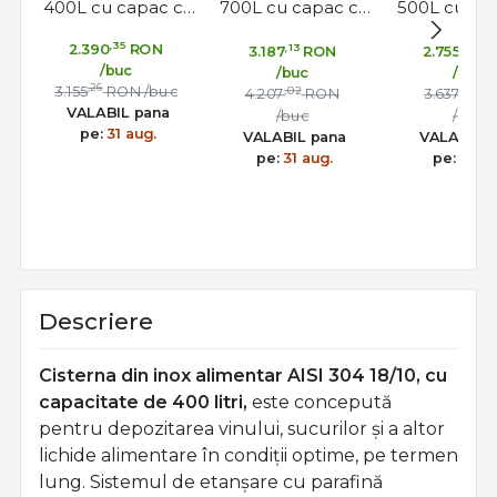
400L cu capac cu
700L cu capac cu
500L cu ca
etansare
etansare
etansa
,35
2.390
RON
,13
,54
3.187
RON
2.755
R
gonflabila – AISI
gonflabila – AISI
gonflabila 
/buc
/buc
/buc
304, fund plan -
304, fund plan -
304, fund p
,26
3.155
RON
/buc
,02
,32
4.207
RON
3.637
R
Toscana Inox
Toscana Inox
Toscana 
VALABIL pana
/buc
/buc
pe:
31 aug.
VALABIL pana
VALABIL 
pe:
31 aug.
pe:
31 au
Descriere
Cisterna din inox alimentar AISI 304 18/10, cu
capacitate de 400 litri,
este concepută
pentru depozitarea vinului, sucurilor și a altor
lichide alimentare în condiții optime, pe termen
lung. Sistemul de etanșare cu parafină