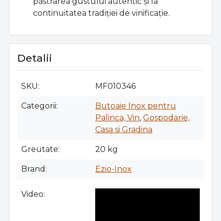
păstrarea gustului autentic și la
continuitatea tradiției de vinificație.
Detalii
SKU
MF010346
Categorii
Butoaie Inox pentru
Palinca, Vin
,
Gospodarie,
Casa si Gradina
Greutate
20 kg
Brand
Ezio-Inox
Video