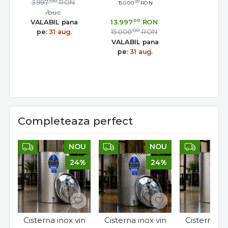
,00
3.997
RON
,00
15.000
RON
/buc
,00
VALABIL pana
13.997
RON
,00
pe:
31 aug.
15.000
RON
VALABIL pana
pe:
31 aug.
Completeaza perfect
NOU
NOU
24%
24%
Cisterna inox vin
Cisterna inox vin
Cisterna in