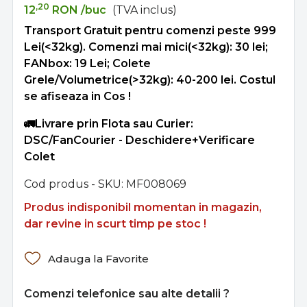
,20
12
RON
/buc
(TVA inclus)
Transport Gratuit pentru comenzi peste 999
Lei(<32kg). Comenzi mai mici(<32kg): 30 lei;
FANbox: 19 Lei; Colete
Grele/Volumetrice(>32kg): 40-200 lei. Costul
se afiseaza in Cos !
🚛Livrare prin Flota sau Curier:
DSC/FanCourier - Deschidere+Verificare
Colet
Cod produs - SKU
MF008069
Produs indisponibil momentan in magazin,
dar revine in scurt timp pe stoc !
Adauga la Favorite
Comenzi telefonice sau alte detalii ?