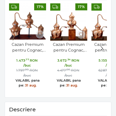
17%
17%
Cazan Premium
Cazan Premium
Cazan Pr
pentru Cognac,
pentru Cognac,
pentru Co
Alambic Charental
Alambic Charental
Alambic Cha
,77
,34
,80
1.473
RON
3.672
RON
5.155
R
2 Litri, Distilare
20 Litri, Distilare
40 Litri, Dis
/buc
/buc
/buc
Continua
Continua
Contin
,00
,00
,00
1.797
RON
4.477
RON
6.287
R
/buc
/buc
/buc
VALABIL pana
VALABIL pana
VALABIL 
pe:
31 aug.
pe:
31 aug.
pe:
31 au
Descriere