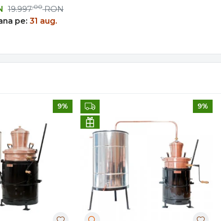
,00
N
19.997
RON
ana pe:
31 aug.
9%
9%