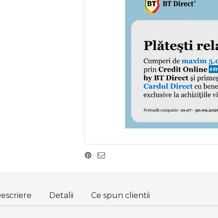
escriere
Detalii
Ce spun clientii