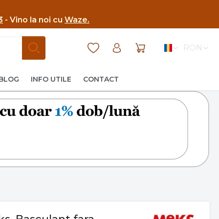
3
- Vino la noi cu
Waze.
RON
BLOG
INFO UTILE
CONTACT