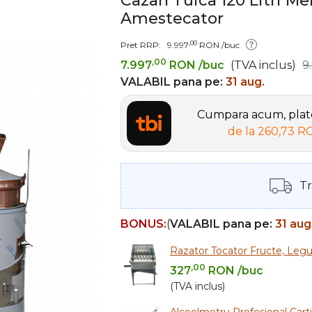
Cazan Tuica 120 Litri Me
Amestecator
,00
Pret RRP:
9.997
RON
/buc
,00
7.997
RON
/buc
(TVA inclus)
9
VALABIL pana pe:
31 aug.
Cumpara acum, plate
de la
260,73 R
Tr
BONUS:
(
VALABIL pana pe:
31 aug
Razator Tocator Fructe, Leg
,00
327
RON
/buc
(TVA inclus)
Alcoolmetru Profesional Cart