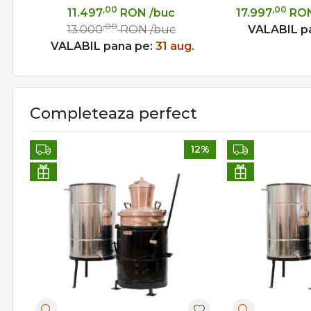
,00
,00
11.497
RON
/buc
17.997
RO
,00
13.000
RON
/buc
VALABIL p
VALABIL pana pe:
31 aug.
Completeaza perfect
12%