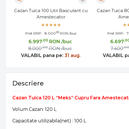
Cazan Tuica 100 Litri Basculant cu
Cazan Tuica 80
Amestecator
Ames
,00
Pret RRP:
8.000
RON
/buc
Pret RRP:
7
,00
,0
6.997
RON
/buc
6.697
,00
,0
8.000
RON
/buc
7.400
VALABIL pana pe:
31 aug.
VALABIL p
Descriere
Cazan Tuica 120 L “Meks” Cupru Fara Amestecat
Volum Cazan: 120 L
Capacitate utilizabila(net) : 100 L