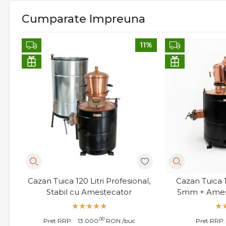
Cumparate Impreuna
11%
Cazan Tuica 120 Litri Profesional,
Cazan Tuica 1
Stabil cu Amestecator
5mm + Amest
,00
Pret RRP:
13.000
RON
/buc
Pret RRP: