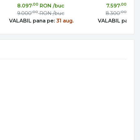
,00
,00
8.097
RON
/buc
7.597
RON
,00
,00
9.000
RON
/buc
8.300
RO
VALABIL pana pe:
31 aug.
VALABIL pana p