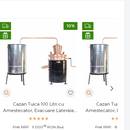
10%
Cazan Tuica 100 Litri cu
Cazan Tuica 80 
Amestecator, Evacuare Laterala
Amestecator, Evacu
Robinet
Robinet
,00
,00
Pret RRP:
9.000
RON
/buc
Pret RRP:
8.300