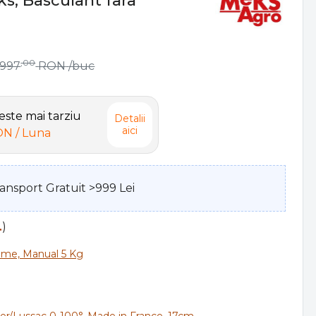
ks, Basculant fara
,00
.997
RON
/buc
ste mai tarziu
Detalii
aici
ON
/ Luna
ansport Gratuit >999 Lei
.
)
ume, Manual 5 Kg
ier/Lussac 0-100°, Made in France, 17cm