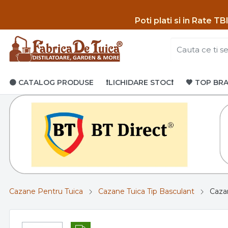
Poti p
lati si in Rate T
🟤 CATALOG PRODUSE
❗LICHIDARE STOC❗
🤎 TOP BR
Cazane Pentru Tuica
Cazane Tuica Tip Basculant
Cazan