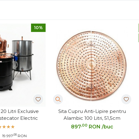
10%
20 Litri Exclusive
Sita Cupru Anti-Lipire pentru
ecator Electric
Alambic 100 Litri, 51,5cm
,00
897
RON
/buc
,00
19.997
RON