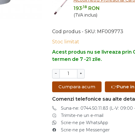
,18
193
RON
(TVA inclus)
Cod produs - SKU
MF009773
Stoc limitat
Acest produs nu se livreaza prin C
termen de 7 -21 zile.
−
+
Cumpara acum
👉
Pune in
Comenzi telefonice sau alte detal
Suna-ne: 0744.50.11.83 (L-V: 09:00 -
Trimite-ne un e-mail
Scrie-ne pe WhatsApp
Scrie-ne pe Messenger