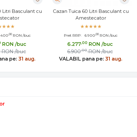
 Litri Basculant cu
Cazan Tuica 60 Litri Basculant cu
tecator
Amestecator
,00
,00
.400
RON
/buc
Pret RRP:
6.900
RON
/buc
0
,00
RON
/buc
6.277
RON
/buc
0
,00
RON
/buc
6.900
RON
/buc
ana pe:
31 aug.
VALABIL pana pe:
31 aug.
or