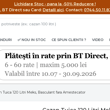
Lichidare Stoc - pana la -50% Reducere !
BI, BT Direct sau Card:
Detalii aici
.
Contact:
0744.50.11.8
ANDURI
✅ NOU IN STOC
CE SPUN CLIENTII ?
VIDEO
 Tuica 120 Litri Meks, Basculant fara Amestecator