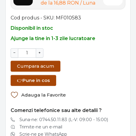
de la
16,88 RON
/ Luna
Cod produs - SKU
MF010583
Disponibil in stoc
Ajunge la tine in 1-3 zile lucratoare
−
+
Cumpara acum
👉
Pune in cos
Adauga la Favorite
Comenzi telefonice sau alte detalii ?
Suna-ne: 0744.50.11.83 (L-V: 09:00 - 15:00)
Trimite-ne un e-mail
Scrie-ne pe WhatsApp