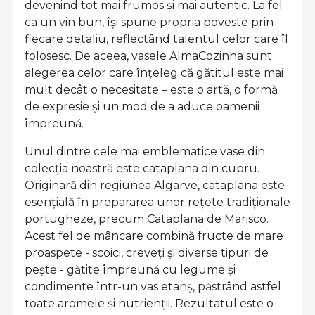
devenind tot mai frumos și mai autentic. La fel
ca un vin bun, își spune propria poveste prin
fiecare detaliu, reflectând talentul celor care îl
folosesc. De aceea, vasele AlmaCozinha sunt
alegerea celor care înțeleg că gătitul este mai
mult decât o necesitate – este o artă, o formă
de expresie și un mod de a aduce oamenii
împreună.
Unul dintre cele mai emblematice vase din
colecția noastră este cataplana din cupru.
Originară din regiunea Algarve, cataplana este
esențială în prepararea unor rețete tradiționale
portugheze, precum Cataplana de Marisco.
Acest fel de mâncare combină fructe de mare
proaspete - scoici, creveți și diverse tipuri de
pește - gătite împreună cu legume și
condimente într-un vas etanș, păstrând astfel
toate aromele și nutrienții. Rezultatul este o