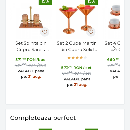
15%
15%
Set Solnita din
Set 2 Cupe Martini
Set 4 Cesti
Cupru Sare si
din Cupru Solid
din Cupru
Piper cu Suport,
pentru Cocktailuri
Portelan 
,45
,95
371
RON
/buc
660
RON
Lucrat Manual in
si Sampanie
,00
,59
437
RON
/buc
777
RON
,74
573
RON
/ set
Grecia
VALABIL pana
VALABIL 
,99
674
RON
/ set
pe:
31 aug.
pe:
31 au
VALABIL pana
pe:
31 aug.
Completeaza perfect