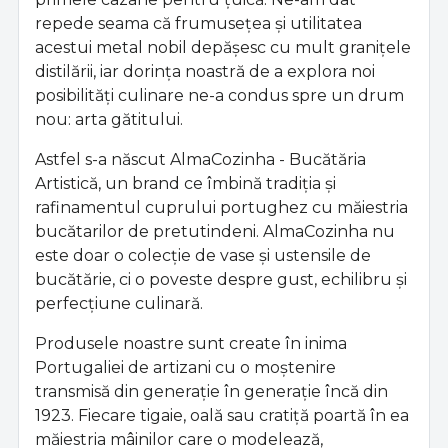
repede seama că frumusețea și utilitatea
acestui metal nobil depășesc cu mult granițele
distilării, iar dorința noastră de a explora noi
posibilități culinare ne-a condus spre un drum
nou: arta gătitului.
Astfel s-a născut AlmaCozinha - Bucătăria
Artistică, un brand ce îmbină tradiția și
rafinamentul cuprului portughez cu măiestria
bucătarilor de pretutindeni. AlmaCozinha nu
este doar o colecție de vase și ustensile de
bucătărie, ci o poveste despre gust, echilibru și
perfecțiune culinară.
Produsele noastre sunt create în inima
Portugaliei de artizani cu o moștenire
transmisă din generație în generație încă din
1923. Fiecare tigaie, oală sau cratiță poartă în ea
măiestria mâinilor care o modelează,