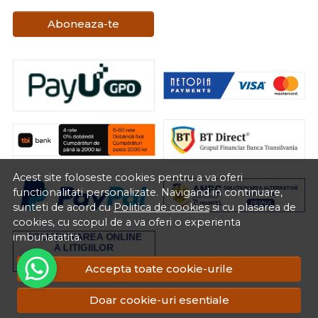
Aboneaza-te
Acest site foloseste cookies pentru a va oferi
functionalitati personalizate. Navigand in continuare,
sunteti de acord cu
Politica de cookies
si cu plasarea de
cookies, cu scopul de a va oferi o experienta
imbunatatita.
Accepta toate cookie-urile
RON
Doar cookie-uri esentiale