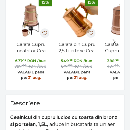
15%
15%
Carafa Cupru
Carafa din Cupru
Carafa 1,5 Li
Incalzitor Ceai
2,5 Litri Ibric Ceai
Cupru cu C
Cafea Vin Fiert 2,5
Cafea Vin Tuica
Ibric Ceai 
,45
,95
,45
677
RON
/buc
549
RON
/buc
388
RON
L cu Capac Suport
Fiarta cu Capac
Vin Tuica F
,00
,00
,00
797
RON
/buc
647
RON
/buc
457
RON
si Robinet
VALABIL pana
VALABIL pana
VALABIL 
pe:
31 aug.
pe:
31 aug.
pe:
31 au
Descriere
Ceainicul din cupru lucios cu toarta din bronz
si portelan, 1,5L,
aduce in bucataria ta un aer