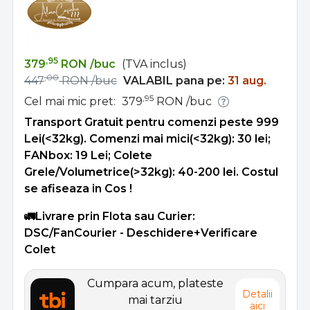
,95
379
RON
/buc
(TVA inclus)
,00
447
RON
/buc
VALABIL pana pe:
31 aug.
,95
Cel mai mic pret:
379
RON
/buc
Transport Gratuit pentru comenzi peste 999
Lei(<32kg). Comenzi mai mici(<32kg): 30 lei;
FANbox: 19 Lei; Colete
Grele/Volumetrice(>32kg): 40-200 lei. Costul
se afiseaza in Cos !
🚛Livrare prin Flota sau Curier:
DSC/FanCourier - Deschidere+Verificare
Colet
Cumpara acum, plateste
Detalii
mai tarziu
aici