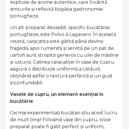
explozie de arome autentice, care încântă
simțurile și reflectă bogăția gastronomiei
portugheze.
Un alt preparat deosebit, specific bucătăriei
portugheze, este Polvo à Lagareiro. În această
rețetă, caracatița este gătită până devine
fragedă, apoi rumenită și servită pe un pat de
cartofi aurii, stropită generos cu ulei de măsline
și usturoi. Gătirea caracatiței în vase de cupru
asigură o distribuție uniformă a căldurii,
obținând astfel o textură perfectă și un gust
inconfundabil.
Vasele de cupru, un element esențial în
bucătărie
Cei mai experimentați bucătari știu acest lucru
de mult timp! Folosind vase din cupru, orice
preparat poate fi gătit perfect și uniform,