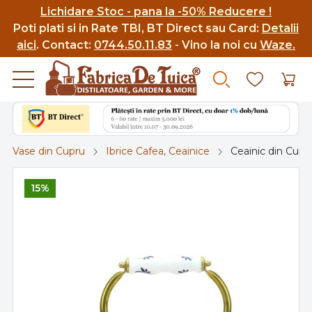
Lichidare Stoc - pana la -50% Reducere !
Poti p
lati si in Rate TBI, BT Direct sau Card:
Detalii
aici
.
Contact:
0744.50.11.83
- Vino la noi cu
Waze.
Vase din Cupru
Ibrice Cafea, Ceainice
Ceainic din Cupru
15%