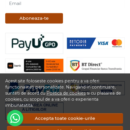
Email
Aboneaza-te
Acest site foloseste cookies pentru a va oferi
functionalitati personalizate. Navigand in continuare,
sunteti de acord cu
Politica de cookies
si cu plasarea de
cookies, cu scopul de a va oferi o experienta
imbunatatita.
Accepta toate cookie-urile
RON