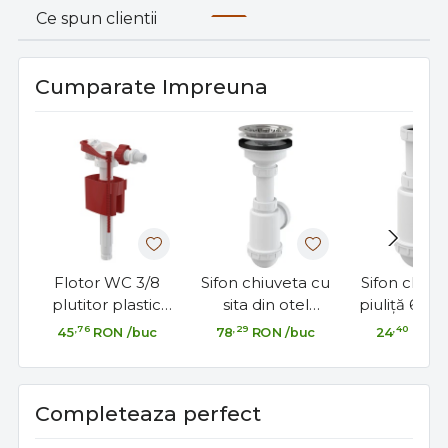
Ce spun clientii
Cumparate Impreuna
Flotor WC 3/8
Sifon chiuveta cu
Sifon chiuv
plutitor plastic
sita din otel
piuliţă 6/4”
alimentare laterală
inoxidabil DN115-
DN50/40 S
,76
,29
,40
45
RON
/buc
78
RON
/buc
24
RON
rezervor WC
DN50/40
chiuvetă cu 
6/4”
Completeaza perfect