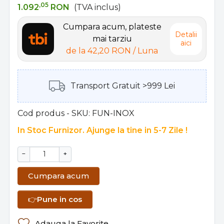
,05
1.092
RON
(TVA inclus)
Cumpara acum, plateste
Detalii
mai tarziu
aici
de la
42,20 RON
/ Luna
Transport Gratuit >999 Lei
Cod produs - SKU
FUN-INOX
In Stoc Furnizor. Ajunge la tine in 5-7 Zile !
−
+
Cumpara acum
👉
Pune in cos
Adauga la Favorite