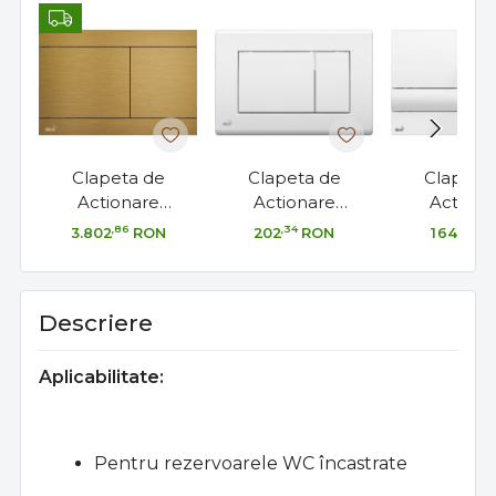
Clapeta de
Clapeta de
Clapeta
Actionare
Actionare
Actiona
Alcaplast
Alcaplast M27x
Alcaplast 
,86
,34
,72
3.802
RON
202
RON
164
R
INDIVIDUAL,
FLAT-FUN-X-X
Descriere
Aplicabilitate:
Pentru rezervoarele WC încastrate