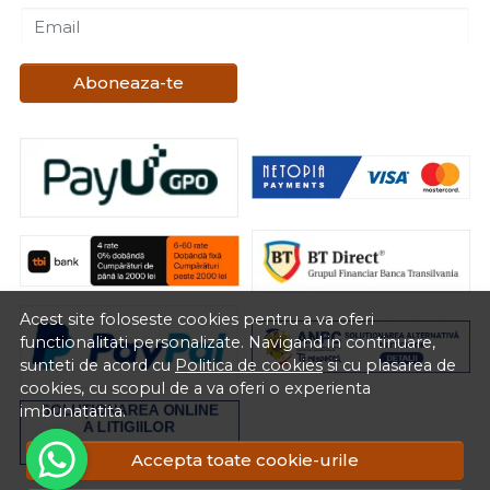
Email
Aboneaza-te
Acest site foloseste cookies pentru a va oferi
functionalitati personalizate. Navigand in continuare,
sunteti de acord cu
Politica de cookies
si cu plasarea de
cookies, cu scopul de a va oferi o experienta
imbunatatita.
Accepta toate cookie-urile