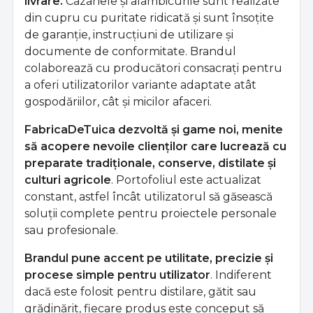
livrare.
Cazanele și alambicurile sunt realizate
din cupru cu puritate ridicată și sunt însoțite
de garanție, instrucțiuni de utilizare și
documente de conformitate. Brandul
colaborează cu producători consacrați pentru
a oferi utilizatorilor variante adaptate atât
gospodăriilor, cât și micilor afaceri.
FabricaDeTuica dezvoltă și game noi, menite
să acopere nevoile clienților care lucrează cu
preparate tradiționale, conserve, distilate și
culturi agricole
. Portofoliul este actualizat
constant, astfel încât utilizatorul să găsească
soluții complete pentru proiectele personale
sau profesionale.
Brandul pune accent pe utilitate, precizie și
procese simple pentru utilizator
. Indiferent
dacă este folosit pentru distilare, gătit sau
grădinărit, fiecare produs este conceput să