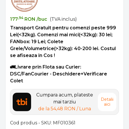
,94
177
RON
/buc
(TVA inclus)
Transport Gratuit pentru comenzi peste 999
Lei(<32kg). Comenzi mai mici(<32kg): 30 lei;
FANbox: 19 Lei; Colete
Grele/Volumetrice(>32kg): 40-200 lei. Costul
se afiseaza in Cos !
🚛Livrare prin Flota sau Curier:
DSC/FanCourier - Deschidere+Verificare
Colet
Cumpara acum, plateste
Detalii
mai tarziu
aici
de la
54,48 RON
/ Luna
Cod produs - SKU
MF010361