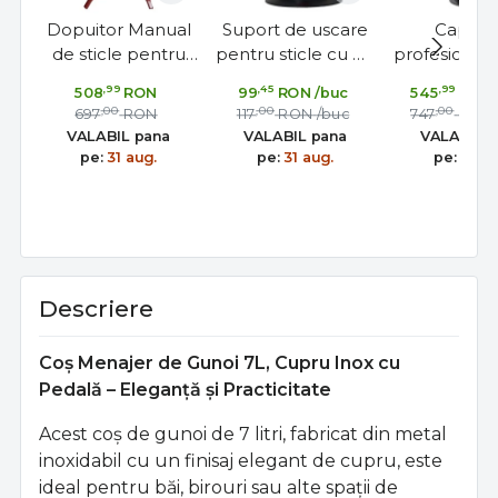
Dopuitor Manual
Suport de uscare
Capsat
de sticle pentru
pentru sticle cu 80
profesional
dopuri din pluta,
de locuri
capace 
,99
,45
,99
508
RON
99
RON
/buc
545
RON
ideal pentru vin,
coroana, i
,00
,00
,00
697
RON
117
RON
/buc
747
RON
distilate
pentru bere
VALABIL pana
VALABIL pana
VALABIL 
apa, suc
pe:
31 aug.
pe:
31 aug.
pe:
31 au
Descriere
Coș Menajer de Gunoi 7L, Cupru Inox cu
Pedală – Eleganță și Practicitate
Acest coș de gunoi de 7 litri, fabricat din metal
inoxidabil cu un finisaj elegant de cupru, este
ideal pentru băi, birouri sau alte spații de