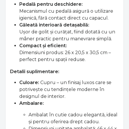
Pedală pentru deschidere:
Mecanismul cu pedală asigură o utilizare
igienică, fără contact direct cu capacul.
Găleată interioară detașabilă:
Ușor de golit și curățat, fiind dotată cu un
mâner practic pentru manevrare simplă.
Compact și eficient:
Dimensiuni produs: 26 x 20,5 x 30,5 cm –
perfect pentru spații reduse.
Detalii suplimentare:
Culoare:
Cupru – un finisaj luxos care se
potrivește cu tendințele moderne în
designul de interior.
Ambalare:
Ambalat în cutie cadou elegantă, ideal
și pentru oferirea drept cadou.
Dimensiuni unitate ambalată: 46 x 44 x