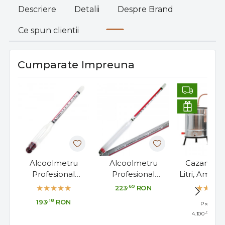
Descriere
Detalii
Despre Brand
Ce spun clientii
Cumparate Impreuna
Alcoolmetru
Alcoolmetru
Cazan Tui
Profesional
Profesional
Litri, Amest
Cartier/Lussac 0-
Cartier/Lussac 0-
Focar pe
,69
223
RON
100°, Made in
100°, Made in
Arzator 
,18
193
RON
Pret RRP:
France, 17cm
France, 29cm
,00
4.100
RON