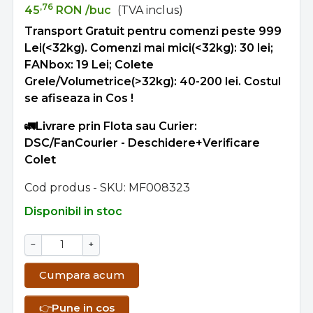
,76
45
RON
/buc
(TVA inclus)
Transport Gratuit pentru comenzi peste 999
Lei(<32kg). Comenzi mai mici(<32kg): 30 lei;
FANbox: 19 Lei; Colete
Grele/Volumetrice(>32kg): 40-200 lei. Costul
se afiseaza in Cos !
🚛Livrare prin Flota sau Curier:
DSC/FanCourier - Deschidere+Verificare
Colet
Cod produs - SKU
MF008323
Disponibil in stoc
−
+
Cumpara acum
👉
Pune in cos