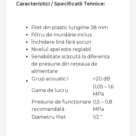
Caracteristici /
Specificatii Tehnice:
Filet din plastic lungime 38 mm
Filtru de murdărie inclus
Închidere lină fără șocuri
Nivelul apei este reglabil
Sensibilitate scăzută la diferența
de presiune din rețeaua de
alimentare
Grup acoustic I
<20 dB
0,05 – 1,6
Gama de lucru
MPa
Presiune de funcționare
0,5 – 0,8
recomandată
MPa
Diametru filet
1/2 "