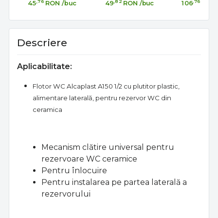
alimentare laterală
alimentare
Alcaplas
,76
,82
,76
45
RON
/buc
49
RON
/buc
106
RON
rezervor WC
verticala, A18 3/8
buton du
actionare,
Descriere
Aplicabilitate:
Flotor WC Alcaplast A150 1/2 cu plutitor plastic,
alimentare laterală, pentru rezervor WC din
ceramica
Mecanism clătire universal pentru
rezervoare WC ceramice
Pentru înlocuire
Pentru instalarea pe partea laterală a
rezervorului