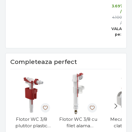
,00
3.697
R
/buc
,00
4.100
R
/buc
VALABIL 
pe:
31 au
Completeaza perfect
Flotor WC 3/8
Flotor WC 3/8 cu
Mecanis
plutitor plastic
filet alama
clatire