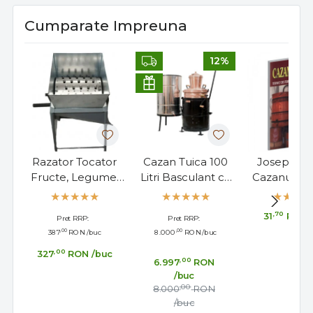
Cumparate Impreuna
12%
Razator Tocator
Cazan Tuica 100
Joseph Pis
Fructe, Legume,
Litri Basculant cu
Cazanul de 
Manual 5 Kg
Amestecator
Tehnici
fermenta
,70
31
RON
Pret RRP:
Pret RRP:
tehnici de di
,00
,00
387
RON
/buc
8.000
RON
/buc
,00
327
RON
/buc
,00
6.997
RON
/buc
,00
8.000
RON
/buc