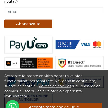
noutati?
Email
Aboneaza-te
Acest site foloseste cookies pentru a va oferi
functionalitati personalizate. Navigand in continuare,
sunteti de acord cu
Politica de cookies
si cu plasarea de
cookies, cu scopul de a va oferi o experienta
imbunatatita.
Accepta toate cookie-urile