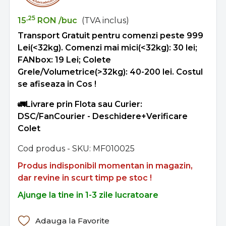
,25
15
RON
/buc
(TVA inclus)
Transport Gratuit pentru comenzi peste 999
Lei(<32kg). Comenzi mai mici(<32kg): 30 lei;
FANbox: 19 Lei; Colete
Grele/Volumetrice(>32kg): 40-200 lei. Costul
se afiseaza in Cos !
🚛Livrare prin Flota sau Curier:
DSC/FanCourier - Deschidere+Verificare
Colet
Cod produs - SKU
MF010025
Produs indisponibil momentan in magazin,
dar revine in scurt timp pe stoc !
Ajunge la tine in 1-3 zile lucratoare
Adauga la Favorite