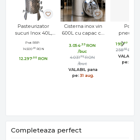
Pasteurizator
Cisterna inox vin
Pomp
sucuri Inox 40L,
600L cu capac cu
pneumat
bain-marie cu
etansare
pentru c
Pret RRP:
,87
195
RON
,33
3.054
RON
serpentina,
gonflabila – AISI
flotant cis
,00
14.500
RON
,55
258
RON
/buc
Toscana Inox Italia
304, fund plan -
inox c
VALABIL 
,72
4.031
RON
,00
12.297
RON
Toscana Inox
manomet
pe:
31 au
/buc
Toscana 
VALABIL pana
pe:
31 aug.
Completeaza perfect