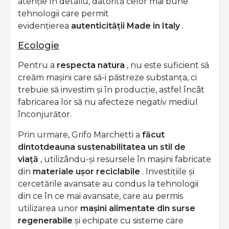
atenție în detaliu, datorită celor mai bune
tehnologii care permit
evidențierea
autenticității Made in Italy
.
Ecologie
Pentru a
respecta natura
, nu este suficient să
creăm mașini care să-i păstreze substanța, ci
trebuie să investim și în producție, astfel încât
fabricarea lor să nu afecteze negativ mediul
înconjurător.
Prin urmare, Grifo Marchetti a
făcut
dintotdeauna sustenabilitatea un stil de
viață
, utilizându-și resursele în mașini fabricate
din
materiale ușor reciclabile
. Investițiile și
cercetările avansate au condus la tehnologii
din ce în ce mai avansate, care au permis
utilizarea unor
mașini alimentate din surse
regenerabile
și echipate cu sisteme care