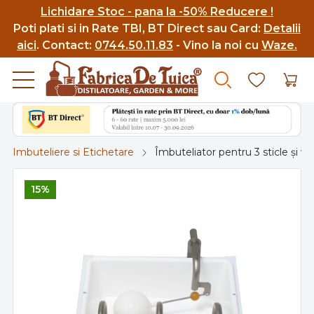
Lichidare Stoc - pana la -50% Reducere !
Poti p
lati si in Rate TBI, BT Direct sau Card:
Detalii
aici
.
Contact:
0744.50.11.83
- Vino la noi cu
Waze.
Imbuteliere si Etichetare
Îmbuteliator pentru 3 sticle și v
15%