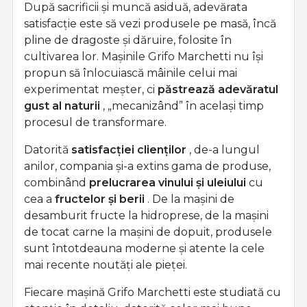
După sacrificii și muncă asiduă, adevărata
satisfacție este să vezi produsele pe masă, încă
pline de dragoste și dăruire, folosite în
cultivarea lor. Mașinile Grifo Marchetti nu își
propun să înlocuiască mâinile celui mai
experimentat meșter, ci
păstrează adevăratul
gust al naturii
, „mecanizând” în același timp
procesul de transformare.
Datorită
satisfacției clienților
, de-a lungul
anilor, compania și-a extins gama de produse,
combinând
prelucrarea vinului și uleiului
cu
cea a
fructelor și berii
. De la mașini de
desamburit fructe la hidroprese, de la mașini
de tocat carne la mașini de dopuit, produsele
sunt întotdeauna moderne și atente la cele
mai recente noutăți ale pieței.
Fiecare mașină Grifo Marchetti este studiată cu