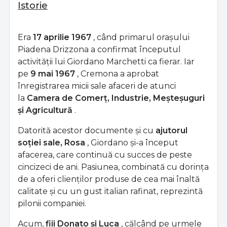
Istorie
Era
17 aprilie 1967
, când primarul orașului
Piadena Drizzona a confirmat începutul
activității lui Giordano Marchetti ca fierar. Iar
pe
9 mai 1967
, Cremona a aprobat
înregistrarea micii sale afaceri de atunci
la
Camera de Comerț, Industrie, Meșteșuguri
și Agricultură
.
Datorită acestor documente și cu
ajutorul
soției sale, Rosa
, Giordano și-a început
afacerea, care continuă cu succes de peste
cincizeci de ani. Pasiunea, combinată cu dorința
de a oferi clienților produse de cea mai înaltă
calitate și cu un gust italian rafinat, reprezintă
pilonii companiei.
Acum,
fiii Donato și Luca
, călcând pe urmele