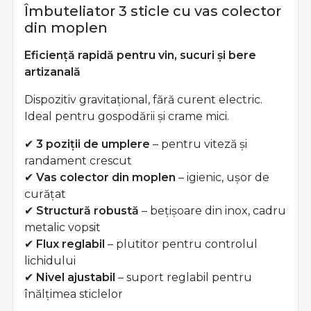
Îmbuteliator 3 sticle cu vas colector
din moplen
Eficiență rapidă pentru vin, sucuri și bere
artizanală
Dispozitiv gravitațional, fără curent electric.
Ideal pentru gospodării și crame mici.
✔
3 poziții de umplere
– pentru viteză și
randament crescut
✔
Vas colector din moplen
– igienic, ușor de
curățat
✔
Structură robustă
– bețișoare din inox, cadru
metalic vopsit
✔
Flux reglabil
– plutitor pentru controlul
lichidului
✔
Nivel ajustabil
– suport reglabil pentru
înălțimea sticlelor