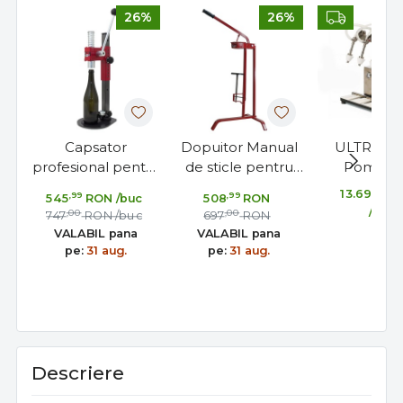
26%
26%
Capsator
Dopuitor Manual
ULTRAFI
profesional pentru
de sticle pentru
Pomodo
capace tip
dopuri din pluta,
Imbuteli
,00
13.697
,99
,99
545
RON
/buc
508
RON
coroana, ideal
ideal pentru vin,
Profesiona
/buc
,00
,00
747
RON
/buc
697
RON
pentru bere, vin,
distilate
de Rosii, S
VALABIL pana
VALABIL pana
apa, sucuri
Groas
pe:
31 aug.
pe:
31 aug.
Descriere