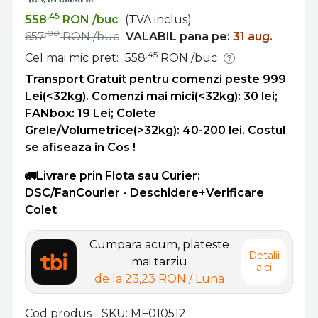
,45
558
RON
/buc
(TVA inclus)
,00
657
RON
/buc
VALABIL pana pe:
31 aug.
,45
Cel mai mic pret:
558
RON
/buc
Transport Gratuit pentru comenzi peste 999
Lei(<32kg). Comenzi mai mici(<32kg): 30 lei;
FANbox: 19 Lei; Colete
Grele/Volumetrice(>32kg): 40-200 lei. Costul
se afiseaza in Cos !
🚛Livrare prin Flota sau Curier:
DSC/FanCourier - Deschidere+Verificare
Colet
Cumpara acum, plateste
Detalii
mai tarziu
aici
de la
23,23 RON
/ Luna
Cod produs - SKU
MF010512