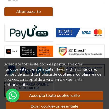
Aboneaza-te
Acest site foloseste cookies pentru a va oferi
functionalitati personalizate. Navigand in continuare,
sunteti de acord cu
Politica de cookies
si cu plasarea de
cookies, cu scopul de a va oferi o experienta
imbunatatita.
Accepta toate cookie-urile
RON
Doar cookie-uri esentiale