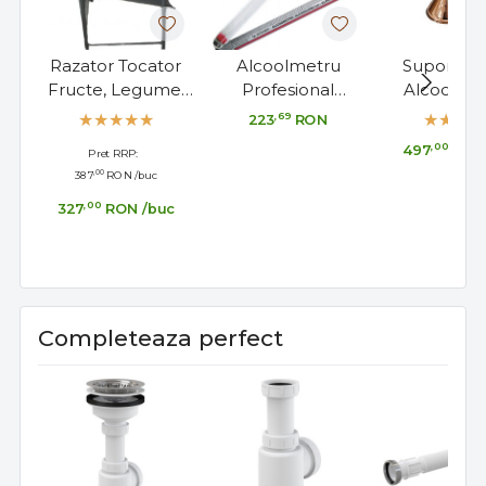
Razator Tocator
Alcoolmetru
Suport pe
Fructe, Legume,
Profesional
Alcoolmet
Manual 5 Kg
Cartier/Lussac 0-
Masura
,69
223
RON
100°, Made in
Continua Ta
,00
497
RON
Pret RRP:
France, 29cm
Univers
,00
387
RON
/buc
,00
327
RON
/buc
Completeaza perfect