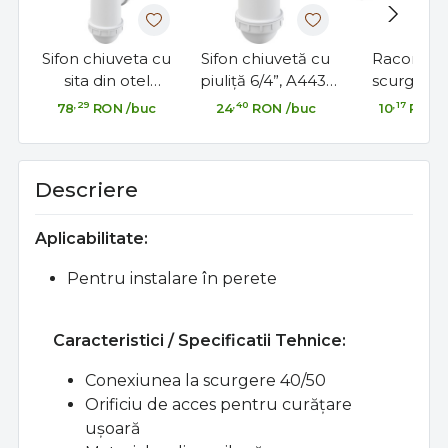
Sifon chiuveta cu
Sifon chiuvetă cu
Racord fle
sita din otel
piuliţă 6/4”, A443-
scurgere 5
inoxidabil DN115-
DN50/40 Sifon
40/32, cu p
,29
,40
,17
78
RON
/buc
24
RON
/buc
10
RON
DN50/40
chiuvetă cu piuliţă
din metal,
6/4”
Descriere
Aplicabilitate:
Pentru instalare în perete
Caracteristici /
Specificatii Tehnice:
Conexiunea la scurgere 40/50
Orificiu de acces pentru curățare
ușoară