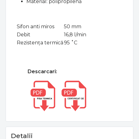
Material: polipropilenă
Sifon anti miros
50 mm
Debit
16,8 l/min
Rezistența termică
95 ˚C
Descarcari:
Detalii