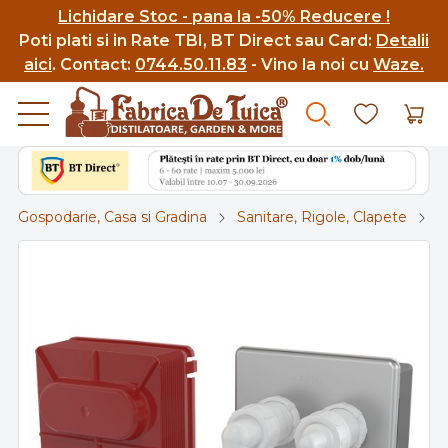
Lichidare Stoc - pana la -50% Reducere !
Poti p
lati si in Rate TBI, BT Direct sau Card:
Detalii
aici
.
Contact:
0744.50.11.83
- Vino la noi cu
Waze.
Gospodarie, Casa si Gradina
Sanitare, Rigole, Clapete
S