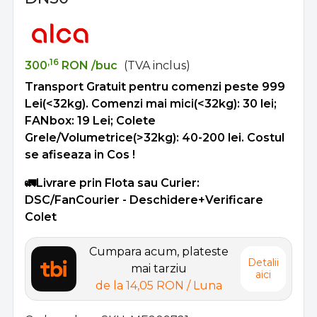
,16
300
RON
/buc
(TVA inclus)
Transport Gratuit pentru comenzi peste 999
Lei(<32kg). Comenzi mai mici(<32kg): 30 lei;
FANbox: 19 Lei; Colete
Grele/Volumetrice(>32kg): 40-200 lei. Costul
se afiseaza in Cos !
🚛Livrare prin Flota sau Curier:
DSC/FanCourier - Deschidere+Verificare
Colet
Cumpara acum, plateste
Detalii
mai tarziu
aici
de la
14,05 RON
/ Luna