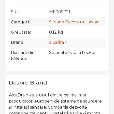
SKU
MF009721
Categorii
Sifoane Racorduri Lavoar
Greutate
0.12 kg
Brand
alcadrain
Ridicare din
Se poate livra la Locker
FANbox
Despre Brand
AlcaDrain este unul dintre cei mai mari
producători europeni de sisteme de scurgere
și instalații sanitare. Compania dezvoltă
componente pentru instalații fiabile și montaj