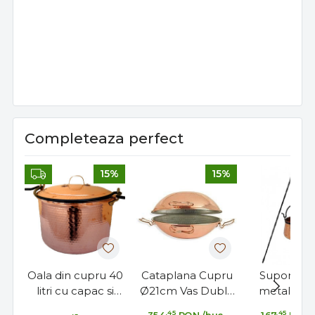
Completeaza perfect
15%
15%
Oala din cupru 40
Cataplana Cupru
Suport tr
litri cu capac si
Ø21cm Vas Dublu
metalic p
toarta fier forjat
Fructe de Mare si
ceaune, 12
,45
,45