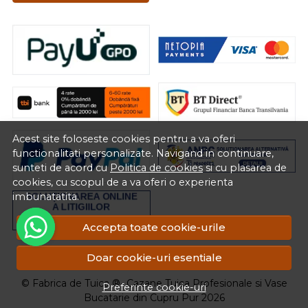
Acest site foloseste cookies pentru a va oferi
functionalitati personalizate. Navigand in continuare,
sunteti de acord cu
Politica de cookies
si cu plasarea de
cookies, cu scopul de a va oferi o experienta
imbunatatita.
Accepta toate cookie-urile
RON
Doar cookie-uri esentiale
© Fabrica de Tuica ®- Cazane Tuica Profesionale si Vase
Preferinte cookie-uri
Bucatarie din Cupru Pur 2026