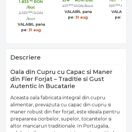
354
RON
/buc
167
RON
,45
1.833
RON
pentru mancaruri
Porc 1-2 Persoane
din oțel cu
,00
,00
417
RON
/buc
197
RON
/buc
traditionale
reglabi
VALABIL pana
VALABIL 
,00
2.157
RON
pe:
31 aug.
pe:
31 au
/buc
VALABIL pana
pe:
31 aug.
Descriere
Oala din Cupru cu Capac si Maner
din Fier Forjat – Traditie si Gust
Autentic in Bucatarie
Aceasta oala fabricata integral din cupru
alimentar, prevazuta cu capac din cupru si
maner robust din fier forjat, este ideala pentru
prepararea ciorbelor, supelor, tocanitelor si
altor mancaruri traditionale. In Portugalia,