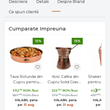
Descriere
Detalii
Despre Brand
Ce spun clientii
Cumparate Impreuna
15%
15%
Tava Rotunda din
Ibric Cafea din
Shaker din
Cupru pentru
Cupru Solid Gravat,
pentru Cockt
Gatit si Copt la
240ml, Maner
cu Sita si 
,45
,82
,45
592
RON
/buc
322
RON
/buc
422
RON
Cuptor 32cm
Bronz, ExtraAroma
550 m
,00
,79
,00
697
RON
/buc
379
RON
/buc
497
RON
N5
VALABIL pana
VALABIL pana
VALABIL 
pe:
31 aug.
pe:
31 aug.
pe:
31 au