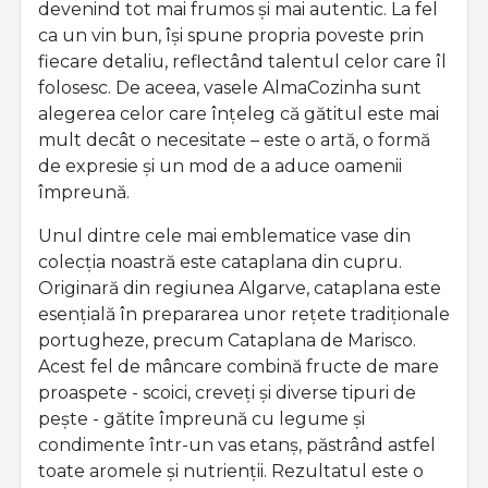
devenind tot mai frumos și mai autentic. La fel
ca un vin bun, își spune propria poveste prin
fiecare detaliu, reflectând talentul celor care îl
folosesc. De aceea, vasele AlmaCozinha sunt
alegerea celor care înțeleg că gătitul este mai
mult decât o necesitate – este o artă, o formă
de expresie și un mod de a aduce oamenii
împreună.
Unul dintre cele mai emblematice vase din
colecția noastră este cataplana din cupru.
Originară din regiunea Algarve, cataplana este
esențială în prepararea unor rețete tradiționale
portugheze, precum Cataplana de Marisco.
Acest fel de mâncare combină fructe de mare
proaspete - scoici, creveți și diverse tipuri de
pește - gătite împreună cu legume și
condimente într-un vas etanș, păstrând astfel
toate aromele și nutrienții. Rezultatul este o