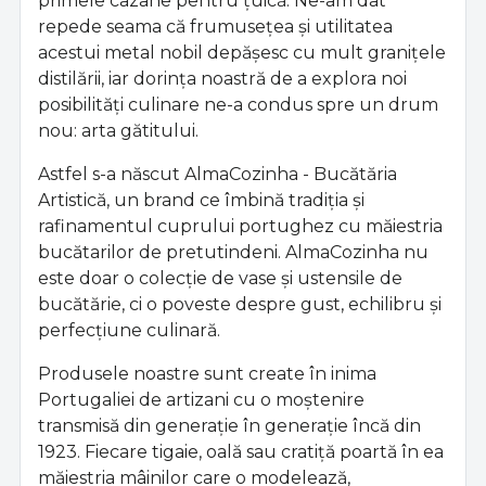
primele cazane pentru țuică. Ne-am dat
repede seama că frumusețea și utilitatea
acestui metal nobil depășesc cu mult granițele
distilării, iar dorința noastră de a explora noi
posibilități culinare ne-a condus spre un drum
nou: arta gătitului.
Astfel s-a născut AlmaCozinha - Bucătăria
Artistică, un brand ce îmbină tradiția și
rafinamentul cuprului portughez cu măiestria
bucătarilor de pretutindeni. AlmaCozinha nu
este doar o colecție de vase și ustensile de
bucătărie, ci o poveste despre gust, echilibru și
perfecțiune culinară.
Produsele noastre sunt create în inima
Portugaliei de artizani cu o moștenire
transmisă din generație în generație încă din
1923. Fiecare tigaie, oală sau cratiță poartă în ea
măiestria mâinilor care o modelează,