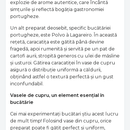
explozie de arome autentice, care încântă
simțurile și reflectă bogăția gastronomiei
portugheze.
Un alt preparat deosebit, specific bucătăriei
portugheze, este Polvo à Lagareiro. În această
rețetă, caracatița este gătită până devine
fragedă, apoi rumenită și servită pe un pat de
cartofi aurii, stropită generos cu ulei de măsline
și usturoi. Gătirea caracatiței în vase de cupru
asigură o distribuție uniformă a căldurii,
obținând astfel o textură perfectă și un gust
inconfundabil.
Vasele de cupru, un element esențial în
bucătărie
Cei mai experimentați bucătari știu acest lucru
de mult timp! Folosind vase din cupru, orice
preparat poate fi gătit perfect și uniform,