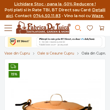
Lichidare Stoc - pana la -50% Reducere !
Poti p
lati si in Rate TBI, BT Direct sau Card:
Detalii
aici
.
Contact:
0744.50.11.83
- Vino la noi cu
Waze.
Vase din Cupru
Oale si Ceaune Cupru
Oala din Cupru 22
15%