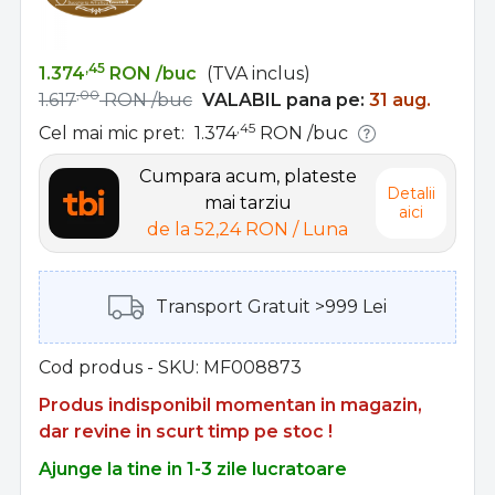
,45
1.374
RON
/buc
(TVA inclus)
,00
1.617
RON
/buc
VALABIL pana pe:
31 aug.
,45
Cel mai mic pret:
1.374
RON
/buc
Cumpara acum, plateste
Detalii
mai tarziu
aici
de la
52,24 RON
/ Luna
Transport Gratuit >999 Lei
Cod produs - SKU
MF008873
Produs indisponibil momentan in magazin,
dar revine in scurt timp pe stoc !
Ajunge la tine in 1-3 zile lucratoare