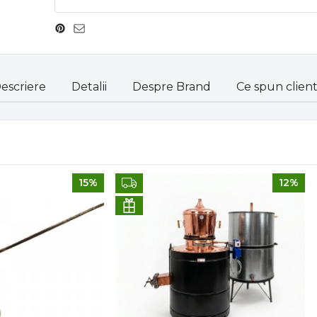
escriere
Detalii
Despre Brand
Ce spun clienti
15%
12%