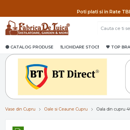
Poti p
lati si in Rate T
🟤 CATALOG PRODUSE
❗LICHIDARE STOC❗
🤎 TOP BR
Vase din Cupru
Oale si Ceaune Cupru
Oala din cupru 40