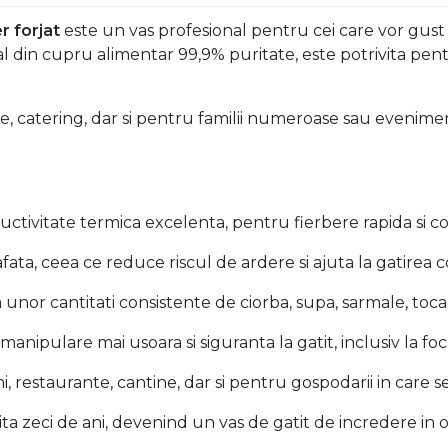
r forjat
este un vas profesional pentru cei care vor gust a
gral din cupru alimentar 99,9% puritate, este potrivita pen
, catering, dar si pentru familii numeroase sau evenimen
ctivitate termica excelenta, pentru fierbere rapida si co
ata, ceea ce reduce riscul de ardere si ajuta la gatirea c
 unor cantitati consistente de ciorba, supa, sarmale, to
manipulare mai usoara si siguranta la gatit, inclusiv la foc
, restaurante, cantine, dar si pentru gospodarii in care se
ita zeci de ani, devenind un vas de gatit de incredere in 