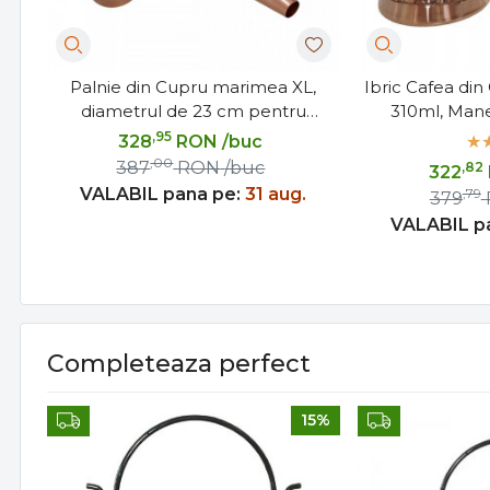
Palnie din Cupru marimea XL,
Ibric Cafea din
diametrul de 23 cm pentru
310ml, Mane
Distilate Premium
,95
328
RON
/buc
,00
387
RON
/buc
,82
322
VALABIL pana pe:
31 aug.
,79
379
VALABIL p
Completeaza perfect
15%