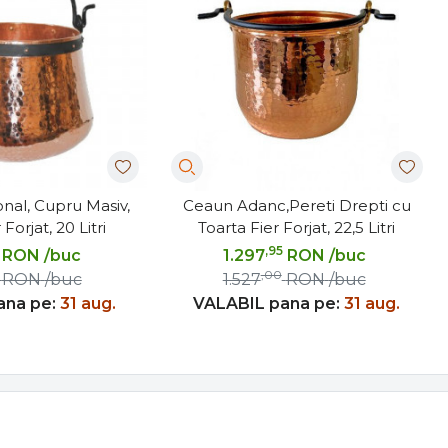
onal, Cupru Masiv,
Ceaun Adanc,Pereti Drepti cu
Forjat, 20 Litri
Toarta Fier Forjat, 22,5 Litri
,95
RON
/buc
1.297
RON
/buc
,00
RON
/buc
1.527
RON
/buc
ana pe:
31 aug.
VALABIL pana pe:
31 aug.