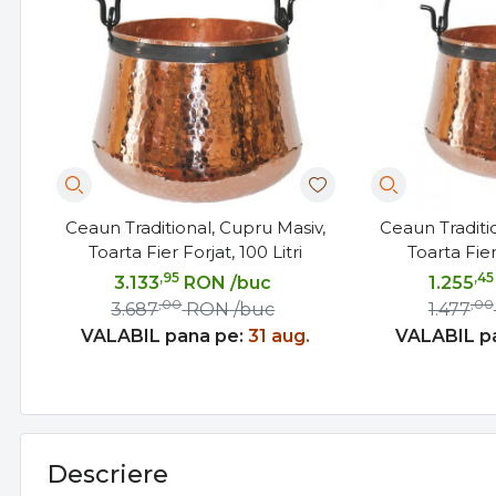
Ceaun Traditional, Cupru Masiv,
Ceaun Traditi
Toarta Fier Forjat, 100 Litri
Toarta Fier 
,95
,45
3.133
RON
/buc
1.255
,00
,00
3.687
RON
/buc
1.477
VALABIL pana pe:
31 aug.
VALABIL p
Descriere