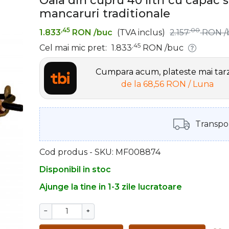
Oala din cupru 40 litri cu capac s
mancaruri traditionale
,45
,00
1.833
RON
/buc
(TVA inclus)
2.157
RON
/
,45
Cel mai mic pret:
1.833
RON
/buc
Cumpara acum, plateste mai tar
de la
68,56 RON
/ Luna
Transpor
Cod produs - SKU
MF008874
Disponibil in stoc
Ajunge la tine in 1-3 zile lucratoare
−
+