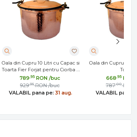
Oala din Cupru 10 Litri cu Capac si
Oala din Cupru 8 Litr
Toarta Fier Forjat pentru Ciorba si
Toarta
Tocane
,95
,95
789
RON
/buc
668
RON
,35
,00
929
RON
/buc
787
RON
VALABIL pana pe:
31 aug.
VALABIL pana p