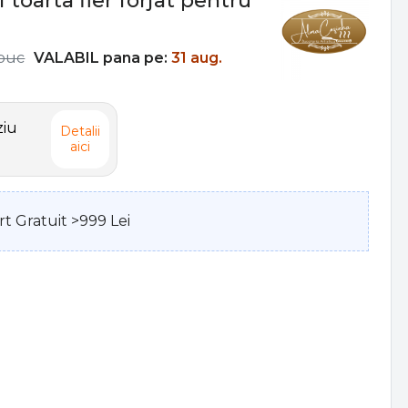
i toarta fier forjat pentru
buc
VALABIL pana pe:
31 aug.
ziu
Detalii
aici
t Gratuit >999 Lei