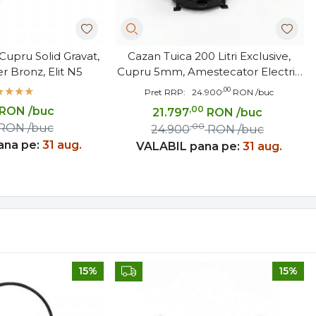
 Cupru Solid Gravat,
Cazan Tuica 200 Litri Exclusive,
r Bronz, Elit N5
Cupru 5mm, Amestecator Electric
Motoreductor
,00
Pret RRP:
24.900
RON
/buc
,00
RON
/buc
21.797
RON
/buc
,00
RON
/buc
24.900
RON
/buc
ana pe:
31 aug.
VALABIL pana pe:
31 aug.
15%
15%