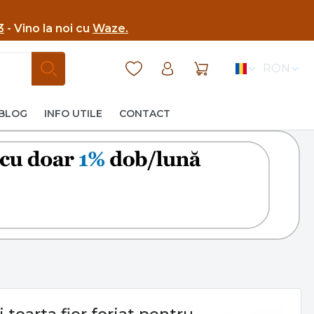
3
- Vino la noi cu
Waze.
RON
BLOG
INFO UTILE
CONTACT