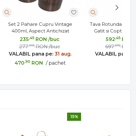
Set 2 Pahare Cupru Vintage
Tava Rotunda din C
400ml, Aspect Antichizat
Gatit si Copt la C
,45
,45
235
RON
/buc
592
RON
,00
,00
277
RON
/buc
697
RON
VALABIL pana pe:
31 aug.
VALABIL pana p
,90
470
RON
/ pachet
15%