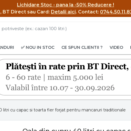
Lichidare Stoc - pana la -50% Reducere !
BI, BT Direct sau Card:
Detalii aici
.
Contact:
0744.50.11.8
ANDURI
✅ NOU IN STOC
CE SPUN CLIENTII ?
VIDEO
 litri cu capac si toarta fier forjat pentru mancaruri traditionale