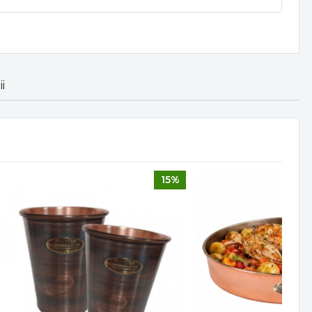
i
15%