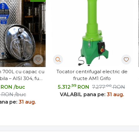
in 700L cu capac cu
Tocator centrifugal electric de
ila – AISI 304, fund
fructe AM1 Grifo
Toscana Inox
,99
,00
RON
/buc
5.312
RON
7.277
RON
RON
/buc
VALABIL pana pe:
31 aug.
ana pe:
31 aug.