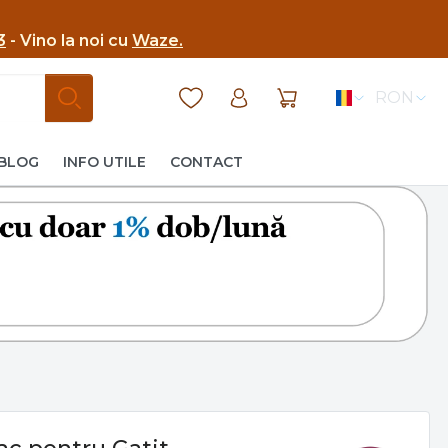
3
- Vino la noi cu
Waze.
RON
BLOG
INFO UTILE
CONTACT