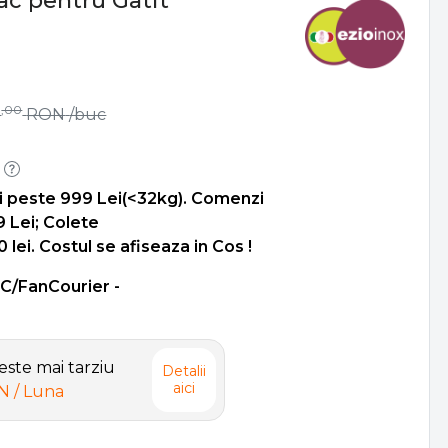
pac pentru Gatit
,00
7
RON
/buc
i peste 999 Lei(<32kg). Comenzi
9 Lei; Colete
lei. Costul se afiseaza in Cos !
SC/FanCourier -
ste mai tarziu
Detalii
aici
ON
/ Luna