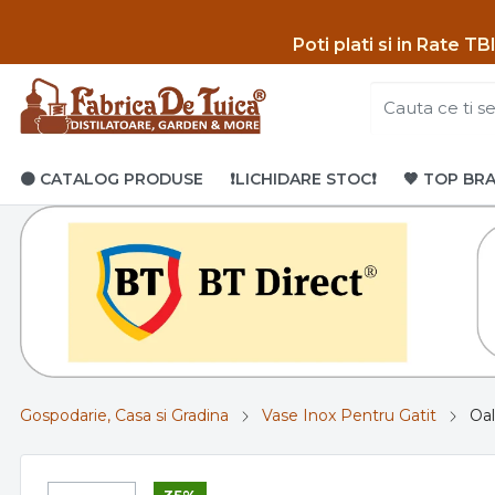
Poti p
lati si in Rate T
🟤 CATALOG PRODUSE
❗LICHIDARE STOC❗
🤎 TOP BR
Gospodarie, Casa si Gradina
Vase Inox Pentru Gatit
Oal