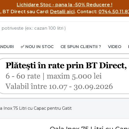
Lichidare Stoc - pana la -50% Reducere !
BI, BT Direct sau Card:
Detalii aici
.
Contact:
0744.50.11.8
ANDURI
✅ NOU IN STOC
CE SPUN CLIENTII ?
VIDEO
a Inox 75 Litri cu Capac pentru Gatit