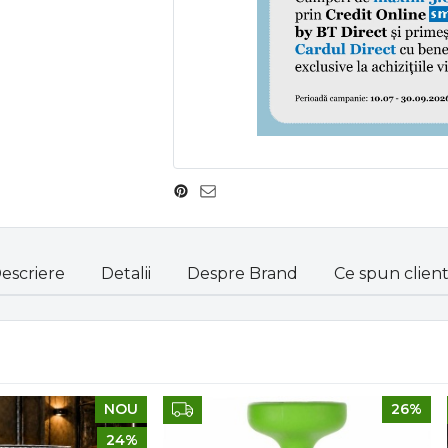
escriere
Detalii
Despre Brand
Ce spun clienti
NOU
26%
24%