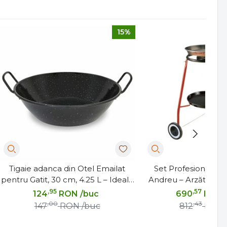
15%
Tigaie adanca din Otel Emailat
Set Profesional pen
pentru Gatit, 30 cm, 4.25 L – Ideală
Andreu – Arzător cu R
pentru Preparatele Tradiționale și
Lucioasa 4
,95
,57
124
RON
/buc
690
RON
Paella
,00
,43
147
RON
/buc
812
RON