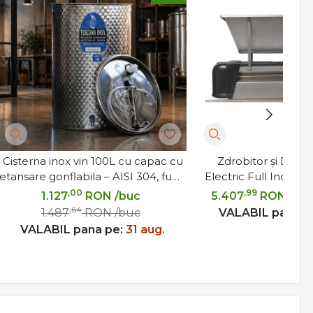
Cisterna inox vin 100L cu capac cu
Zdrobitor și Desci
etansare gonflabila – AISI 304, fund
Electric Full Inox pe
plan - Toscana Inox
1500 kg/
,00
,99
1.127
RON
/buc
5.407
RON
7.4
,64
1.487
RON
/buc
VALABIL pana p
VALABIL pana pe:
31 aug.