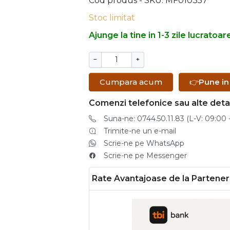
Cod produs - SKU
MF010357
Stoc limitat
Ajunge la tine in 1-3 zile lucratoar
−
+
Cumpara acum
👉
Pune in
Comenzi telefonice sau alte detal
Suna-ne: 0744.50.11.83 (L-V: 09:00 -
Trimite-ne un e-mail
Scrie-ne pe WhatsApp
Scrie-ne pe Messenger
Rate Avantajoase de la Parteneri