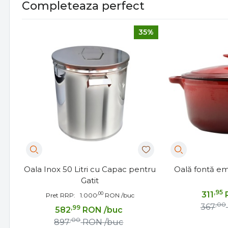
Completeaza perfect
35%
Oala Inox 50 Litri cu Capac pentru
Oală fontă em
Gatit
,95
311
,00
Pret RRP:
1.000
RON
/buc
,00
367
,99
582
RON
/buc
,00
897
RON
/buc