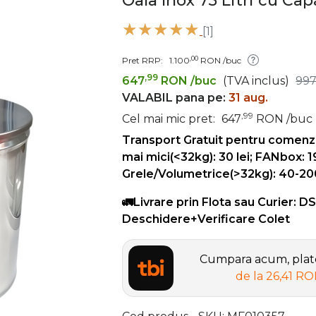
Oala Inox 75 Litri cu Ca
[1]
,00
Pret RRP:
1.100
RON
/buc
,99
647
RON
/buc
(TVA inclus)
99
VALABIL pana pe:
31 aug.
,99
Cel mai mic pret:
647
RON
/buc
Transport Gratuit pentru comenz
mai mici(<32kg): 30 lei; FANbox: 1
Grele/Volumetrice(>32kg): 40-200 
🚛Livrare prin Flota sau Curier: D
Deschidere+Verificare Colet
Cumpara acum, plate
de la
26,41 R