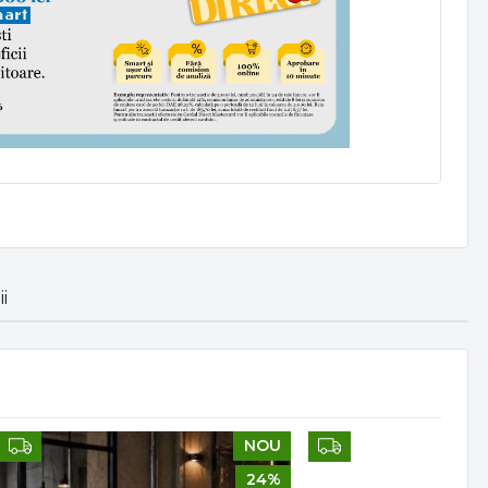
i
NOU
24%