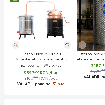
Cazan Tuica 25 Litri cu
Cisterna inox v
Amestecator si Focar pentru
etansare gonflab
Lemn
plan - 
,13
3.187
,00
Pret RRP:
4.100
RON
/buc
,02
4.207
,00
3.597
RON
/buc
VALABIL p
,00
4.100
RON
/buc
VALABIL pana pe:
31 aug.