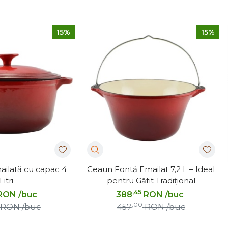
15%
15%
ailată cu capac 4
Ceaun Fontă Emailat 7,2 L – Ideal
Litri
pentru Gătit Tradițional
,45
RON
/buc
388
RON
/buc
,00
RON
/buc
457
RON
/buc