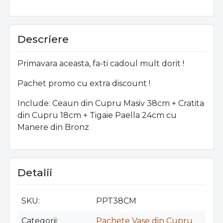
20cm + Tigaie
22cm + Tigaie
pentru Cat
Paella 32cm cu
Paella 28cm cu
30-33 c
Manere din Bronz
Manere din Bronz
Oliviera Cup
Descriere
ml + Set
Recipiente
si Cafe
Primavara aceasta, fa-ti cadoul mult dorit !
Independ
Pachet promo cu extra discount !
Include: Ceaun din Cupru Masiv 38cm + Cratita
din Cupru 18cm + Tigaie Paella 24cm cu
Manere din Bronz
Detalii
SKU
PPT38CM
Categorii
Pachete Vase din Cupru