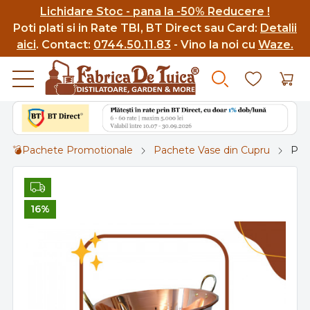
Lichidare Stoc - pana la -50% Reducere !
Poti p
lati si in Rate TBI, BT Direct sau Card:
Detalii
aici
.
Contact:
0744.50.11.83
- Vino la noi cu
Waze.
💣Pachete Promotionale
Pachete Vase din Cupru
Pac
16%