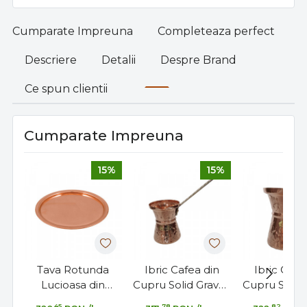
Cumparate Impreuna
Completeaza perfect
Descriere
Detalii
Despre Brand
Ce spun clientii
Cumparate Impreuna
15%
15%
Tava Rotunda
Ibric Cafea din
Ibric Cafe
Lucioasa din
Cupru Solid Gravat,
Cupru Solid 
Cupru pentru
380ml, Maner
240ml, M
,45
,78
,82