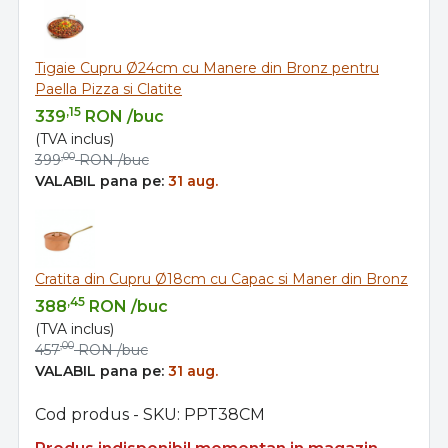
Tigaie Cupru Ø24cm cu Manere din Bronz pentru
Paella Pizza si Clatite
,15
339
RON
/buc
(TVA inclus)
,00
399
RON
/buc
VALABIL pana pe:
31 aug.
Cratita din Cupru Ø18cm cu Capac si Maner din Bronz
,45
388
RON
/buc
(TVA inclus)
,00
457
RON
/buc
VALABIL pana pe:
31 aug.
Cod produs - SKU
PPT38CM