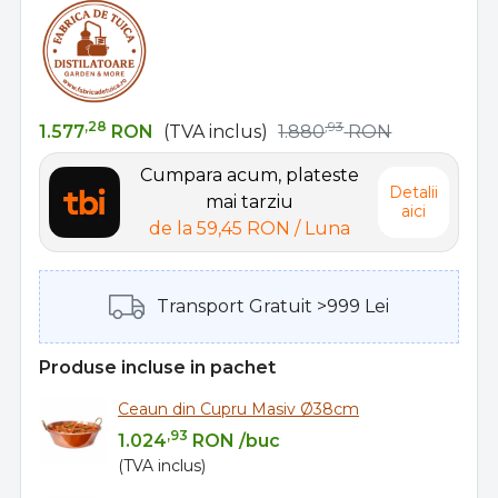
,28
,93
1.577
RON
(TVA inclus)
1.880
RON
Cumpara acum, plateste
Detalii
mai tarziu
aici
de la
59,45 RON
/ Luna
Transport Gratuit >999 Lei
Produse incluse in pachet
Ceaun din Cupru Masiv Ø38cm
,93
1.024
RON
/buc
(TVA inclus)