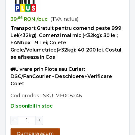
,66
39
RON
/buc
(TVA inclus)
Transport Gratuit pentru comenzi peste 999
Lei(<32kg). Comenzi mai mici(<32kg): 30 lei;
FANbox: 19 Lei; Colete
Grele/Volumetrice(>32kg): 40-200 lei. Costul
se afiseaza in Cos !
🚛Livrare prin Flota sau Curier:
DSC/FanCourier - Deschidere+Verificare
Colet
Cod produs - SKU
MF008246
Disponibil in stoc
−
+
Cumpara acum