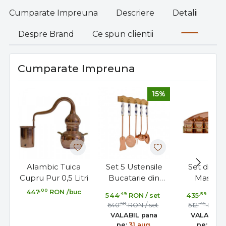
Cumparate Impreuna
Descriere
Detalii
Despre Brand
Ce spun clientii
Cumparate Impreuna
15%
Alambic Tuica
Set 5 Ustensile
Set din C
Cupru Pur 0,5 Litri
Bucatarie din
Masiv c
Cupru Masiv,
Recipiente 
,00
447
RON
/buc
,49
,59
544
RON
/ set
435
RON
Manere din
Condime
,58
,46
640
RON
/ set
512
RON
Portelan
Fabricat
VALABIL pana
VALABIL 
Portuga
pe:
31 aug.
pe:
31 au