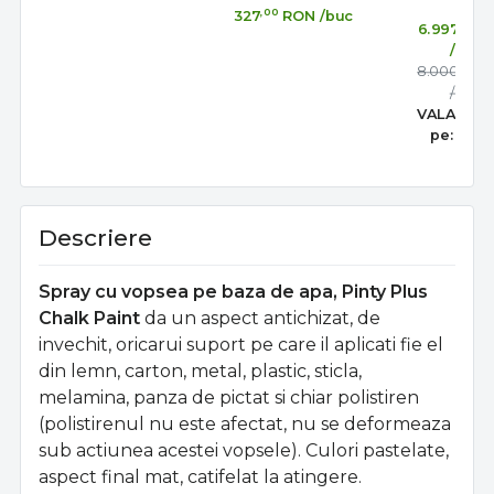
,00
327
RON
/buc
,00
6.997
R
/buc
,00
8.000
R
/buc
VALABIL 
pe:
31 au
Descriere
Spray cu vopsea pe baza de apa, Pinty Plus
Chalk Paint
da un aspect antichizat, de
invechit, oricarui suport pe care il aplicati fie el
din lemn, carton, metal, plastic, sticla,
melamina, panza de pictat si chiar polistiren
(polistirenul nu este afectat, nu se deformeaza
sub actiunea acestei vopsele).
Culori pastelate,
aspect final mat, catifelat la atingere.