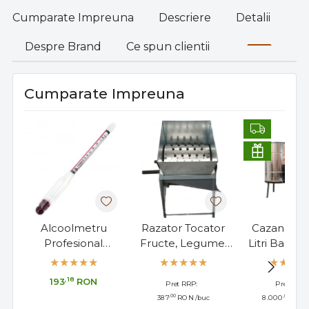
Cumparate Impreuna
Descriere
Detalii
Despre Brand
Ce spun clientii
Cumparate Impreuna
Alcoolmetru
Razator Tocator
Cazan Tuic
Profesional
Fructe, Legume,
Litri Bascul
Cartier/Lussac 0-
Manual 5 Kg
Amesteca
100°, Made in
,18
193
RON
Pret RRP:
Pret RRP:
France, 17cm
,00
,00
387
RON
/buc
8.000
RON