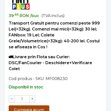
,66
39
RON
/buc
(TVA inclus)
Transport Gratuit pentru comenzi peste 999
Lei(<32kg). Comenzi mai mici(<32kg): 30 lei;
FANbox: 19 Lei; Colete
Grele/Volumetrice(>32kg): 40-200 lei. Costul
se afiseaza in Cos !
🚛Livrare prin Flota sau Curier:
DSC/FanCourier - Deschidere+Verificare
Colet
Cod produs - SKU
MF008230
Disponibil in stoc
−
+
Cumpara acum