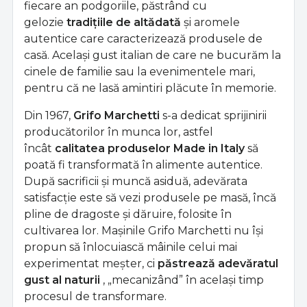
fiecare an podgoriile, păstrând cu
gelozie
tradițiile de altădată
și aromele
autentice care caracterizează produsele de
casă. Același gust italian de care ne bucurăm la
cinele de familie sau la evenimentele mari,
pentru că ne lasă amintiri plăcute în memorie.
Din 1967,
Grifo Marchetti
s-a dedicat sprijinirii
producătorilor în munca lor, astfel
încât
calitatea produselor Made in Italy
să
poată fi transformată în alimente autentice.
După sacrificii și muncă asiduă, adevărata
satisfacție este să vezi produsele pe masă, încă
pline de dragoste și dăruire, folosite în
cultivarea lor. Mașinile Grifo Marchetti nu își
propun să înlocuiască mâinile celui mai
experimentat meșter, ci
păstrează adevăratul
gust al naturii
, „mecanizând” în același timp
procesul de transformare.