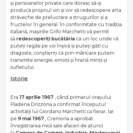
și persoanelor private care doresc să-și
producă propriul vin și vor să redescopere arta
străveche de prelucrare a strugurilor și a
fructelor în general. În conformitate cu tradiția
italiană, mașinile Grifo Marchetti vă permit
să
redescoperiți bucătăria
ca un loc unde vă
puteți regăsi pe voi înșivă și puteți găti cu
dragoste, conștienți că prin mâncare putem
transmite energie, emoții și hrană minții și
sufletului.
Istorie
Era
17 aprilie 1967
, când primarul orașului
Piadena Drizzona a confirmat începutul
activității lui Giordano Marchetti ca fierar. Iar
pe
9 mai 1967
, Cremona a aprobat
înregistrarea micii sale afaceri de atunci
la
Camera de Comerț, Industrie, Meșteșuguri