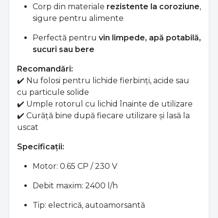
Corp din materiale
rezistente la coroziune
,
sigure pentru alimente
Perfectă pentru
vin limpede, apă potabilă,
sucuri sau bere
Recomandări:
✔️ Nu folosi pentru lichide fierbinți, acide sau
cu particule solide
✔️ Umple rotorul cu lichid înainte de utilizare
✔️ Curăță bine după fiecare utilizare și lasă la
uscat
Specificații:
Motor: 0.65 CP / 230 V
Debit maxim: 2400 l/h
Tip: electrică, autoamorsantă