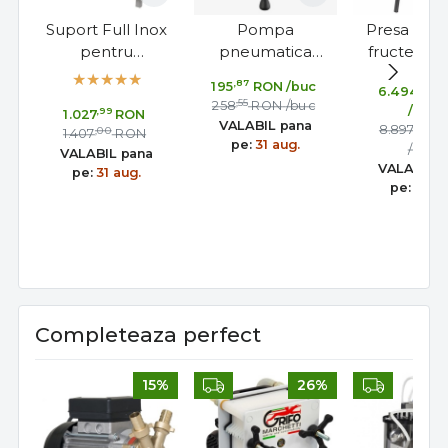
Suport Full Inox
Pompa
Presa hidra
pentru
pneumatica
fructe 80L
Zdrobitoare și
pentru capac
Grifo pen
,87
195
RON
/buc
,99
6.494
R
Desciorchinătoare
flotant cisterna
struguri 
,55
258
RON
/buc
/buc
,99
1.027
RON
Grifo, cu Jgheab
inox cu
must si c
VALABIL pana
,00
8.897
R
,00
1.407
RON
manometru |
pe:
31 aug.
/buc
VALABIL pana
Toscana Inox
VALABIL 
pe:
31 aug.
pe:
31 au
Completeaza perfect
15%
26%