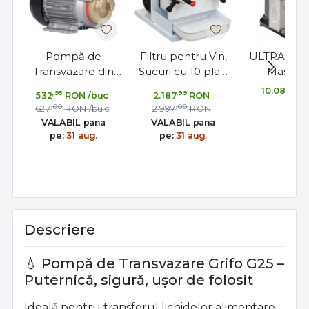
Pompă de
Filtru pentru Vin,
ULTRAFILLE
Transvazare din
Sucuri cu 10 placi
Masina 
alama Grifo G20
din otel inoxidabil
Imbuteliere 
,00
10.087
,95
,99
532
RON
/buc
2.187
RON
pentru vinificatie
Grifo
cu Vacuu
,00
,00
627
RON
/buc
2.997
RON
Duze, 4
VALABIL pana
VALABIL pana
Sticle/o
pe:
31 aug.
pe:
31 aug.
Descriere
💧 Pompă de Transvazare Grifo G25 –
Puternică, sigură, ușor de folosit
Ideală pentru transferul lichidelor alimentare