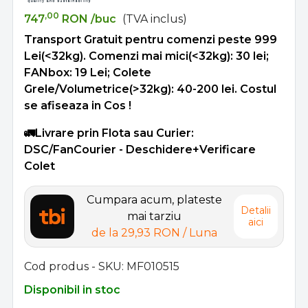
,00
747
RON
/buc
(TVA inclus)
Transport Gratuit pentru comenzi peste 999
Lei(<32kg). Comenzi mai mici(<32kg): 30 lei;
FANbox: 19 Lei; Colete
Grele/Volumetrice(>32kg): 40-200 lei. Costul
se afiseaza in Cos !
🚛Livrare prin Flota sau Curier:
DSC/FanCourier - Deschidere+Verificare
Colet
Cumpara acum, plateste
Detalii
mai tarziu
aici
de la
29,93 RON
/ Luna
Cod produs - SKU
MF010515
Disponibil in stoc