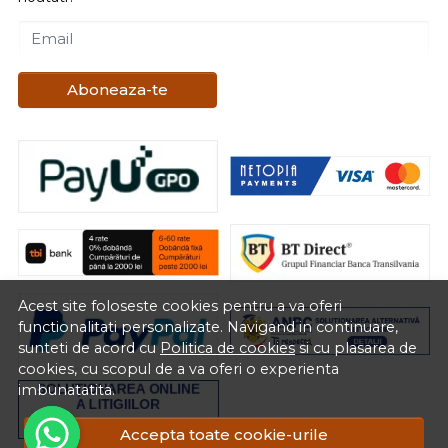
Email
Aboneaza-te
Acest site foloseste cookies pentru a va oferi
functionalitati personalizate. Navigand in continuare,
sunteti de acord cu
Politica de cookies
si cu plasarea de
cookies, cu scopul de a va oferi o experienta
imbunatatita.
Accepta toate cookie-urile