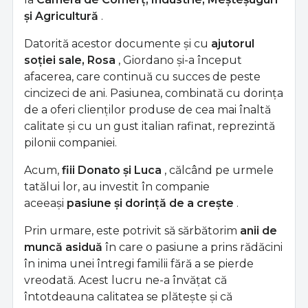
și Agricultură
.
Datorită acestor documente și cu
ajutorul
soției sale, Rosa
, Giordano și-a început
afacerea, care continuă cu succes de peste
cincizeci de ani. Pasiunea, combinată cu dorința
de a oferi clienților produse de cea mai înaltă
calitate și cu un gust italian rafinat, reprezintă
pilonii companiei.
Acum,
fiii Donato și Luca
, călcând pe urmele
tatălui lor, au investit în companie
aceeași
pasiune și dorință de a crește
.
Prin urmare, este potrivit să sărbătorim
anii de
muncă asiduă
în care o pasiune a prins rădăcini
în inima unei întregi familii fără a se pierde
vreodată. Acest lucru ne-a învățat că
întotdeauna calitatea se plătește și că