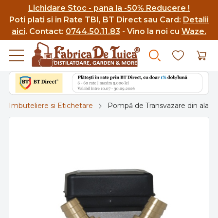
Lichidare Stoc - pana la -50% Reducere !
Poti p
lati si in Rate TBI, BT Direct sau Card:
Detalii
aici
.
Contact:
0744.50.11.83
- Vino la noi cu
Waze.
Imbuteliere si Etichetare
Pompă de Transvazare din alama 