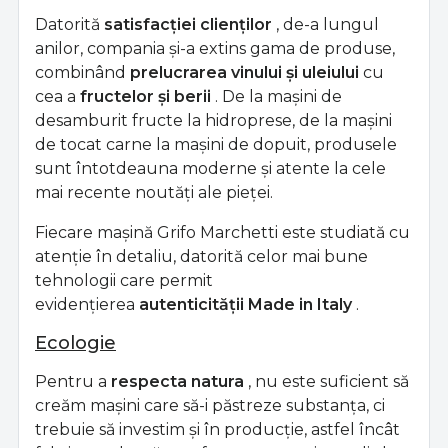
Datorită
satisfacției clienților
, de-a lungul
anilor, compania și-a extins gama de produse,
combinând
prelucrarea vinului și uleiului
cu
cea a
fructelor și berii
. De la mașini de
desamburit fructe la hidroprese, de la mașini
de tocat carne la mașini de dopuit, produsele
sunt întotdeauna moderne și atente la cele
mai recente noutăți ale pieței.
Fiecare mașină Grifo Marchetti este studiată cu
atenție în detaliu, datorită celor mai bune
tehnologii care permit
evidențierea
autenticității Made in Italy
.
Ecologie
Pentru a
respecta natura
, nu este suficient să
creăm mașini care să-i păstreze substanța, ci
trebuie să investim și în producție, astfel încât