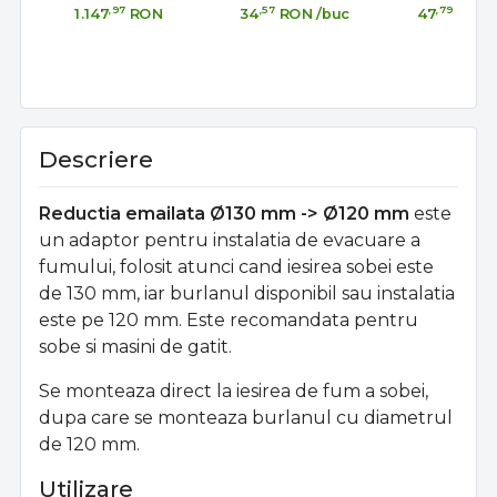
,97
,57
,79
1.147
RON
34
RON
/buc
47
RON
Descriere
Reductia emailata Ø130 mm -> Ø120 mm
este
un adaptor pentru instalatia de evacuare a
fumului, folosit atunci cand iesirea sobei este
de 130 mm, iar burlanul disponibil sau instalatia
este pe 120 mm. Este recomandata pentru
sobe si masini de gatit.
Se monteaza direct la iesirea de fum a sobei,
dupa care se monteaza burlanul cu diametrul
de 120 mm.
Utilizare