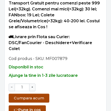
Transport Gratuit pentru comenzi peste 999
Lei(<32kg). Comenzi mai mici(<32kg): 30 lei;
FANbox: 19 Lei; Colete
Grele/Volumetrice(>32kg): 40-200 lei. Costul
se afiseaza in Cos !
🚛Livrare prin Flota sau Curier:
DSC/FanCourier - Deschidere+Verificare
Colet
Cod produs - SKU
MF007879
Disponibil in stoc
Ajunge la tine in 1-3 zile lucratoare
−
+
Cumpara acum
👉
Pune in cos