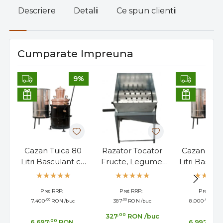
Descriere
Detalii
Ce spun clientii
Cumparate Impreuna
9%
Cazan Tuica 80
Razator Tocator
Cazan Tuic
Litri Basculant cu
Fructe, Legume,
Litri Bascul
Amestecator
Manual 5 Kg
Amesteca
Pret RRP:
Pret RRP:
Pret RRP:
,00
,00
,00
7.400
RON
/buc
387
RON
/buc
8.000
RON
,00
327
RON
/buc
,00
,00
6.697
RON
6.997
R