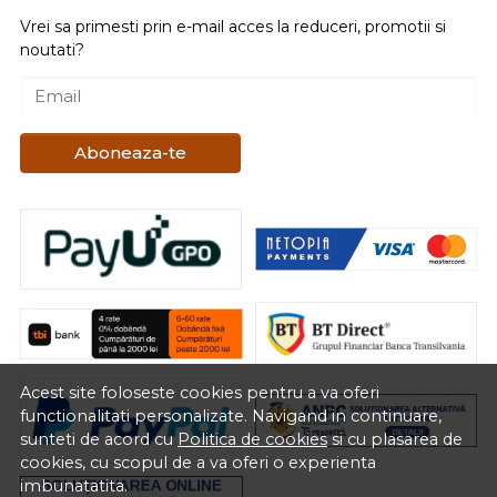
Vrei sa primesti prin e-mail acces la reduceri, promotii si
noutati?
Email
Aboneaza-te
Acest site foloseste cookies pentru a va oferi
functionalitati personalizate. Navigand in continuare,
sunteti de acord cu
Politica de cookies
si cu plasarea de
cookies, cu scopul de a va oferi o experienta
imbunatatita.