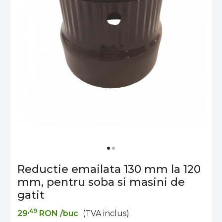
Reductie emailata 130 mm la 120
mm, pentru soba si masini de
gatit
,49
29
RON
/buc
(TVA inclus)