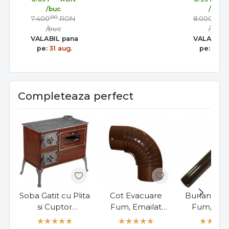
/buc
/buc
,00
,00
7.400
RON
8.000
R
/buc
/buc
VALABIL pana
VALABIL 
pe:
31 aug.
pe:
31 au
Completeaza perfect
Soba Gatit cu Plita
Cot Evacuare
Burlan Eva
si Cuptor
Fum, Emailat
Fum, Ema
"Fantazia"
Maro 120mm
Maro 12