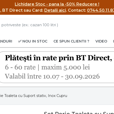
Lichidare Stoc - pana la -50% Reducere !
BI, BT Direct sau Card:
Detalii aici
.
Contact:
0744.50.11.8
ANDURI
✅ NOU IN STOC
CE SPUN CLIENTII ?
VIDEO
ie Toaleta cu Suport stativ, Inox Cupru