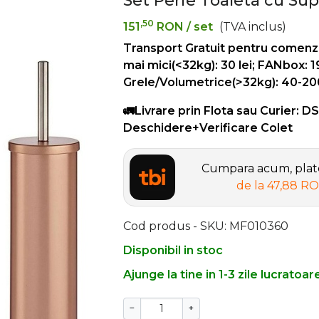
Set Perie Toaleta cu Sup
,50
151
RON
/ set
(TVA inclus)
Transport Gratuit pentru comenz
mai mici(<32kg): 30 lei; FANbox: 1
Grele/Volumetrice(>32kg): 40-200 
🚛Livrare prin Flota sau Curier: D
Deschidere+Verificare Colet
Cumpara acum, plate
de la
47,88 R
Cod produs - SKU
MF010360
Disponibil in stoc
Ajunge la tine in 1-3 zile lucratoar
−
+