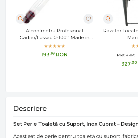
Alcoolmetru Profesional
Razator Tocat
Cartier/Lussac 0-100°, Made in
Manu
France, 17cm
,18
193
RON
Pret RRP:
,00
327
Descriere
Set Perie Toaletă cu Suport, Inox Cuprat – Desig
Acest set de perie pentru toaletă cu suport, fabrica