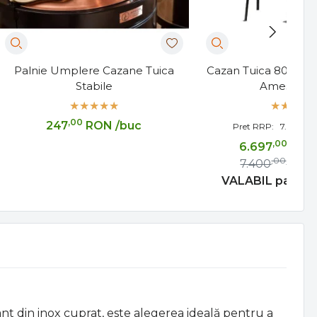
Palnie Umplere Cazane Tuica
Cazan Tuica 80 Litri
Stabile
Amesteca
,00
247
RON
/buc
,00
Pret RRP:
7.400
,00
6.697
RO
,00
7.400
RON
VALABIL pana p
gant din inox cuprat, este alegerea ideală pentru a