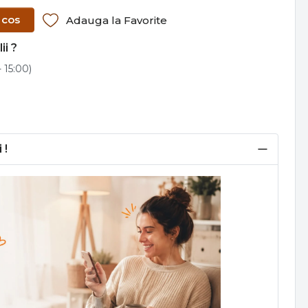
 cos
Adauga la Favorite
ii ?
 15:00)
 !