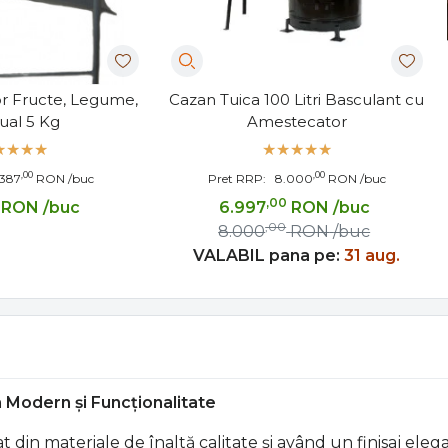
or Fructe, Legume,
Cazan Tuica 100 Litri Basculant cu
al 5 Kg
Amestecator
,00
,00
387
RON
/buc
Pret RRP:
8.000
RON
/buc
,00
RON
/buc
6.997
RON
/buc
,00
8.000
RON
/buc
VALABIL pana pe:
31 aug.
n Modern și Funcționalitate
t din materiale de înaltă calitate și având un finisaj ele