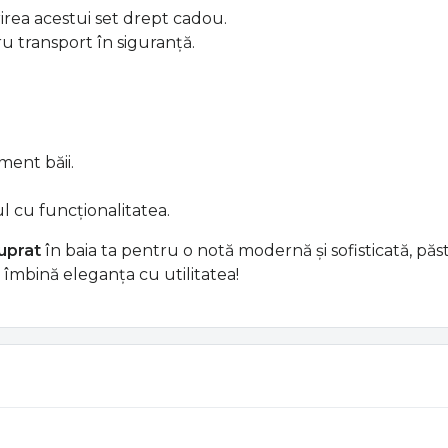
irea acestui set drept cadou.
u transport în siguranță.
ent băii.
ul cu funcționalitatea.
uprat
în baia ta pentru o notă modernă și sofisticată, păst
 îmbină eleganța cu utilitatea!