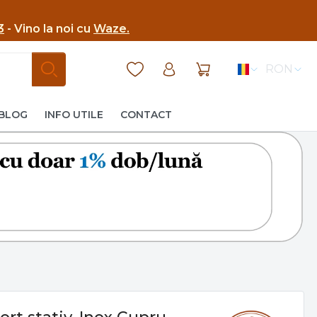
3
- Vino la noi cu
Waze.
RON
BLOG
INFO UTILE
CONTACT