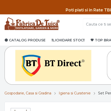
Poti p
lati si in Rate T
🟤 CATALOG PRODUSE
❗LICHIDARE STOC❗
🤎 TOP BR
Gospodarie, Casa si Gradina
Igiena si Curatenie
Set Per