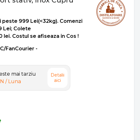
ort stativ, Inox Cupru
i peste 999 Lei(<32kg). Comenzi
9 Lei; Colete
lei. Costul se afiseaza in Cos !
SC/FanCourier -
ste mai tarziu
Detalii
aici
ON
/ Luna
e