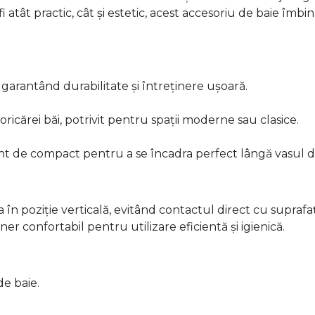
fi atât practic, cât și estetic, acest accesoriu de baie îm
t, garantând durabilitate și întreținere ușoară.
oricărei băi, potrivit pentru spații moderne sau clasice.
ent de compact pentru a se încadra perfect lângă vasul d
n poziție verticală, evitând contactul direct cu suprafața
r confortabil pentru utilizare eficientă și igienică.
e baie.