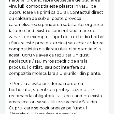
material organic (spre deosebire de distilarea
vinului), compozitia este plasata in vasul de
cupru (care va primi caldura). Contactul direct
cu caldura de sub el poate provoca
caramelizarea si prinderea substantei organice
(atunci cand exista o concentratie mare de
zahar - de exemplu - tipul de fructe din borhot
/ flacara este prea puternica) sau chiar arderea
compozitiei (in distilarea uleiurilor esentiale) si
acest lucru va avea ca rezultat un gust
neplacut si / sau miros specific de ars la
produsul distilat, sau pot interfera cu
compozitia moleculara a uleiurilor din plante.
> Pentru a evita prinderea si arderea
borhotului, si pentru a proteja cazanul, se
recomanda obligatoriu -atunci cand nu exista
amestecator- sa se utilizeze aceasta Sita din
Cupru, care se pozitioneaza pe fundul