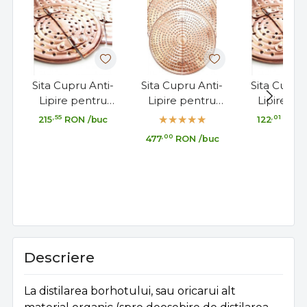
Sita Cupru Anti-
Sita Cupru Anti-
Sita Cupru 
Lipire pentru
Lipire pentru
Lipire pe
Alambic 10 Litri,
Alambic 40 Litri,
Alambic 3 L
,55
,01
215
RON
/buc
122
RON
20,5cm
34 cm
15cm
,00
477
RON
/buc
Descriere
La distilarea borhotului, sau oricarui alt