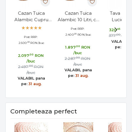
Cazan Tuica
Cazan Tuica
Tava Rot
Alambic Cupru
Alambic 10 Litri, cu
Lucioasa
Pur 15 Litri, cu
Termometru
Cupru pe
Pret RRP:
,45
320
RON
Termometru
Inclus
Servit 3
,00
2.400
RON
/buc
,00
377
RON
Pret RRP:
Inlcus
VALABIL 
,00
2.600
RON
/buc
,00
pe:
31 au
1.897
RON
/buc
,00
2.097
RON
,00
2.287
RON
/buc
/buc
,00
2.497
RON
VALABIL pana
/buc
pe:
31 aug.
VALABIL pana
pe:
31 aug.
Completeaza perfect