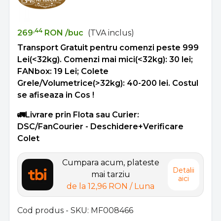
,44
269
RON
/buc
(TVA inclus)
Transport Gratuit pentru comenzi peste 999
Lei(<32kg). Comenzi mai mici(<32kg): 30 lei;
FANbox: 19 Lei; Colete
Grele/Volumetrice(>32kg): 40-200 lei. Costul
se afiseaza in Cos !
🚛Livrare prin Flota sau Curier:
DSC/FanCourier - Deschidere+Verificare
Colet
Cumpara acum, plateste
Detalii
mai tarziu
aici
de la
12,96 RON
/ Luna
Cod produs - SKU
MF008466