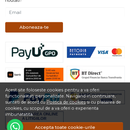
noutati?
Email
Aboneaza-te
Acest site foloseste cookies pentru a va oferi
functionalitati personalizate. Navigand in continuare,
sunteti de acord cu
Politica de cookies
si cu plasarea de
cookies, cu scopul de a va oferi o experienta
imbunatatita.
Accepta toate cookie-urile