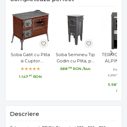
Soba Gatit cu Plita
Soba Semineu Tip
TERMOSEM
si Cuptor
Godin cu Plita, pe
ALPINA 
"Fantazia"
Lemne, Brichete
MOK
,38
688
RON
/buc
Pret RRP:
Tip "Mini", Usa
,00
6.200
RON
,97
1.147
RON
Fonta+Geam
,00
5.987
/buc
Descriere