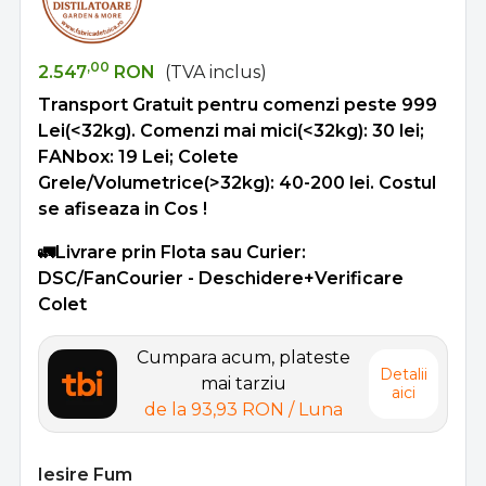
,00
2.547
RON
(TVA inclus)
Transport Gratuit pentru comenzi peste 999
Lei(<32kg). Comenzi mai mici(<32kg): 30 lei;
FANbox: 19 Lei; Colete
Grele/Volumetrice(>32kg): 40-200 lei. Costul
se afiseaza in Cos !
🚛Livrare prin Flota sau Curier:
DSC/FanCourier - Deschidere+Verificare
Colet
Cumpara acum, plateste
Detalii
mai tarziu
aici
de la
93,93 RON
/ Luna
Iesire Fum