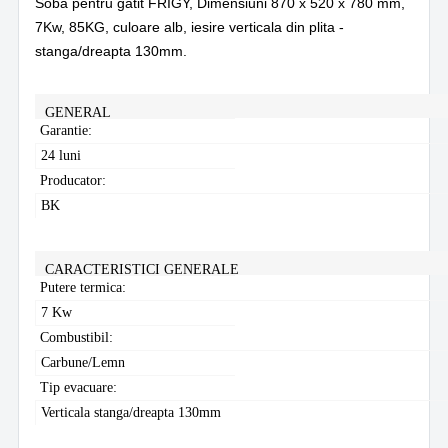
Soba pentru gatit FRIGY, Dimensiuni
870 x 520 x 780 mm
,
7Kw, 85KG, culoare alb, iesire verticala din plita -
stanga/dreapta 130mm.
GENERAL
Garantie:
24 luni
Producator:
BK
CARACTERISTICI GENERALE
Putere termica:
7 Kw
Combustibil:
Carbune/Lemn
Tip evacuare:
Verticala stanga/dreapta 130mm