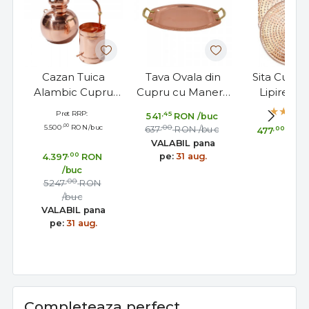
Cazan Tuica
Tava Ovala din
Sita Cupru 
Alambic Cupru
Cupru cu Manere
Lipire pe
Pur 50 Litri, cu
din Bronz
Alambic 40 
Pret RRP:
,45
541
RON
/buc
Termometru
34x25cm
34 c
,00
5.500
RON
/buc
,00
,00
637
RON
/buc
477
RON
Inclus
Fabricata in Grecia
VALABIL pana
,00
pe:
31 aug.
4.397
RON
/buc
,00
5.247
RON
/buc
VALABIL pana
pe:
31 aug.
Completeaza perfect