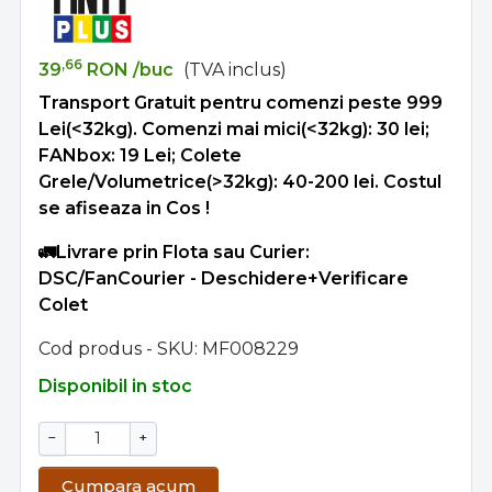
,66
39
RON
/buc
(TVA inclus)
Transport Gratuit pentru comenzi peste 999
Lei(<32kg). Comenzi mai mici(<32kg): 30 lei;
FANbox: 19 Lei; Colete
Grele/Volumetrice(>32kg): 40-200 lei. Costul
se afiseaza in Cos !
🚛Livrare prin Flota sau Curier:
DSC/FanCourier - Deschidere+Verificare
Colet
Cod produs - SKU
MF008229
Disponibil in stoc
−
+
Cumpara acum