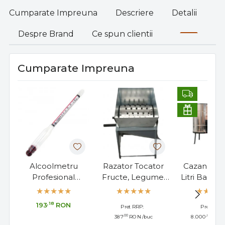
Cumparate Impreuna
Descriere
Detalii
Despre Brand
Ce spun clientii
Cumparate Impreuna
Alcoolmetru
Razator Tocator
Cazan Tuic
Profesional
Fructe, Legume,
Litri Bascul
Cartier/Lussac 0-
Manual 5 Kg
Amesteca
100°, Made in
,18
193
RON
Pret RRP:
Pret RRP:
France, 17cm
,00
,00
387
RON
/buc
8.000
RON