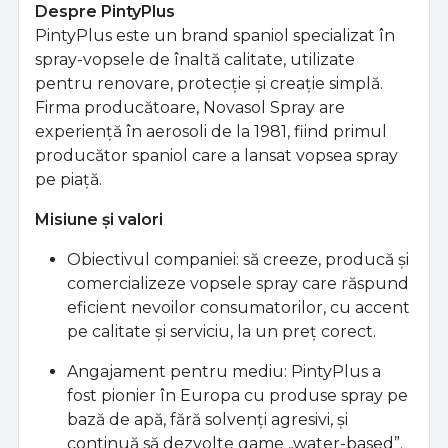
Despre PintyPlus
PintyPlus este un brand spaniol specializat în
spray-vopsele de înaltă calitate, utilizate
pentru renovare, protecţie şi creaţie simplă.
Firma producătoare, Novasol Spray are
experienţă în aerosoli de la 1981, fiind primul
producător spaniol care a lansat vopsea spray
pe piaţă.
Misiune şi valori
Obiectivul companiei: să creeze, producă şi
comercializeze vopsele spray care răspund
eficient nevoilor consumatorilor, cu accent
pe calitate şi serviciu, la un preţ corect.
Angajament pentru mediu: PintyPlus a
fost pionier în Europa cu produse spray pe
bază de apă, fără solvenţi agresivi, şi
continuă să dezvolte game „water-based”.