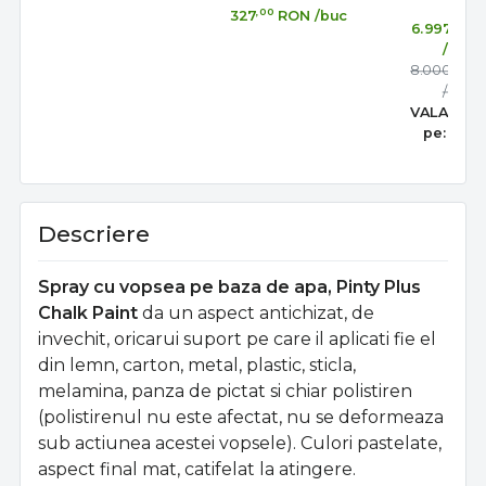
,00
327
RON
/buc
,00
6.997
R
/buc
,00
8.000
R
/buc
VALABIL 
pe:
31 au
Descriere
Spray cu vopsea pe baza de apa, Pinty Plus
Chalk Paint
da un aspect antichizat, de
invechit, oricarui suport pe care il aplicati fie el
din lemn, carton, metal, plastic, sticla,
melamina, panza de pictat si chiar polistiren
(polistirenul nu este afectat, nu se deformeaza
sub actiunea acestei vopsele).
Culori pastelate,
aspect final mat, catifelat la atingere.