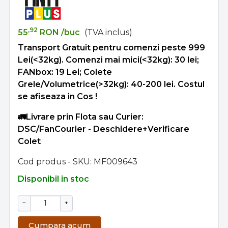
,92
55
RON
/buc
(TVA inclus)
Transport Gratuit pentru comenzi peste 999
Lei(<32kg). Comenzi mai mici(<32kg): 30 lei;
FANbox: 19 Lei; Colete
Grele/Volumetrice(>32kg): 40-200 lei. Costul
se afiseaza in Cos !
🚛Livrare prin Flota sau Curier:
DSC/FanCourier - Deschidere+Verificare
Colet
Cod produs - SKU
MF009643
Disponibil in stoc
−
+
Cumpara acum