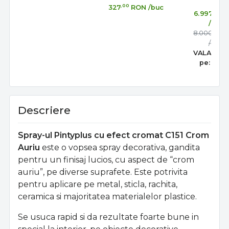
,00
327
RON
/buc
,00
6.997
R
/buc
,00
8.000
R
/buc
VALABIL 
pe:
31 au
Descriere
Spray-ul Pintyplus cu efect cromat C151 Crom
Auriu
este o vopsea spray decorativa, gandita
pentru un finisaj lucios, cu aspect de “crom
auriu”, pe diverse suprafete. Este potrivita
pentru aplicare pe metal, sticla, rachita,
ceramica si majoritatea materialelor plastice.
Se usuca rapid si da rezultate foarte bune in