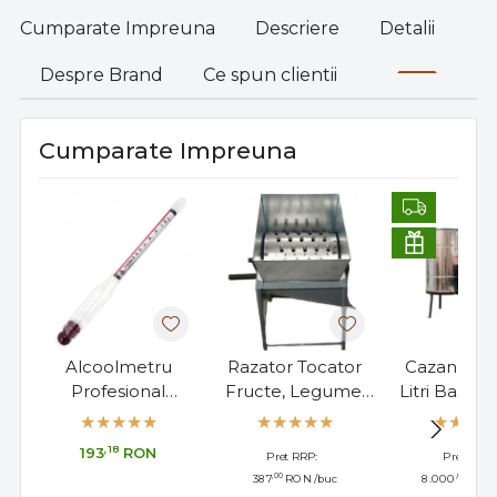
Cumparate Impreuna
Descriere
Detalii
Despre Brand
Ce spun clientii
Cumparate Impreuna
Alcoolmetru
Razator Tocator
Cazan Tuic
Profesional
Fructe, Legume,
Litri Bascul
Cartier/Lussac 0-
Manual 5 Kg
Amesteca
100°, Made in
,18
193
RON
Pret RRP:
Pret RRP:
France, 17cm
,00
,00
387
RON
/buc
8.000
RON