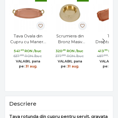
Tava Ovala din
Scrumiera din
Tava
Cupru cu Manere
Bronz Masiv
Dreptunghi
din Bronz
Turnat, Fabricata
din Cupru 
,45
,45
,95
541
RON
/buc
320
RON
/buc
413
RON
34x25cm
in Grecia
Servit st
,00
,00
,00
637
RON
/buc
377
RON
/buc
487
RON
Fabricata in Grecia
Frantuz
VALABIL pana
VALABIL pana
VALABIL 
40x25
pe:
31 aug.
pe:
31 aug.
pe:
31 au
Descriere
Tava rotunda din cupru pentru servit, gravata