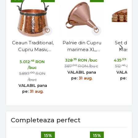
Ceaun Traditional,
Palnie din Cupru
Set din C
Cupru Masiv,
marimea XL,
Masiv c
Toarta Fier Forjat,
diametrul de 23
Recipiente 
,95
,59
328
RON
/buc
435
RON
,45
5.012
RON
200 Litri
cm pentru
Condime
,00
,46
387
RON
/buc
512
RON
/buc
Distilate Premium
Fabricat
VALABIL pana
VALABIL 
,00
5.897
RON
Portuga
pe:
31 aug.
pe:
31 au
/buc
VALABIL pana
pe:
31 aug.
Completeaza perfect
15%
15%