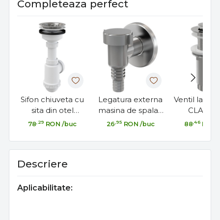
Completeaza perfect
Sifon chiuveta cu
Legatura externa
Ventil lavoa
sita din otel
masina de spalat,
CLACK 5
inoxidabil DN115-
cromat APS1
metalic
,29
,95
,46
78
RON
/buc
26
RON
/buc
88
RON
DN50/40
preaplin d
Descriere
Aplicabilitate: