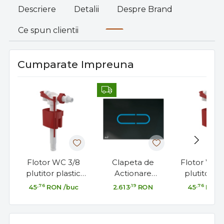
Descriere
Detalii
Despre Brand
Ce spun clientii
Cumparate Impreuna
Flotor WC 3/8
Clapeta de
Flotor WC 
plutitor plastic
Actionare
plutitor pl
alimentare laterală
Alcaplast TOUCH-
alimentare l
,76
,19
,76
45
RON
/buc
2.613
RON
45
RON
rezervor WC
FREE, NIGHT-
LIGHT