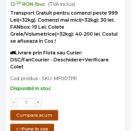
,20
12
RON
/buc
(TVA inclus)
Transport Gratuit pentru comenzi peste 999
Lei(<32kg). Comenzi mai mici(<32kg): 30 lei;
FANbox: 19 Lei; Colete
Grele/Volumetrice(>32kg): 40-200 lei. Costul
se afiseaza in Cos !
🚛Livrare prin Flota sau Curier:
DSC/FanCourier - Deschidere+Verificare
Colet
Cod produs - SKU
MF007191
Disponibil in stoc
−
+
Cumpara acum
👉
Pune in cos