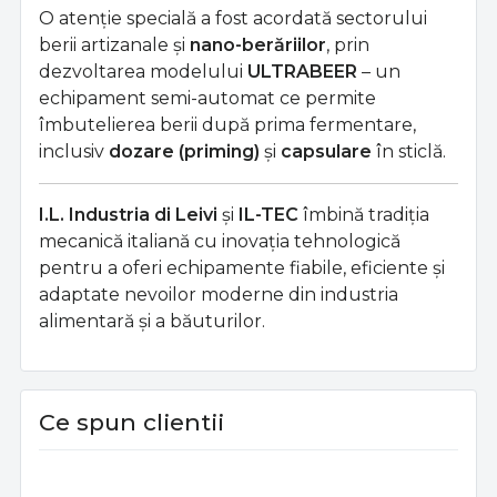
O atenție specială a fost acordată sectorului
berii artizanale și
nano-berăriilor
, prin
dezvoltarea modelului
ULTRABEER
– un
echipament semi-automat ce permite
îmbutelierea berii după prima fermentare,
inclusiv
dozare (priming)
și
capsulare
în sticlă.
I.L. Industria di Leivi
și
IL-TEC
îmbină tradiția
mecanică italiană cu inovația tehnologică
pentru a oferi echipamente fiabile, eficiente și
adaptate nevoilor moderne din industria
alimentară și a băuturilor.
Ce spun clientii