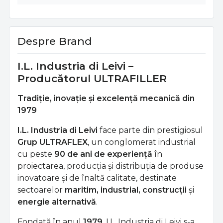
Despre Brand
I.L. Industria di Leivi –
Producătorul ULTRAFILLER
Tradiție, inovație și excelență mecanică din
1979
I.L. Industria di Leivi
face parte din prestigiosul
Grup ULTRAFLEX
, un conglomerat industrial
cu peste
90 de ani de experiență
în
proiectarea, producția și distribuția de produse
inovatoare și de înaltă calitate, destinate
sectoarelor
maritim, industrial, construcții
și
energie alternativă
.
Fondată în anul
1979
, I.L. Industria di Leivi s-a