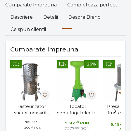
Cumparate Impreuna
Completeaza perfect
Descriere
Detalii
Despre Brand
Ce spun clientii
Cumparate Impreuna
26%
Pasteurizator
Tocator
Presa hidra
sucuri Inox 40L,
centrifugal electric
fructe 80L
bain-marie cu
de fructe AM1
Grifo pen
Pret RRP:
,99
5.312
RON
,99
6.494
R
serpentina,
Grifo
struguri 
,00
14.500
RON
,00
7.277
RON
/buc