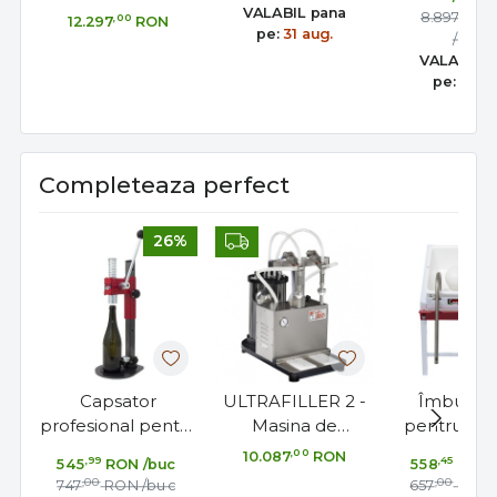
Toscana Inox Italia
must si c
VALABIL pana
,00
8.897
R
,00
12.297
RON
pe:
31 aug.
/buc
VALABIL 
pe:
31 au
Completeaza perfect
26%
Capsator
ULTRAFILLER 2 -
Îmbuteli
profesional pentru
Masina de
pentru 3 sti
capace tip
Imbuteliere Sticle
vas colecto
,00
10.087
RON
,99
,45
545
RON
/buc
558
RON
coroana, ideal
cu Vacuum, 2
mople
,00
,00
747
RON
/buc
657
RON