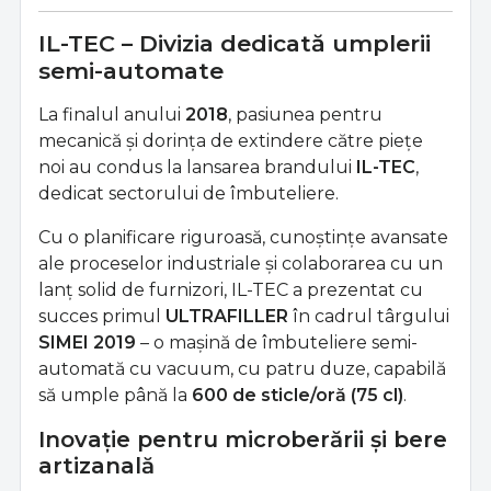
IL-TEC – Divizia dedicată umplerii
semi-automate
La finalul anului
2018
, pasiunea pentru
mecanică și dorința de extindere către piețe
noi au condus la lansarea brandului
IL-TEC
,
dedicat sectorului de îmbuteliere.
Cu o planificare riguroasă, cunoștințe avansate
ale proceselor industriale și colaborarea cu un
lanț solid de furnizori, IL-TEC a prezentat cu
succes primul
ULTRAFILLER
în cadrul târgului
SIMEI 2019
– o mașină de îmbuteliere semi-
automată cu vacuum, cu patru duze, capabilă
să umple până la
600 de sticle/oră (75 cl)
.
Inovație pentru microberării și bere
artizanală