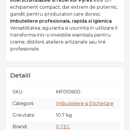
interschimbabile si rezervor Pyrex
este un
echipament compact, dar extrem de puternic,
gandit pentru producatori care doresc
imbuteliere profesionala, rapida si igienica
.
Versatilitatea, siguranta si usurinta in utilizare il
transforma intr-o investitie esentiala pentru
crame, distilerii, ateliere artizanale sau linii
profesionale.
Detalii
SKU
MF010600
Categorii
Imbuteliere si Etichetare
Greutate
10.7 kg
Brand
Il-TEC