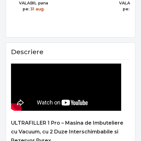
pentru bere, vin,
Duze, 400+
VALABIL pana
VALABIL 
apa, sucuri
Sticle/oră
pe:
31 aug.
pe:
31 au
Descriere
ULTRAFILLER 1 Pro – Masina de Imbuteliere
cu Vacuum, cu 2 Duze Interschimbabile si
Rezervor Pyrex