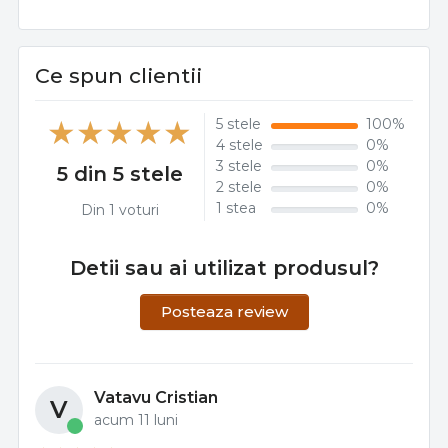
Ce spun clientii
5 stele
100%
4 stele
0%
3 stele
0%
5 din 5 stele
2 stele
0%
1 stea
0%
Din 1 voturi
Detii sau ai utilizat produsul?
Posteaza review
Vatavu Cristian
V
acum 11 luni