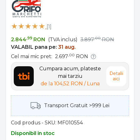
[1]
,99
,00
2.844
RON
(TVA inclus)
3.897
RON
VALABIL pana pe:
31 aug.
,00
Cel mai mic pret:
2.697
RON
Cumpara acum, plateste
Detalii
mai tarziu
aici
de la
104,52 RON
/ Luna
Transport Gratuit >999 Lei
Cod produs - SKU
MF010554
Disponibil in stoc