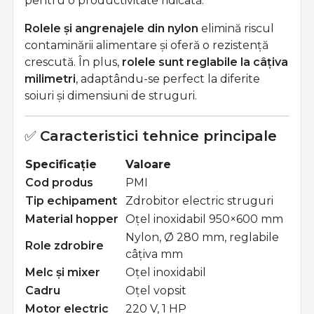
pentru o productivitate ridicată.
Rolele și angrenajele din nylon
elimină riscul
contaminării alimentare și oferă o rezistență
crescută. În plus,
rolele sunt reglabile la câțiva
milimetri
, adaptându-se perfect la diferite
soiuri și dimensiuni de struguri.
✅
Caracteristici tehnice principale
Specificație
Valoare
Cod produs
PMI
Tip echipament
Zdrobitor electric struguri
Material hopper
Oțel inoxidabil 950×600 mm
Nylon, Ø 280 mm, reglabile
Role zdrobire
câțiva mm
Melc și mixer
Oțel inoxidabil
Cadru
Oțel vopsit
Motor electric
220 V, 1 HP