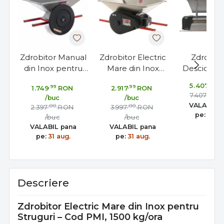
Zdrobitor Manual
Zdrobitor Electric
Zdrobitor
din Inox pentru
Mare din Inox
Desciorchi
Struguri – Role
pentru Fructe
Electric Ful
,99
5.407
R
,99
,99
1.749
RON
2.917
RON
Nylon, Hopper
Fără Sâmburi si
pentru Str
,00
7.407
R
/buc
/buc
800×500 mm, 700
Struguri – Cuțite
1500 kg
VALABIL 
,00
,00
2.397
RON
3.997
RON
kg/ora
Inox, Role Nylon,
pe:
31 au
/buc
/buc
1500 kg/ora
VALABIL pana
VALABIL pana
pe:
31 aug.
pe:
31 aug.
Descriere
Zdrobitor Electric Mare din Inox pentru
Struguri – Cod PMI, 1500 kg/ora