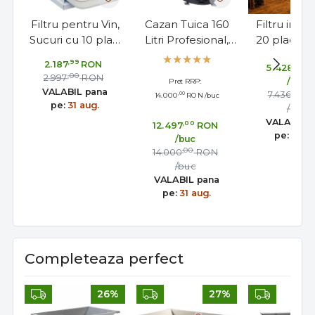
Filtru pentru Vin,
Cazan Tuica 160
Filtru inox 
Sucuri cu 10 placi
Litri Profesional,
20 placi fil
din otel inoxidabil
Stabil cu
20x20 cm,
,99
2.187
RON
,99
5.428
R
Grifo
Amestecator
inox si man
,00
2.997
RON
/buc
Pret RRP:
| Grifo F
VALABIL pana
,00
7.436
R
,00
14.000
RON
/buc
pe:
31 aug.
/buc
VALABIL 
,00
12.497
RON
pe:
31 au
/buc
,00
14.000
RON
/buc
VALABIL pana
pe:
31 aug.
Completeaza perfect
26%
27%