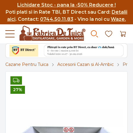
Lichidare Stoc - pana la -50% Reducere !
Poti p
lati si in Rate TBI, BT Direct sau Card:
Detalii
aici
.
Contact:
0744.50.11.83
- Vino la noi cu
Waze.
Cazane Pentru Tuica
Accesorii Cazan si Al-Ambic
Prel
27%