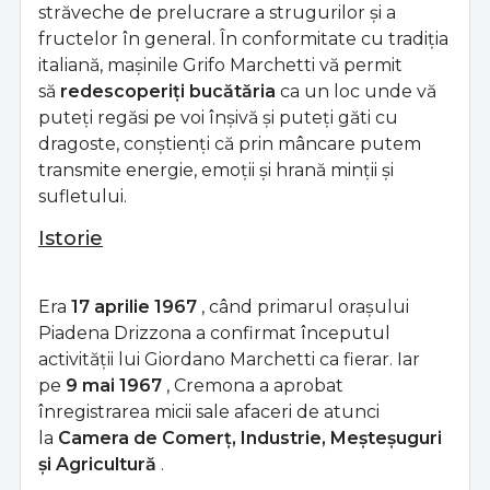
străveche de prelucrare a strugurilor și a
fructelor în general. În conformitate cu tradiția
italiană, mașinile Grifo Marchetti vă permit
să
redescoperiți bucătăria
ca un loc unde vă
puteți regăsi pe voi înșivă și puteți găti cu
dragoste, conștienți că prin mâncare putem
transmite energie, emoții și hrană minții și
sufletului.
Istorie
Era
17 aprilie 1967
, când primarul orașului
Piadena Drizzona a confirmat începutul
activității lui Giordano Marchetti ca fierar. Iar
pe
9 mai 1967
, Cremona a aprobat
înregistrarea micii sale afaceri de atunci
la
Camera de Comerț, Industrie, Meșteșuguri
și Agricultură
.