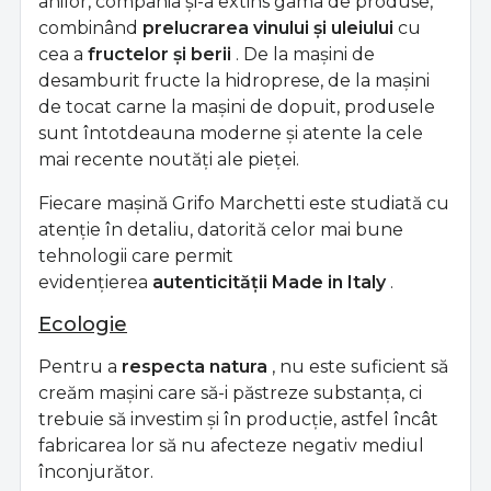
anilor, compania și-a extins gama de produse,
combinând
prelucrarea vinului și uleiului
cu
cea a
fructelor și berii
. De la mașini de
desamburit fructe la hidroprese, de la mașini
de tocat carne la mașini de dopuit, produsele
sunt întotdeauna moderne și atente la cele
mai recente noutăți ale pieței.
Fiecare mașină Grifo Marchetti este studiată cu
atenție în detaliu, datorită celor mai bune
tehnologii care permit
evidențierea
autenticității Made in Italy
.
Ecologie
Pentru a
respecta natura
, nu este suficient să
creăm mașini care să-i păstreze substanța, ci
trebuie să investim și în producție, astfel încât
fabricarea lor să nu afecteze negativ mediul
înconjurător.