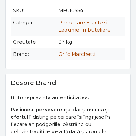
SKU
MF010554
Categorii
Prelucrare Fructe si
Legume, Imbuteliere
Greutate
37 kg
Brand
Grifo Marchetti
Despre Brand
Grifo reprezinta autenticitatea.
Pasiunea, perseverența,
dar și
munca și
efortul
îi disting pe cei care își îngrijesc în
fiecare an podgoriile, păstrând cu
gelozie
tradițiile de altădată
și aromele