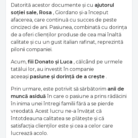
Datorită acestor documente și cu
ajutorul
soției sale, Rosa
, Giordano și-a început
afacerea, care continuă cu succes de peste
cincizeci de ani. Pasiunea, combinată cu dorința
de a oferi clienților produse de cea mai înaltă
calitate și cu un gust italian rafinat, reprezintă
pilonii companiei.
Acum,
fiii Donato și Luca
, călcând pe urmele
tatălui lor, au investit în companie
aceeași
pasiune și dorință de a crește
.
Prin urmare, este potrivit să sărbătorim
anii de
muncă asiduă
în care o pasiune a prins rădăcini
în inima unei întregi familii fără a se pierde
vreodată. Acest lucru ne-a învățat că
întotdeauna calitatea se plătește și că
satisfacția clienților este și cea a celor care
lucrează acolo.