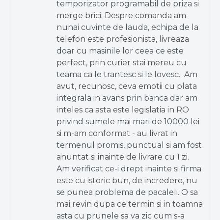
temporizator programabil de priza si
merge brici.
Despre comanda am
nunai cuvinte de lauda, echipa de la
telefon este profesionista, livreaza
doar cu masinile lor ceea ce este
perfect, prin curier stai mereu cu
teama ca le trantesc si le lovesc.
Am
avut, recunosc, ceva emotii cu plata
integrala in avans prin banca dar am
inteles ca asta este legislatia in RO
privind sumele mai mari de 10000 lei
si m-am conformat - au livrat in
termenul promis, punctual si am fost
anuntat si inainte de livrare cu 1 zi.
Am verificat ce-i drept inainte si firma
este cu istoric bun, de incredere, nu
se punea problema de pacaleli.
O sa
mai revin dupa ce termin si in toamna
asta cu prunele sa va zic cum s-a