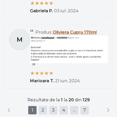
Gabriela P.
03 iul. 2024
Produs:
Oliviera Cupru 170ml
M
Marioara T.
21 iun. 2024
Rezultate de la
1
la
20
din
129
1
2
3
4
...
7