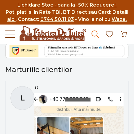
Lichidare Stoc - pana la -50% Reducere !
Poti p
lati si in Rate TBI, BT Direct sau Card:
Detalii
aici
.
Contact:
0744.50.11.83
- Vino la noi cu
Waze.
Marturiile clientilor
L