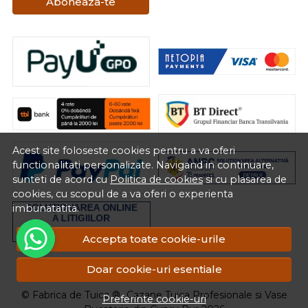
Aboneaza-te
Acest site foloseste cookies pentru a va oferi
functionalitati personalizate. Navigand in continuare,
sunteti de acord cu
Politica de cookies
si cu plasarea de
cookies, cu scopul de a va oferi o experienta
imbunatatita.
Accepta toate cookie-urile
RON
Doar cookie-uri esentiale
© Fabrica de Tuica ®- Cazane Tuica Profesionale si Vase
Preferinte cookie-uri