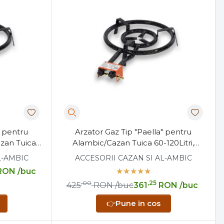
" pentru
Arzator Gaz Tip "Paella" pentru
azan Tuica
Alambic/Cazan Tuica 60-120Litri,
de 50 cm
Diametru de 40 cm
L-AMBIC
ACCESORII CAZAN SI AL-AMBIC
RON
/buc
,00
,25
425
RON
/buc
361
RON
/buc
👉
Pune in cos