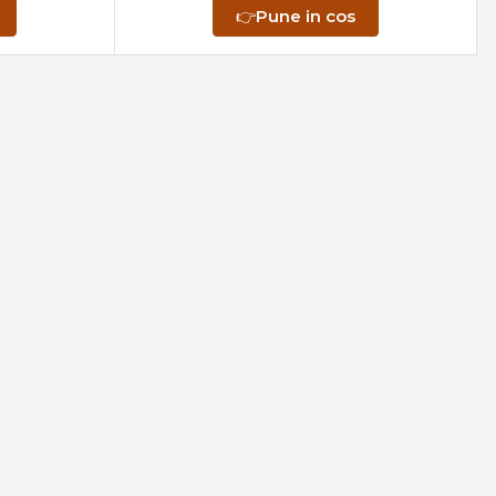
👉
Pune in cos