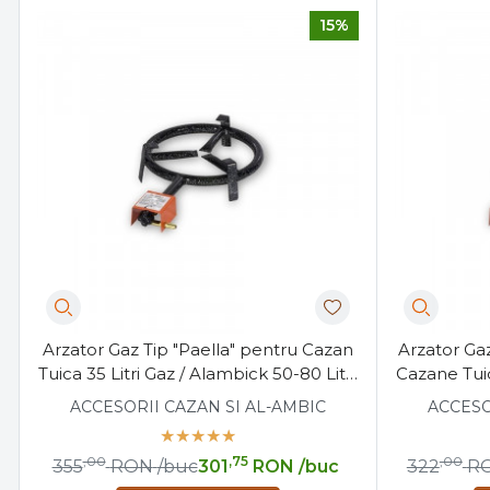
15%
Arzator Gaz Tip "Paella" pentru Cazan
Arzator Gaz
Tuica 35 Litri Gaz / Alambick 50-80 Litri,
Cazane Tui
Diametru de 30cm
ACCESORII CAZAN SI AL-AMBIC
ACCESO
,00
,75
,00
355
RON
/buc
301
RON
/buc
322
R