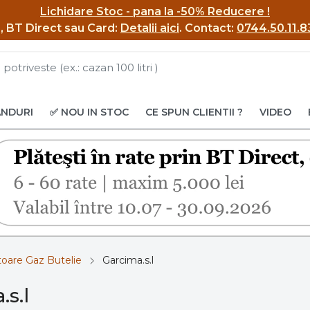
Lichidare Stoc - pana la -50% Reducere !
BI, BT Direct sau Card:
Detalii aici
.
Contact:
0744.50.11.8
ANDURI
✅ NOU IN STOC
CE SPUN CLIENTII ?
VIDEO
toare Gaz Butelie
Garcima.s.l
.s.l