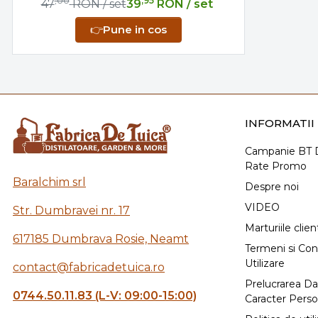
,00
,95
47
RON
/ set
39
RON
/ set
👉
Pune in cos
INFORMATII 
Campanie BT D
Rate Promo
Baralchim srl
Despre noi
VIDEO
Str. Dumbravei nr. 17
Marturiile client
617185 Dumbrava Rosie, Neamt
Termeni si Cond
Utilizare
contact@fabricadetuica.ro
Prelucrarea Da
0744.50.11.83 (L-V: 09:00-15:00)
Caracter Perso