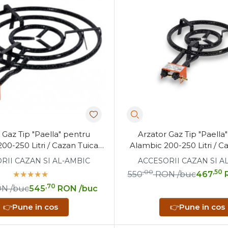
.
i.
ofesional.
 Gaz Tip "Paella" pentru
Arzator Gaz Tip "Paella
00-250 Litri / Cazan Tuica
Alambic 200-250 Litri / C
Litri, Diametru de 60 cm
100-120Litri, Diametru 
RII CAZAN SI AL-AMBIC
ACCESORII CAZAN SI A
,00
,50
550
RON
/buc
467
,70
ON
/buc
545
RON
/buc
👉
Pune in cos
👉
Pune in cos