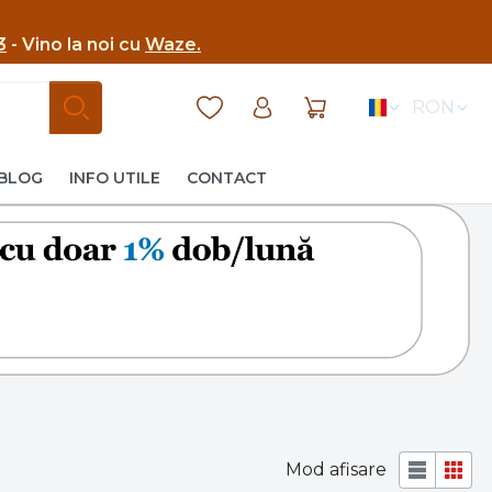
3
- Vino la noi cu
Waze.
RON
BLOG
INFO UTILE
CONTACT
Mod afisare