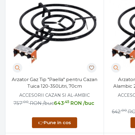
Când alegi acest tip:
Dacă distilezi frecvent şi vrei eficienţă mai mare
Dacă spaţiul tău nu permite utilizarea lemnulu
Dacă vrei să faci tranziţia spre un proces mai pr
Arzator Gaz Tip "Paella" pentru Cazan
Arzator
Tuica 120-350Litri, 70cm
Alambic 2
120-200
ACCESORII CAZAN SI AL-AMBIC
ACCESO
,00
,45
757
RON
/buc
643
RON
/buc
,00
642
R
👉
Pune in cos