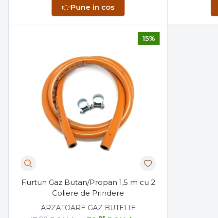
👉
Pune in cos
15%
Furtun Gaz Butan/Propan 1,5 m cu 2
Coliere de Prindere
ARZATOARE GAZ BUTELIE