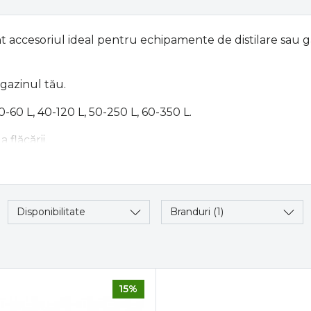
 accesoriul ideal pentru echipamente de distilare sau gă
gazinul tău.
0-60 L, 40-120 L, 50-250 L, 60-350 L.
 flăcării.
une eficientă.
Disponibilitate
Branduri
(1)
e gaz.
ol decât focul pe lemne.
ic) cu o sursă de căldură modernă.
15%
e de timp.