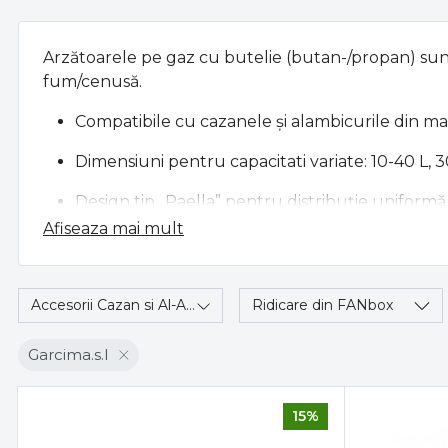
Arzătoarele pe gaz cu butelie (butan-/propan) sunt
fum/cenusă.
Compatibile cu cazanele şi alambicurile din ma
Dimensiuni pentru capacitati variate: 10-40 L, 3
Design tip „Paella” pentru distribuţie uniformă a
Afiseaza mai mult
Pot fi utilizate în spaţii unde lemnul nu e opţi
Avantaje clare pentru tine:
Accesorii Cazan si Al-Ambic
(1)
Ridicare din FANbox
Montare simplă, conectare directă la butelie d
Garcima.s.l
Reglare atentă a temperaturii – mai bun contr
Foloseşti echipamentul existent (cazan, alamb
15%
Reducere fum, curăţare mai uşoară şi economi