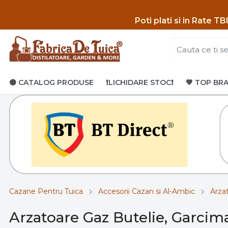
Poti p
lati si in Rate T
🟤 CATALOG PRODUSE
❗LICHIDARE STOC❗
🤎 TOP BR
Cazane Pentru Tuica
Accesorii Cazan si Al-Ambic
Arza
Arzatoare Gaz Butelie, Garcima