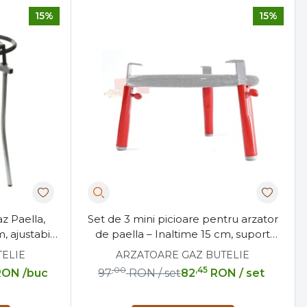
15%
15%
z Paella,
Set de 3 mini picioare pentru arzator
, ajustabil
de paella – Inaltime 15 cm, suport
stabil
ELIE
ARZATOARE GAZ BUTELIE
,00
,45
RON
/buc
97
RON
/ set
82
RON
/ set