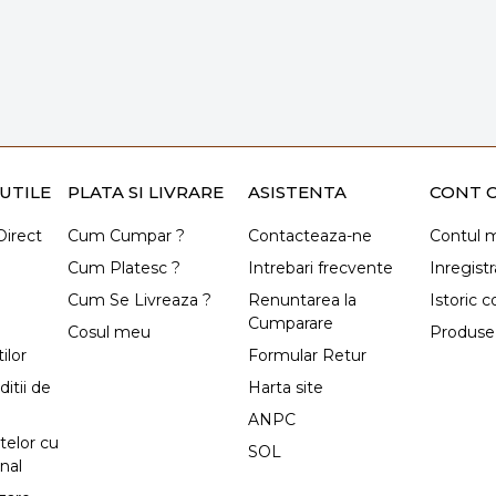
UTILE
PLATA SI LIVRARE
ASISTENTA
CONT C
irect
Cum Cumpar ?
Contacteaza-ne
Contul 
Cum Platesc ?
Intrebari frecvente
Inregistr
Cum Se Livreaza ?
Renuntarea la
Istoric 
Cumparare
Cosul meu
Produse 
ilor
Formular Retur
itii de
Harta site
ANPC
telor cu
SOL
nal