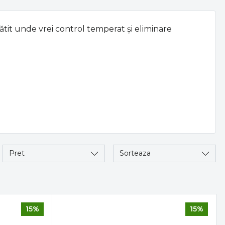
tit unde vrei control temperat şi eliminare
Pret
Sorteaza
15%
15%