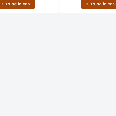
👉
Pune in cos
👉
Pune in cos