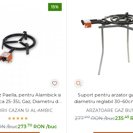
15%
 Paella, pentru Alambick si
Suport pentru arzator ga
ca 25-35L Gaz, Diametru de
diametru reglabil 30–60cm
20 cm
pe inaltime
RII CAZAN SI AL-AMBIC
ARZATOARE GAZ BUT
,00
,45
277
RON
/buc
235
,70
ON
/buc
273
RON
/buc