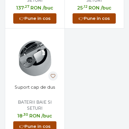
SETURI
SETURI
,27
,12
137
RON
/buc
25
RON
/buc
👉
Pune in cos
👉
Pune in cos
Suport cap de dus
BATERII BAIE SI
SETURI
,30
18
RON
/buc
👉
Pune in cos