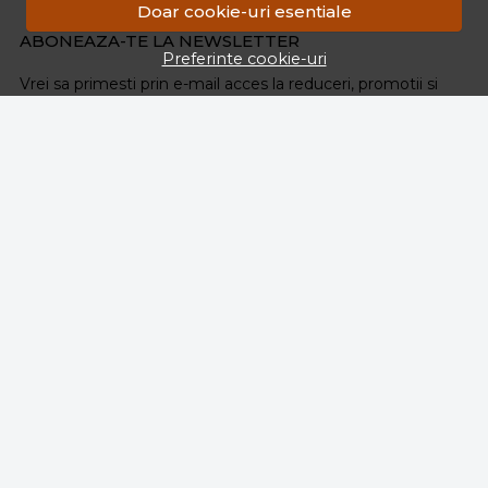
Doar cookie-uri esentiale
ABONEAZA-TE LA NEWSLETTER
Preferinte cookie-uri
Vrei sa primesti prin e-mail acces la reduceri, promotii si
noutati?
Email
Aboneaza-te