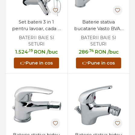
Set baterii 3 in 1
Baterie stativa
pentru lavoar, cada si
bucatarie Vasto BVA8
coloana dus,
cu dus extractabil
BATERII BAIE SI
BATERII BAIE SI
economie apa, Ferro,
SETURI
SETURI
Verdeline Cassino
,19
,74
1.524
RON
/buc
286
RON
/buc
👉
Pune in cos
👉
Pune in cos
Baterie stativa bideu
Baterie stativa bideu