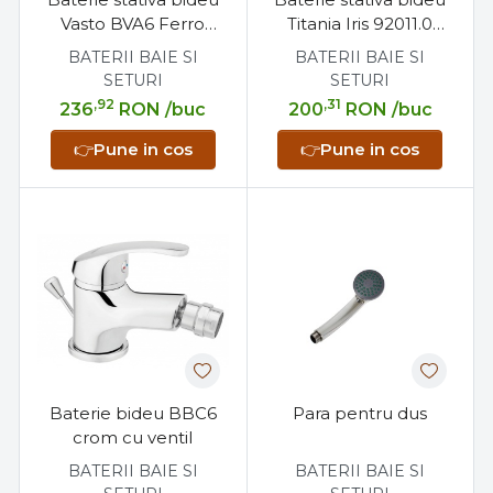
Vasto BVA6 Ferro
Titania Iris 92011.0
crom cu ventil
Ferro
BATERII BAIE SI
BATERII BAIE SI
SETURI
SETURI
,92
,31
236
RON
/buc
200
RON
/buc
👉
Pune in cos
👉
Pune in cos
Baterie bideu BBC6
Para pentru dus
crom cu ventil
BATERII BAIE SI
BATERII BAIE SI