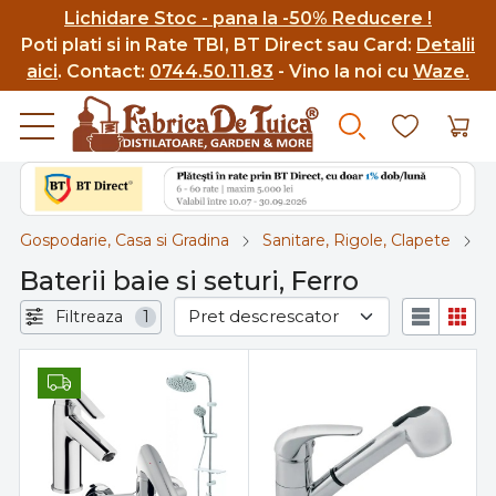
Lichidare Stoc - pana la -50% Reducere !
Poti p
lati si in Rate TBI, BT Direct sau Card:
Detalii
aici
.
Contact:
0744.50.11.83
- Vino la noi cu
Waze.
Gospodarie, Casa si Gradina
Sanitare, Rigole, Clapete
B
Baterii baie si seturi, Ferro
Filtreaza
1