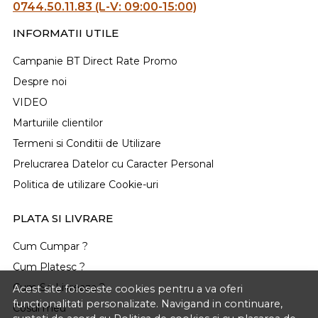
0744.50.11.83 (L-V: 09:00-15:00)
INFORMATII UTILE
Campanie BT Direct Rate Promo
Despre noi
VIDEO
Marturiile clientilor
Termeni si Conditii de Utilizare
Prelucrarea Datelor cu Caracter Personal
Politica de utilizare Cookie-uri
PLATA SI LIVRARE
Cum Cumpar ?
Cum Platesc ?
Cum Se Livreaza ?
Acest site foloseste cookies pentru a va oferi
functionalitati personalizate. Navigand in continuare,
Cosul meu