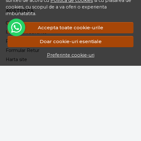
sunteti de acord cu
Politica de cookies
si cu plasarea de
cookies, cu scopul de a va oferi o experienta
ASISTENTA
imbunatatita.
Contacteaza-ne
Accepta toate cookie-urile
Intrebari frecvente
Doar cookie-uri esentiale
Renuntarea la Cumparare.Politica Retururi
Formular Retur
Preferinte cookie-uri
Harta site
ANPC
SOL
CONT CLIENT
Contul meu
Inregistrare
Istoric comenzi
Produse favorite