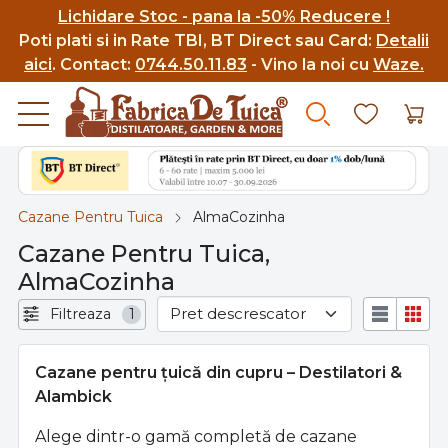
Lichidare Stoc - pana la -50% Reducere !
Poti p
lati si in Rate TBI, BT Direct sau Card:
Detalii
aici
.
Contact:
0744.50.11.83
- Vino la noi cu
Waze.
Cazane Pentru Tuica
AlmaCozinha
Cazane Pentru Tuica,
AlmaCozinha
Filtreaza
1
Cazane pentru țuică din cupru – Destilatori &
Alambick
Alege dintr-o gamă completă de cazane