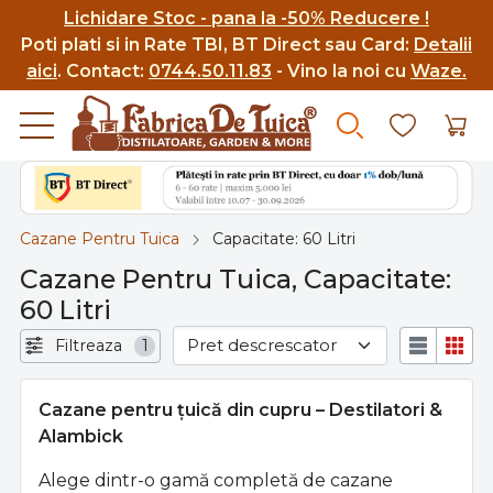
Lichidare Stoc - pana la -50% Reducere !
Poti p
lati si in Rate TBI, BT Direct sau Card:
Detalii
aici
.
Contact:
0744.50.11.83
- Vino la noi cu
Waze.
Cazane Pentru Tuica
Capacitate: 60 Litri
Cazane Pentru Tuica, Capacitate:
60 Litri
Filtreaza
1
Cazane pentru țuică din cupru – Destilatori &
Alambick
Alege dintr-o gamă completă de cazane