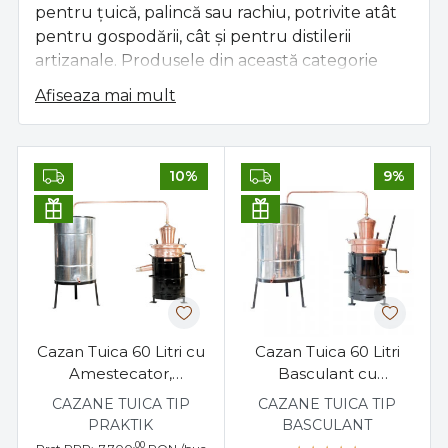
pentru țuică, palincă sau rachiu, potrivite atât
pentru gospodării, cât și pentru distilerii
artizanale. Produsele din această categorie
sunt fabricate din cupru de puritate 99,97% și
Afiseaza mai mult
inox alimentar, asigurând o distilare eficientă și
un gust curat al băuturii.
Modele disponibile:
10%
9%
Cazane clasice și basculante, cu sau fără
amestecător electric.
Capacități de la 25 până la 350 litri, pentru
orice volum de producție.
Variante cu răcitor separat sau integrat, cu
Cazan Tuica 60 Litri cu
Cazan Tuica 60 Litri
fund gros de la 1,2 la 5 mm pentru o
Amestecator,
Basculant cu
distribuție uniformă a căldurii, functie de
Evacuare Laterala
Amestecator
CAZANE TUICA TIP
CAZANE TUICA TIP
capacitate.
Robinet
PRAKTIK
BASCULANT
,00