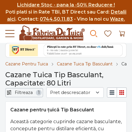
Lichidare Stoc - pana la -50% Reducere !
Poti p
lati si in Rate TBI, BT Direct sau Card:
Detalii
aici
.
Contact:
0744.50.11.83
- Vino la noi cu
Waze.
Cazane Pentru Tuica
Cazane Tuica Tip Basculant
Capac
Cazane Tuica Tip Basculant,
Capacitate: 80 Litri
Filtreaza
1
Cazane pentru țuică Tip Basculant
Această categorie cuprinde cazane basculante,
concepute pentru distilare eficientă, cu