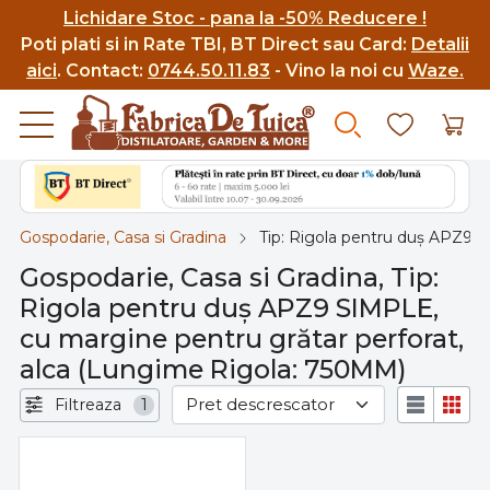
Lichidare Stoc - pana la -50% Reducere !
Poti p
lati si in Rate TBI, BT Direct sau Card:
Detalii
aici
.
Contact:
0744.50.11.83
- Vino la noi cu
Waze.
Gospodarie, Casa si Gradina
Tip: Rigola pentru duş APZ9 S
Gospodarie, Casa si Gradina, Tip:
Rigola pentru duş APZ9 SIMPLE,
cu margine pentru grătar perforat,
alca (Lungime Rigola: 750MM)
Filtreaza
1