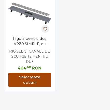
Rigola pentru duş
APZ9 SIMPLE, cu
margine pentru grătar
RIGOLE SI CANALE DE
perforat, alca
SCURGERE PENTRU
DUS
,68
464
RON
Selecteaza
optiuni