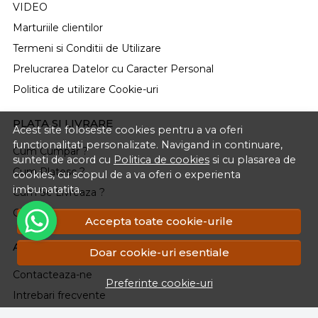
VIDEO
Marturiile clientilor
Termeni si Conditii de Utilizare
Prelucrarea Datelor cu Caracter Personal
Politica de utilizare Cookie-uri
PLATA SI LIVRARE
Acest site foloseste cookies pentru a va oferi
functionalitati personalizate. Navigand in continuare,
Cum Cumpar ?
sunteti de acord cu
Politica de cookies
si cu plasarea de
Cum Platesc ?
cookies, cu scopul de a va oferi o experienta
imbunatatita.
Cum Se Livreaza ?
Cosul meu
Accepta toate cookie-urile
ASISTENTA
Doar cookie-uri esentiale
Contacteaza-ne
Preferinte cookie-uri
Intrebari frecvente
Renuntarea la Cumparare