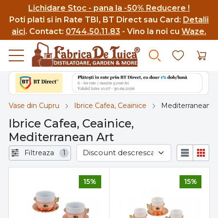
Lichidare Stoc - pana la -50% Reducere !
Poti p
lati si in Rate TBI, BT Direct sau Card:
Detalii
aici
.
Contact:
0744.50.11.83
- Vino la noi cu
Waze.
Vase din Cupru
Ibrice Cafea, Ceainice
Mediterranean A
Ibrice Cafea, Ceainice,
Mediterranean Art
Filtreaza
1
15%
15%