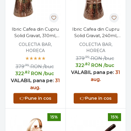
Ibric Cafea din Cupru
Ibric Cafea din Cupru
Solid Gravat, 310ml,
Solid Gravat, 240ml,
Maner Bronz, Elit N5
Maner Bronz,
COLECTIA BAR,
COLECTIA BAR,
ExtraAroma N5
HORECA
HORECA
,79
379
RON
/buc
,82
322
RON
/buc
,79
379
RON
/buc
VALABIL pana pe:
31
,82
322
RON
/buc
aug.
VALABIL pana pe:
31
aug.
👉
Pune in cos
👉
Pune in cos
15%
15%