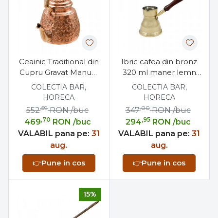
Ceainic Traditional din
Ibric cafea din bronz
Cupru Gravat Manual
320 ml maner lemn
1L cu Maner din Bronz
Oriental N5
COLECTIA BAR,
COLECTIA BAR,
HORECA
HORECA
,59
,00
552
RON
/buc
347
RON
/buc
,70
,95
469
RON
/buc
294
RON
/buc
VALABIL pana pe:
31
VALABIL pana pe:
31
aug.
aug.
👉
Pune in cos
👉
Pune in cos
15%