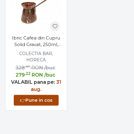
Ibric Cafea din Cupru
Solid Gravat, 250ml,
Maner Bronz, Elit N4
COLECTIA BAR,
HORECA
,49
328
RON
/buc
,22
279
RON
/buc
VALABIL pana pe:
31
aug.
👉
Pune in cos