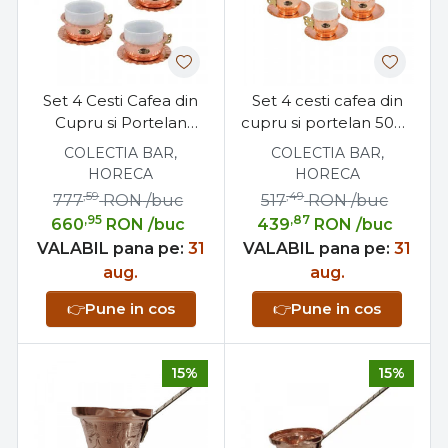
Set 4 Cesti Cafea din
Set 4 cesti cafea din
Cupru si Portelan
cupru si portelan 50ml
200ml
gravate manual
COLECTIA BAR,
COLECTIA BAR,
HORECA
HORECA
,59
,49
777
RON
/buc
517
RON
/buc
,95
,87
660
RON
/buc
439
RON
/buc
VALABIL pana pe:
31
VALABIL pana pe:
31
aug.
aug.
👉
Pune in cos
👉
Pune in cos
15%
15%