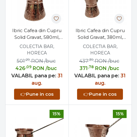
Ibric Cafea din Cupru
Ibric Cafea din Cupru
Solid Gravat, 580ml,
Solid Gravat, 380ml,
Maner Bronz,
Maner Bronz,
COLECTIA BAR,
COLECTIA BAR,
ExtraAroma N10
ExtraAroma N8
HORECA
HORECA
,29
,39
501
RON
/buc
437
RON
/buc
,09
,78
426
RON
/buc
371
RON
/buc
VALABIL pana pe:
31
VALABIL pana pe:
31
aug.
aug.
👉
Pune in cos
👉
Pune in cos
15%
15%